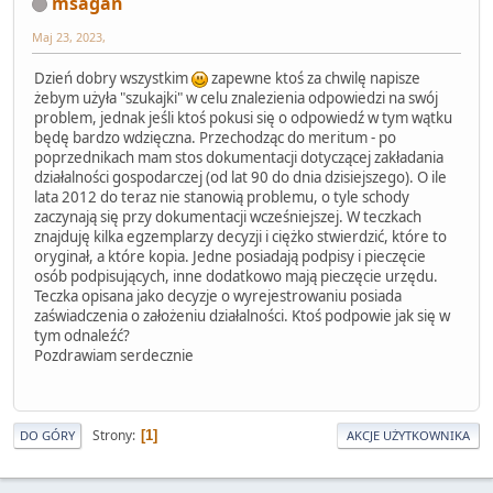
msagan
Maj 23, 2023,
Dzień dobry wszystkim
zapewne ktoś za chwilę napisze
żebym użyła "szukajki" w celu znalezienia odpowiedzi na swój
problem, jednak jeśli ktoś pokusi się o odpowiedź w tym wątku
będę bardzo wdzięczna. Przechodząc do meritum - po
poprzednikach mam stos dokumentacji dotyczącej zakładania
działalności gospodarczej (od lat 90 do dnia dzisiejszego). O ile
lata 2012 do teraz nie stanowią problemu, o tyle schody
zaczynają się przy dokumentacji wcześniejszej. W teczkach
znajduję kilka egzemplarzy decyzji i ciężko stwierdzić, które to
oryginał, a które kopia. Jedne posiadają podpisy i pieczęcie
osób podpisujących, inne dodatkowo mają pieczęcie urzędu.
Teczka opisana jako decyzje o wyrejestrowaniu posiada
zaświadczenia o założeniu działalności. Ktoś podpowie jak się w
tym odnaleźć?
Pozdrawiam serdecznie
Strony
1
DO GÓRY
AKCJE UŻYTKOWNIKA