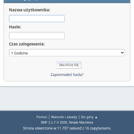
Nazwa użytkownika:
Hasło:
Czas zalogowania:
Zapomniałeś hasła?
|
|
Pomoc
Warunki i zasady
Do góry ▲
,
SMF 2.1.7 © 2026
Simple Machines
Strona utworzona w 11.707 sekund z 16 zapytaniami.