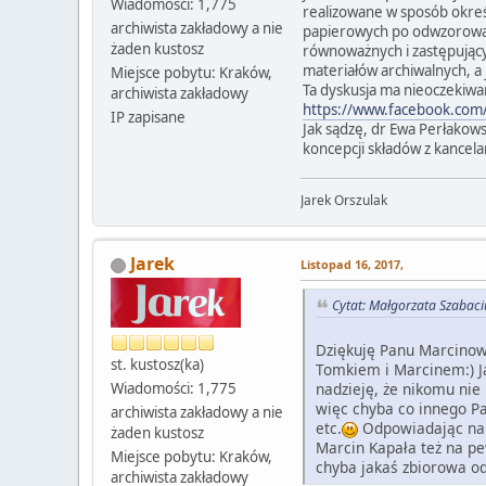
Wiadomości: 1,775
realizowane w sposób określ
archiwista zakładowy a nie
papierowych po odwzorowani
żaden kustosz
równoważnych i zastępującyc
materiałów archiwalnych, a
Miejsce pobytu: Kraków,
Ta dyskusja ma nieoczekiwa
archiwista zakładowy
https://www.facebook.com
IP zapisane
Jak sądzę, dr Ewa Perłakow
koncepcji składów z kancelar
Jarek Orszulak
Jarek
Listopad 16, 2017,
Cytat: Małgorzata Szabaci
Dziękuję Panu Marcinowi
st. kustosz(ka)
Tomkiem i Marcinem:) J
nadzieję, że nikomu nie
Wiadomości: 1,775
więc chyba co innego Pa
archiwista zakładowy a nie
etc.
Odpowiadając na 
żaden kustosz
Marcin Kapała też na p
Miejsce pobytu: Kraków,
chyba jakaś zbiorowa od
archiwista zakładowy