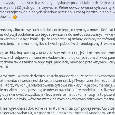
zi o wystąpienie Marcina Kapały i dyskusję po z udziałem dr Szabaciuk
mały nt. EZD jeśli go nie używacie. Pełne odwzorowania cyfrowe tylko
a? Przejmowanie całych składów przez ap? Proszę bardzo je sobie wz
słów ...
rzedzony albo nie wysłuchałeś dokładnie tego, o czym była mowa. Referat 
raz dotyczył podobieństwa tego rozwiązania do metod stosowanych w kancel
 wystąpienia była konkluzja, że konieczne są zmiany legislacyjne zrówn
emu będzie można pomyśleć o likwidacji składów chronologicznych w dzisiej
ukcją archiwalną zawartą w RPM z 18 stycznia 2011 r., jeżeli nie zostanie z
raz z ich odpowiednikami ze składów chronologicznych do archiwów pańs
st chyba takie rzadkie w tego typu panelach, mówiąc o przekazywaniu cały
wiecić.
ia cyfrowe. W ramach dyskusji zostało powiedziane, że pełne odwzorowa
 dokumentacji kwestia jest do zastanowienia (skąd Twoje twierdzenie, że 
zie, którzy wykonują odwzorowania cyfrowe nie klasyfikują dokumentacji, 
cie na jakim etapie powstają te odwzorowania?"). Czy model scentraliz
łoby skanować wszystko, jak leci, jeżeli format dokumentacji na to pozwala
koda, że Cie nie było, wówczas wątek pełnych odwzorowań cyfrowych można
 nie wysłuchałeś dokładnie referatu (nie chciałbym podejrzewać Cię o złe 
Małgorzatą Szabaciuk, a z panem dr Tomaszem Czarnotą i Marcinem Bucz