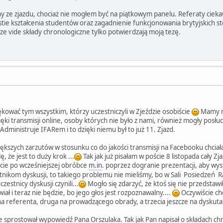
y ze zjazdu, chociaż nie mogłem być na piątkowym panelu. Referaty cieka
stie kształcenia studentów oraz zagadnienie funkcjonowania brytyjskich 
e vide składy chronologiczne tylko potwierdzają moją tezę.
kować tym wszystkim, którzy uczestniczyli w Zjeździe osobiście
Mamy na
ięki transmisji online, osoby których nie było z nami, również mogły posłu
e Administruje IFARem i to dzięki niemu był to już 11. Zjazd.
iększych zarzutów w stosunku co do jakości transmisji na Facebooku chciała
ę, że jest to duży krok ...
Tak jak już pisałam w poście 8 listopada cały
ście po wcześniejszej obróbce
m.in
. poprzez dogranie prezentacji, aby wys
ikom dyskusji, to takiego problemu nie mieliśmy, bo w Sali Posiedzeń Ra
zestnicy dyskusji czynili...
Mogło się zdarzyć, że ktoś się nie przedstaw
wiał i teraz nie będzie, bo jego głos jest rozpoznawalny....
Oczywiście chc
a referenta, druga na prowadzącego obrady, a trzecia jeszcze na dyskuta
e sprostował wypowiedź Pana Orszulaka. Tak jak Pan napisał o składach c