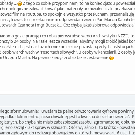
obrady ...
Z tego co sobie przypominam, to na koniec Zjazdu powiedział
y chronologiczne zakwalifikować jako materiały archiwalne i całe przekazać
tować film na Youtuba, to spokojnie wszystko przesłucham, przeanalizuję 
nia cyfrowe, to z przekonaniem odpowiadam wiem i Pan Marcin Kapała t
utował dr Czarnota i mgr Buczek... Cóż chyba jakaś zbiorowa odpowiedzialn
 wiadomo gdzie pracują i co robią pierwsi absolwenci Archiwistyki i NZZI",
ończyło 24 osoby. Na razie jest za wcześnie, abyśmy mogli zrobić jakieś k
część z nich jest na stażach i niekoniecznie pozostaną w tych instytucjach.
 osób w archiwach w "resortach siłowych", 3 osoby w kancelarii, 2 osoby j
m Urzędu Miasta. Na pewno kiedyś zrobię takie zestawienie
 takiego sformułowania: "Uważam że pełne odwzorowania cyfrowe powinny
zypadku dokumentacji niearchiwalnej jest to kwestia do zastanowienia". 
gicznych, bo chyba nie miało zabezpieczać zasobu, zgromadzonej dokumen
 się jeno szczątki akt spraw w składach. Otóż wyjaśnię Ci to krótko - pows
morządowym do realizacji obowiązków o których mowa w art. 6 ust. 1 ust