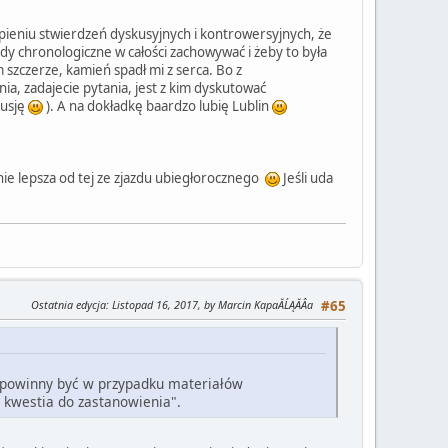
ąpieniu stwierdzeń dyskusyjnych i kontrowersyjnych, że
dy chronologiczne w całości zachowywać i żeby to była
 szczerze, kamień spadł mi z serca. Bo z
, zadajecie pytania, jest z kim dyskutować
kusję
). A na dokładkę baardzo lubię Lublin
nie lepsza od tej ze zjazdu ubiegłorocznego
Jeśli uda
Ostatnia edycja
: Listopad 16, 2017, by Marcin KapaĂĹĄĂÂa
#65
 powinny być w przypadku materiałów
o kwestia do zastanowienia".