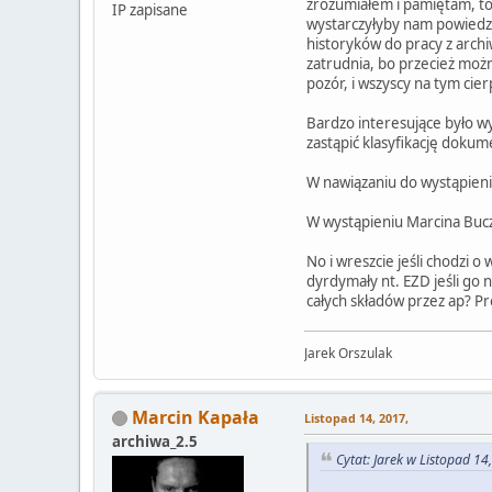
zrozumiałem i pamiętam, t
IP zapisane
wystarczyłyby nam powiedzmy
historyków do pracy z archi
zatrudnia, bo przecież możn
pozór, i wszyscy na tym cier
Bardzo interesujące było w
zastąpić klasyfikację dokume
W nawiązaniu do wystąpieni
W wystąpieniu Marcina Buczk
No i wreszcie jeśli chodzi o
dyrdymały nt. EZD jeśli go 
całych składów przez ap? Pr
Jarek Orszulak
Marcin Kapała
Listopad 14, 2017,
archiwa_2.5
Cytat: Jarek w Listopad 14