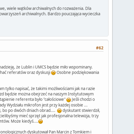
we, wiele wątków archiwalnych do rozważenia. Dla
stowarzyszeń archiwalnych. Bardzo pouczająca wycieczka
#62
dzieję, że Lublin i UMCS będzie miło wspominany.
chać referatów oraz dyskusji
Osobne podziękowania
m tylko napisać, że takimi możliwościami jak na razie
 Zjazd będzie można obejrzeć na naszym Instytutowym
tąpienie referenta było "całościowe"
Jeśli chodzi o
dy Wydziału mikrofon jest przy każdej osobie ...
ił, bo po dwóch dniach obrad....
dyskutant stwierdził,
ielibyśmy mieć sprzęt jak profesjonalna telewizja, trzy
ntów. Może kiedyś....
hronologicznych dyskutował Pan Marcin z Tomkiem i