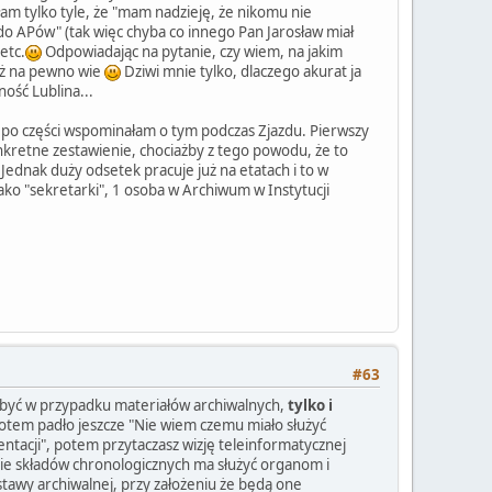
am tylko tyle, że "mam nadzieję, że nikomu nie
 do APów" (tak więc chyba co innego Pan Jarosław miał
etc.
Odpowiadając na pytanie, czy wiem, na jakim
eż na pewno wie
Dziwi mnie tylko, dlaczego akurat ja
ość Lublina...
 to po części wspominałam o tym podczas Zjazdu. Pierwszy
onkretne zestawienie, chociażby z tego powodu, że to
 Jednak duży odsetek pracuje już na etatach i to w
ako "sekretarki", 1 osoba w Archiwum w Instytucji
#63
 być w przypadku materiałów archiwalnych,
tylko i
Potem padło jeszcze "Nie wiem czemu miało służyć
tacji", potem przytaczasz wizję teleinformatycznej
tanie składów chronologicznych ma służyć organom i
awy archiwalnej, przy założeniu że będą one