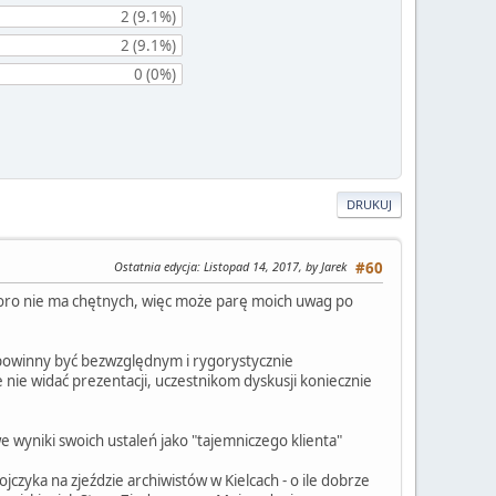
2 (9.1%)
2 (9.1%)
0 (0%)
DRUKUJ
Ostatnia edycja
: Listopad 14, 2017, by Jarek
#60
skoro nie ma chętnych, więc może parę moich uwag po
i powinny być bezwzględnym i rygorystycznie
nie widać prezentacji, uczestnikom dyskusji koniecznie
e wyniki swoich ustaleń jako "tajemniczego klienta"
jczyka na zjeździe archiwistów w Kielcach - o ile dobrze