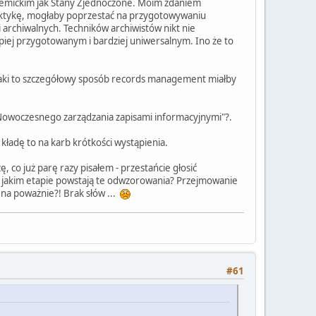
demickim jak Stany Zjednoczone. Moim zdaniem
dydaktykę, mogłaby poprzestać na przygotowywaniu
 archiwalnych. Techników archiwistów nikt nie
lepiej przygotowanym i bardziej uniwersalnym. Ino że to
 jaki to szczegółowy sposób records management miałby
 "Nowoczesnego zarządzania zapisami informacyjnymi"?.
kładę to na karb krótkości wystąpienia.
ę, co już parę razy pisałem - przestańcie głosić
 na jakim etapie powstają te odwzorowania? Przejmowanie
 na poważnie?! Brak słów ...
#61