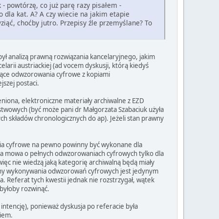
 - powtórzę, co już parę razy pisałem -
 dla kat. A? A czy wiecie na jakim etapie
iąć, choćby jutro. Przepisy źle przemyślane? To
był analizą prawną rozwiązania kancelaryjnego, jakim
arii austriackiej (ad vocem dyskusji, którą kiedyś
ujące odwzorowania cyfrowe z kopiami
szej postaci.
mieniona, elektroniczne materiały archiwalne z EZD
twowych (być może pani dr Małgorzata Szabaciuk użyła
ch składów chronologicznych do ap). Jeżeli stan prawny
nia cyfrowe na pewno powinny być wykonane dla
była mowa o pełnych odwzorowaniach cyfrowych tylko dla
więc nie wiedzą jaką kategorię archiwalną będą miały
owany wykonywania odwzorowań cyfrowych jest jedynym
. Referat tych kwestii jednak nie rozstrzygał, wątek
 byłoby rozwinąć.
intencję), ponieważ dyskusja po referacie była
kiem.