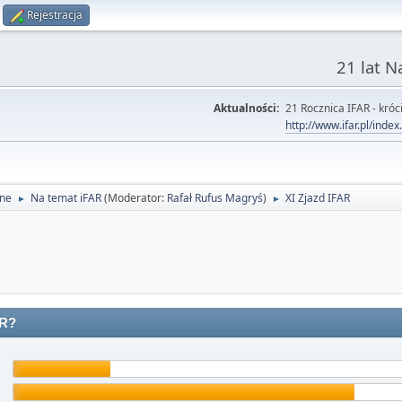
Rejestracja
21 lat 
Aktualności:
21 Rocznica IFAR - króci
http://www.ifar.pl/inde
lne
Na temat iFAR
(Moderator:
Rafał Rufus Magryś
)
XI Zjazd IFAR
►
►
AR?