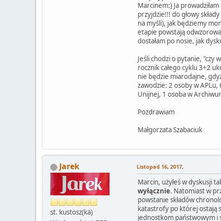
Marcinem:) Ja prowadziłam 
przyjdzie!!! do głowy skład
na myśli), jak będziemy mon
etapie powstają odwzorowa
dostałam po nosie, jak dysk
Jeśli chodzi o pytanie, "czy
rocznik całego cyklu 3+2 uk
nie będzie miarodajne, gdyż 
zawodzie: 2 osoby w APLu, 6
Unijnej, 1 osoba w Archiwu
Pozdrawiam
Małgorzata Szabaciuk
Jarek
Listopad 16, 2017,
Marcin, użyłeś w dyskusji
wyłącznie
. Natomiast w pr
powstanie składów chronolo
katastrofy po której ostają
st. kustosz(ka)
jednostkom państwowym i sa