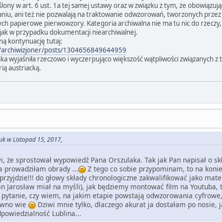
ony w art. 6 ust. 1a tej samej ustawy oraz w związku z tym, że obowiązuj
u, ani też nie pozwalają na traktowanie odwzorowań, tworzonych przez 
h papierowe pierwowzory. Kategoria archiwalna nie ma tu nic do rzeczy, wi
 jak w przypadku dokumentacji niearchiwalnej.
ną kontynuację tutaj:
/archiwizjoner/posts/1304656849644959
ska wyjaśniła rzeczowo i wyczerpująco większość wątpliwości związanych
ią austriacką.
uk w Listopad 15, 2017,
, że sprostował wypowiedź Pana Orszulaka. Tak jak Pan napisał o s
a prowadziłam obrady ...
Z tego co sobie przypominam, to na konie
 przyjdzie!!! do głowy składy chronologiczne zakwalifikować jako mate
n Jarosław miał na myśli), jak będziemy montować film na Youtuba, 
pytanie, czy wiem, na jakim etapie powstają odwzorowania cyfrowe
ewno wie
Dziwi mnie tylko, dlaczego akurat ja dostałam po nosie, 
powiedzialność Lublina...