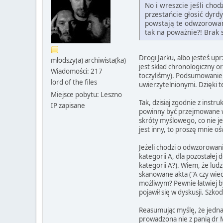
No i wreszcie jeśli chod
przestańcie głosić dyrdy
powstają te odwzorowani
tak na poważnie?! Brak 
Drogi Jarku, albo jesteś up
młodszy(a) archiwista(ka)
jest skład chronologiczny o
Wiadomości: 217
toczyliśmy). Podsumowaniem
lord of the files
uwierzytelnionymi. Dzięki t
Miejsce pobytu: Leszno
Tak, dzisiaj zgodnie z instr
IP zapisane
powinny być przejmowane w
skróty myślowego, co nie je
jest inny, to proszę mnie oś
Jeżeli chodzi o odwzorowan
kategorii A, dla pozostałej
kategorii A?). Wiem, że lud
skanowane akta ("A czy wie
możliwym? Pewnie łatwiej by
pojawił się w dyskusji. Sz
Reasumując myślę, że jednak
prowadzona nie z panią dr 