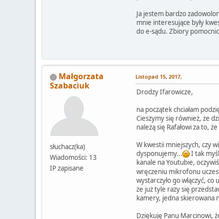
Ja jestem bardzo zadowolon
mnie interesujące były kwe
do e-sądu. Zbiory pomocnicz
Małgorzata
Listopad 15, 2017,
Szabaciuk
Drodzy Ifarowicze,
na początek chciałam podzię
Cieszymy się również, że dz
należą się Rafałowi za to, ż
W kwestii mniejszych, czy w
słuchacz(ka)
dysponujemy...
I tak myśl
Wiadomości: 13
kanale na Youtubie, oczywi
IP zapisane
wręczeniu mikrofonu uczestn
wystarczyło go włączyć, co uc
że już tyle razy się przedsta
kamery, jedna skierowana n
Dziękuję Panu Marcinowi, ż