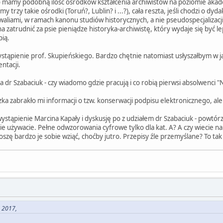
o mamy podobną ilość ośrodków kształcenia archiwistów na poziomie aka
 trzy takie ośrodki (Toruń?, Lublin? i ...?), cała reszta, jeśli chodzi o 
waliami, w ramach kanonu studiów historycznych, a nie pseudospecjalizacji
a zatrudnić za psie pieniądze historyka-archiwistę, który wydaje się być 
pią.
ystąpienie prof. Skupieńskiego. Bardzo chętnie natomiast usłyszałbym w
ntacji.
a dr Szabaciuk - czy wiadomo gdzie pracują i co robią pierwsi absolwenci
a zabrakło mi informacji o tzw. konserwacji podpisu elektronicznego, ale 
 wystąpienie Marcina Kapały i dyskusję po z udziałem dr Szabaciuk - powtórz
nie używacie. Pełne odwzorowania cyfrowe tylko dla kat. A? A czy wiecie
oszę bardzo je sobie wziąć, choćby jutro. Przepisy źle przemyślane? To tak
, 2017,