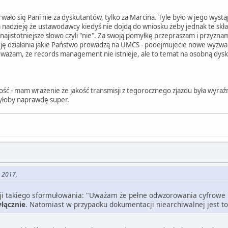
ało się Pani nie za dyskutantów, tylko za Marcina. Tyle było w jego wyst
nadzieję że ustawodawcy kiedyś nie dojdą do wniosku żeby jednak te skła
najistotniejsze słowo czyli "nie". Za swoją pomyłkę przepraszam i przyznam
 działania jakie Państwo prowadzą na UMCS - podejmujecie nowe wyzwania
 uważam, że records management nie istnieje, ale to temat na osobną dys
ść - mam wrażenie że jakość transmisji z tegorocznego zjazdu była wyraź
byłoby naprawdę super.
, 2017,
sji takiego sformułowania: "Uważam że pełne odwzorowania cyfrowe
yłącznie
. Natomiast w przypadku dokumentacji niearchiwalnej jest t