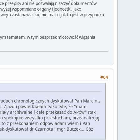
ące przepisy ani nie pozwalają niszczyć dokumentów
wyżej wspomniane organy i jednostki, jako
ęc i zastanawiać się nie ma co jak to jest w przypadku
 z tym tematem, w tym bezprzedmiotowość wiązania
#64
kładach chronologicznych dyskutował Pan Marcin z
c Zjazdu powiedziałam tylko tyle, że "mam
riały archiwalne i całe przekazać do APów" (tak
to spokojnie wszystko przesłucham, przeanalizuję
, to z przekonaniem odpowiadam wiem i Pan
jak dyskutował dr Czarnota i mgr Buczek... Cóż