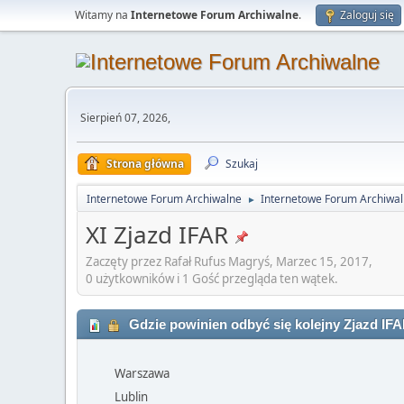
Witamy na
Internetowe Forum Archiwalne
.
Zaloguj się
Sierpień 07, 2026,
Strona główna
Szukaj
Internetowe Forum Archiwalne
Internetowe Forum Archiwa
►
XI Zjazd IFAR
Zaczęty przez Rafał Rufus Magryś, Marzec 15, 2017,
0 użytkowników i 1 Gość przegląda ten wątek.
Gdzie powinien odbyć się kolejny Zjazd IF
Warszawa
Lublin