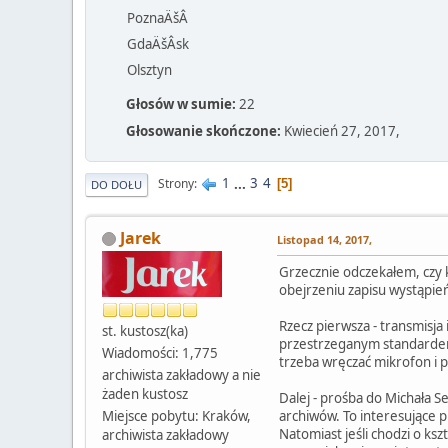
PoznaÄšÂ
GdaÄšÂsk
Olsztyn
Głosów w sumie:
22
Głosowanie skończone:
Kwiecień 27, 2017,
1
...
3
4
Strony
5
DO DOŁU
Jarek
Listopad 14, 2017,
Grzecznie odczekałem, czy 
obejrzeniu zapisu wystąpie
Rzecz pierwsza - transmisja
st. kustosz(ka)
przestrzeganym standardem.
Wiadomości: 1,775
trzeba wręczać mikrofon i 
archiwista zakładowy a nie
żaden kustosz
Dalej - prośba do Michała S
Miejsce pobytu: Kraków,
archiwów. To interesujące p
Natomiast jeśli chodzi o ks
archiwista zakładowy