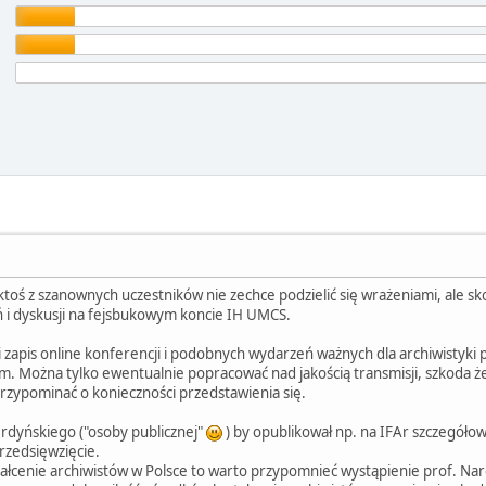
ktoś z szanownych uczestników nie zechce podzielić się wrażeniami, ale 
ń i dyskusji na fejsbukowym koncie IH UMCS.
 i zapis online konferencji i podobnych wydarzeń ważnych dla archiwistyk
 Można tylko ewentualnie popracować nad jakością transmisji, szkoda że 
przypominać o konieczności przedstawienia się.
erdyńskiego ("osoby publicznej"
) by opublikował np. na IFAr szczegółow
rzedsięwzięcie.
ztałcenie archiwistów w Polsce to warto przypomnieć wystąpienie prof. Naro