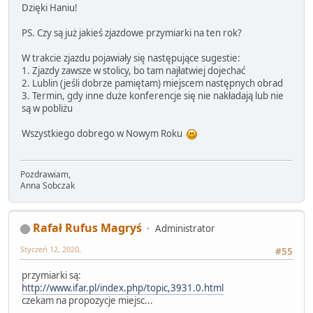
Dzięki Haniu!
PS. Czy są już jakieś zjazdowe przymiarki na ten rok?
W trakcie zjazdu pojawiały się następujące sugestie:
1. Zjazdy zawsze w stolicy, bo tam najłatwiej dojechać
2. Lublin (jeśli dobrze pamiętam) miejscem następnych obrad
3. Termin, gdy inne duże konferencje się nie nakładają lub nie
są w pobliżu
Wszystkiego dobrego w Nowym Roku
Pozdrawiam,
Anna Sobczak
Rafał Rufus Magryś
Administrator
Styczeń 12, 2020,
#55
przymiarki są:
http://www.ifar.pl/index.php/topic,3931.0.html
czekam na propozycje miejsc...