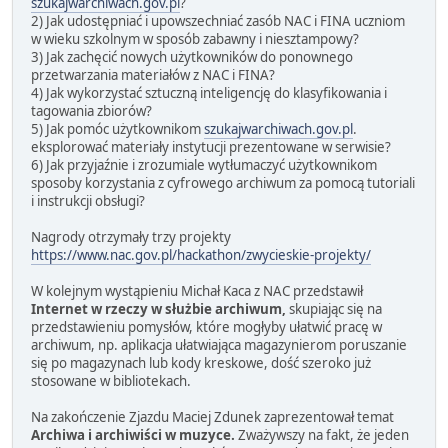
szukajwarchiwach.gov.pl
?
2) Jak udostępniać i upowszechniać zasób NAC i FINA uczniom
w wieku szkolnym w sposób zabawny i niesztampowy?
3) Jak zachęcić nowych użytkowników do ponownego
przetwarzania materiałów z NAC i FINA?
4) Jak wykorzystać sztuczną inteligencję do klasyfikowania i
tagowania zbiorów?
5) Jak pomóc użytkownikom
szukajwarchiwach.gov.pl
.
eksplorować materiały instytucji prezentowane w serwisie?
6) Jak przyjaźnie i zrozumiale wytłumaczyć użytkownikom
sposoby korzystania z cyfrowego archiwum za pomocą tutoriali
i instrukcji obsługi?
Nagrody otrzymały trzy projekty
https://www.nac.gov.pl/hackathon/zwycieskie-projekty/
W kolejnym wystąpieniu Michał Kaca z NAC przedstawił
Internet w rzeczy w służbie archiwum,
skupiając się na
przedstawieniu pomysłów, które mogłyby ułatwić pracę w
archiwum, np. aplikacja ułatwiająca magazynierom poruszanie
się po magazynach lub kody kreskowe, dość szeroko już
stosowane w bibliotekach.
Na zakończenie Zjazdu Maciej Zdunek zaprezentował temat
Archiwa i archiwiści w muzyce.
Zważywszy na fakt, że jeden