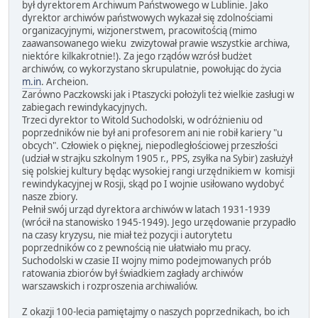
był dyrektorem Archiwum Państwowego w Lublinie. Jako
dyrektor archiwów państwowych wykazał się zdolnościami
organizacyjnymi, wizjonerstwem, pracowitością (mimo
zaawansowanego wieku zwizytował prawie wszystkie archiwa,
niektóre kilkakrotnie!). Za jego rządów wzrósł budżet
archiwów, co wykorzystano skrupulatnie, powołując do życia
m.in
. Archeion.
Zarówno Paczkowski jak i Ptaszycki położyli też wielkie zasługi w
zabiegach rewindykacyjnych.
Trzeci dyrektor to Witold Suchodolski, w odróżnieniu od
poprzedników nie był ani profesorem ani nie robił kariery "u
obcych". Człowiek o pięknej, niepodległościowej przeszłości
(udział w strajku szkolnym 1905 r., PPS, zsyłka na Sybir) zasłużył
się polskiej kultury będąc wysokiej rangi urzędnikiem w komisji
rewindykacyjnej w Rosji, skąd po I wojnie usiłowano wydobyć
nasze zbiory.
Pełnił swój urząd dyrektora archiwów w latach 1931-1939
(wrócił na stanowisko 1945-1949). Jego urzędowanie przypadło
na czasy kryzysu, nie miał też pozycji i autorytetu
poprzedników co z pewnością nie ułatwiało mu pracy.
Suchodolski w czasie II wojny mimo podejmowanych prób
ratowania zbiorów był świadkiem zagłady archiwów
warszawskich i rozproszenia archiwaliów.
Z okazji 100-lecia pamiętajmy o naszych poprzednikach, bo ich