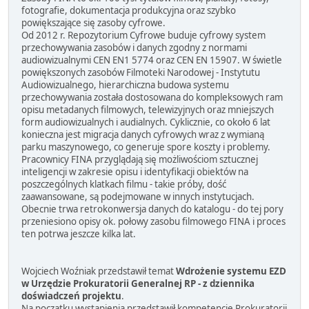
fotografie, dokumentacja produkcyjna oraz szybko
powiększające się zasoby cyfrowe.
Od 2012 r. Repozytorium Cyfrowe buduje cyfrowy system
przechowywania zasobów i danych zgodny z normami
audiowizualnymi CEN EN1 5774 oraz CEN EN 15907. W świetle
powiększonych zasobów Filmoteki Narodowej - Instytutu
Audiowizualnego, hierarchiczna budowa systemu
przechowywania została dostosowana do kompleksowych ram
opisu metadanych filmowych, telewizyjnych oraz mniejszych
form audiowizualnych i audialnych. Cyklicznie, co około 6 lat
konieczna jest migracja danych cyfrowych wraz z wymianą
parku maszynowego, co generuje spore koszty i problemy.
Pracownicy FINA przyglądają się możliwościom sztucznej
inteligencji w zakresie opisu i identyfikacji obiektów na
poszczególnych klatkach filmu - takie próby, dość
zaawansowane, są podejmowane w innych instytucjach.
Obecnie trwa retrokonwersja danych do katalogu - do tej pory
przeniesiono opisy ok. połowy zasobu filmowego FINA i proces
ten potrwa jeszcze kilka lat.
Wojciech Woźniak przedstawił temat
Wdrożenie systemu EZD
w Urzędzie Prokuratorii Generalnej RP - z dziennika
doświadczeń projektu
.
Na początku wystąpienia przedstawił kompetencje Prokuratorii