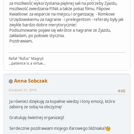
za możliwość wykorzystania pięknej sali na potrzeby Zjazdu,
możliwość zwiedzania FINA a także pokaz filmu, Filipowi
Kwiatkowi za wsparcie na miejscu i organizację - Romkowi
Urzędowskiemu za nagranie - i prelegentom - referaty były jak
zwykle bardzo dobre merytorycznie!
Podsumowanie pojawi się wkrótce a nagranie ze Zjazdu,
zakładam, po połowie stycznia.
Pozdrawiam,
Rafał "Rufus" Magryś
...patience is a virtue...
Anna Sobczak
Grudzień 21, 2019,
#48
Ja również dziękuję za kopalnie wiedzy i tony emocji, które
zabiorę ze sobą na obczyznę!
Gratuluję świetnej organizacji!
Serdecznie pozdrawiam mojego ifarowego bliźniaka?