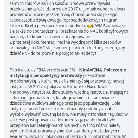
samych zbiorów jak i ich spisów. Umowa przewidywała
przekazanie całości zbiorów do 2017 r., jednak wobec wielości
problemów proces jeszcze trwa, chociaż udało się przejąć
całość zasobu dźwiękowego (oprócz dodatkowych nagrań,
które odkryto przy opróżnianiu budynku
). WMP zobowiązał
się także do sporządzenia i przekazania do NAC kopii cyfrowych
nagrań, i te kopie są również przejmowane.
Z przejętej dokumentacji można wyodrębnić kilka zespołów
archiwalnych i NAC staje wobec problemu metodycznego, czy
dzielić PN - do tej pory nie podjęto takiej decyzji.
Filip Kwiatek z FINA w referacie
FN + NInA=FINA. Połączenie
instytucji z perspektywy archiwisty
przedstawił
problematykę, z którą musieli zmierzyć się pracownicy nowej
instytucji. W 2017 r. połączono Filmotekę Narodową i
Narodowy Instytut Audiowizualny w jedną instytucję, mającą na
celu
m.in
. gromadzenie, katalogowanie i restaurowanie
dziedzictwa audiowizualnego oraz jego popularyzację. Obie
instytucje przed połączeniem posiadały podobny zasób i
wysoko wykwalifikowaną kadrę, nie miały natomiast regulacji w
zakresie postępowania z dokumentacją (w obu brak było
przepisów kancelaryjno-archiwalnych). Wśród różnic należy
wymienić: status prawny zbiorów, standardy metadanych i
ewidencji, sytuację lokalową i infrastrukturę informatyczną. W