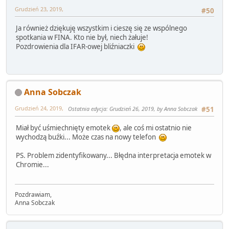
Grudzień 23, 2019,
#50
Ja również dziękuję wszystkim i cieszę się ze wspólnego
spotkania w FINA. Kto nie był, niech żałuje!
Pozdrowienia dla IFAR-owej bliźniaczki
Anna Sobczak
Grudzień 24, 2019,
Ostatnia edycja
: Grudzień 26, 2019, by Anna Sobczak
#51
Miał być uśmiechnięty emotek
, ale coś mi ostatnio nie
wychodzą buźki... Może czas na nowy telefon
PS. Problem zidentyfikowany... Błędna interpretacja emotek w
Chromie...
Pozdrawiam,
Anna Sobczak