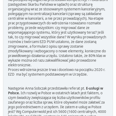
(zastępstwo Skarbu Państwa w sądach) oraz strukturę
organizacyjną wraz ze stosowanym systemem kancelaryjnym,
polegającym na centralizacji kancelarii (sprawy są zakładane
centralnie w kancelarii, a nie przez prowadzących). Na etapie
prac przygotowawczych do wdrożenia rozważano rozmaite
problemy, przede wszystkim: czy migrować dane ze
wspomagającego systemu, który jest użytkowany teraz? Jeśli
tak, to czy migrować wszystkie dane? W wyniku prowadzonych
rozmów z twórcami EZD PUW ustalono, że dane zostaną
zmigrowane, a formularz opisu sprawy zostanie
zmodyfikowany i wzbogacony o nowe elementy, konieczne do
prawidłowego działania urzędu. Ustalono także, że 80% klas w
wykazie można od razu zakwalifikować jako prowadzone
elektronicznie.
Proces wdrożenia jeszcze trwa i docelowo na początku 2020 r.
EZD ma być systemem podstawowym w Urzędzie.
Następnie Anna Sobczak przedstawiła referat pt.
E-usługi w
Polsce.
Ich rozwój w Polsce w ostatnich latach jest faktem, o
czym świadczy zwiększająca się liczba użytkowników profilu
zaufanego oraz liczba spraw, które obywatel może załatwić za
jego pośrednictwem z urzędem. Ile zatem e-usług w Polsce
jest? Wg Computerwold jest ich 5600 (1600 centralnych, 4000