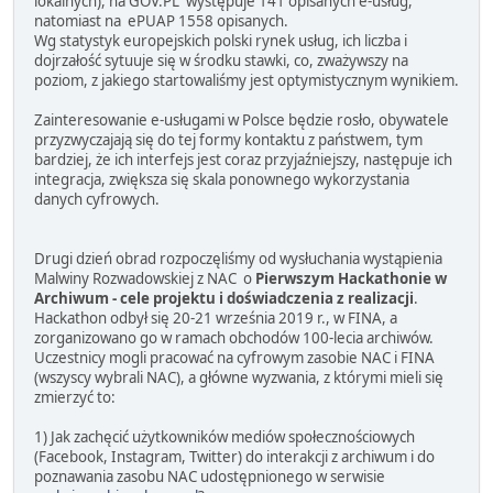
lokalnych), na GOV.PL występuje 141 opisanych e-usług,
natomiast na ePUAP 1558 opisanych.
Wg statystyk europejskich polski rynek usług, ich liczba i
dojrzałość sytuuje się w środku stawki, co, zważywszy na
poziom, z jakiego startowaliśmy jest optymistycznym wynikiem.
Zainteresowanie e-usługami w Polsce będzie rosło, obywatele
przyzwyczajają się do tej formy kontaktu z państwem, tym
bardziej, że ich interfejs jest coraz przyjaźniejszy, następuje ich
integracja, zwiększa się skala ponownego wykorzystania
danych cyfrowych.
Drugi dzień obrad rozpoczęliśmy od wysłuchania wystąpienia
Malwiny Rozwadowskiej z NAC o
Pierwszym Hackathonie w
Archiwum - cele projektu i doświadczenia z realizacji
.
Hackathon odbył się 20-21 września 2019 r., w FINA, a
zorganizowano go w ramach obchodów 100-lecia archiwów.
Uczestnicy mogli pracować na cyfrowym zasobie NAC i FINA
(wszyscy wybrali NAC), a główne wyzwania, z którymi mieli się
zmierzyć to:
1) Jak zachęcić użytkowników mediów społecznościowych
(Facebook, Instagram, Twitter) do interakcji z archiwum i do
poznawania zasobu NAC udostępnionego w serwisie