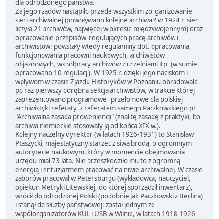
dla odrodzonego państwa.
Za jego rządów nastąpiło przede wszystkim zorganizowanie
sieci archiwalnej (powoływano kolejne archiwa ? w 1924 r. sieć
liczyła 21 archiwów, najwięcej w okresie międzywojennym) oraz
opracowanie przepisów regulujących pracę archiwów i
archiwistów: powstały wtedy regulaminy dot. opracowania,
funkcjonowania pracowni naukowych, archiwistów
objazdowych, współpracy archiwów z uczelniami itp. (w sumie
opracowano 10 regulacji). W 1925 r. dzięki jego naciskom i
wpływom w czasie Zjazdu Historyków w Poznaniu obradowała
po raz pierwszy odrębna sekcja archiwistów, w trakcie której
zaprezentowano programowe i przełomowe dla polskiej
archiwistyki referaty, z referatem samego Paczkowskiego pt.
"Archiwalna zasada proweniencji" (znał tę zasadę z praktyki, bo
archiwa niemieckie stosowały ją od końca XIX w.).
Kolejny naczelny dyrektor (w latach 1926-1931) to Stanisław
Ptaszycki, majestatyczny starzec z siwą brodą, o ogromnym
autorytecie naukowym, który w momencie obejmowania
urzędu miał 73 lata. Nie przeszkodziło mu to z ogromną
energią i entuzjazmem pracować na niwie archiwalnej. W czasie
zaborów pracował w Petersburgu (wykładowca, nauczyciel,
opiekun Metryki Litewskiej, do której sporządził inwentarz),
wrócił do odrodzonej Polski (podobnie jak Paczkowski z Berlina)
i stanął do służby państwowej: został jednym ze
współorganizatorów KUL i USB w Wilnie, w latach 1918-1926