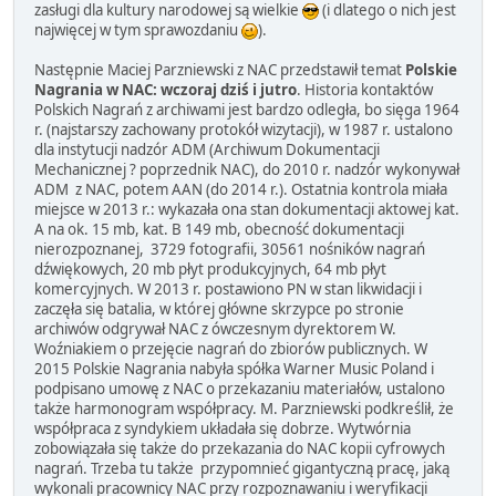
zasługi dla kultury narodowej są wielkie
(i dlatego o nich jest
najwięcej w tym sprawozdaniu
).
Następnie Maciej Parzniewski z NAC przedstawił temat
Polskie
Nagrania w NAC: wczoraj dziś i jutro
. Historia kontaktów
Polskich Nagrań z archiwami jest bardzo odległa, bo sięga 1964
r. (najstarszy zachowany protokół wizytacji), w 1987 r. ustalono
dla instytucji nadzór ADM (Archiwum Dokumentacji
Mechanicznej ? poprzednik NAC), do 2010 r. nadzór wykonywał
ADM z NAC, potem AAN (do 2014 r.). Ostatnia kontrola miała
miejsce w 2013 r.: wykazała ona stan dokumentacji aktowej kat.
A na ok. 15 mb, kat. B 149 mb, obecność dokumentacji
nierozpoznanej, 3729 fotografii, 30561 nośników nagrań
dźwiękowych, 20 mb płyt produkcyjnych, 64 mb płyt
komercyjnych. W 2013 r. postawiono PN w stan likwidacji i
zaczęła się batalia, w której główne skrzypce po stronie
archiwów odgrywał NAC z ówczesnym dyrektorem W.
Woźniakiem o przejęcie nagrań do zbiorów publicznych. W
2015 Polskie Nagrania nabyła spółka Warner Music Poland i
podpisano umowę z NAC o przekazaniu materiałów, ustalono
także harmonogram współpracy. M. Parzniewski podkreślił, że
współpraca z syndykiem układała się dobrze. Wytwórnia
zobowiązała się także do przekazania do NAC kopii cyfrowych
nagrań. Trzeba tu także przypomnieć gigantyczną pracę, jaką
wykonali pracownicy NAC przy rozpoznawaniu i weryfikacji