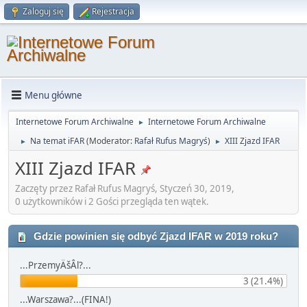
Zaloguj się
Rejestracja
Menu główne
Internetowe Forum Archiwalne
Internetowe Forum Archiwalne
►
Na temat iFAR
(Moderator:
Rafał Rufus Magryś
)
XIII Zjazd IFAR
►
►
XIII Zjazd IFAR
Zaczęty przez Rafał Rufus Magryś, Styczeń 30, 2019,
0 użytkowników i 2 Gości przegląda ten wątek.
Gdzie powinien się odbyć Zjazd IFAR w 2019 roku?
...PrzemyÄšÂl?...
3 (21.4%)
...Warszawa?...(FINA!)