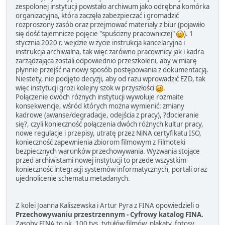
zespolonej instytucji powstało archiwum jako odrębna komórka
organizacyjna, która zaczęła zabezpieczać i gromadzić
rozproszony zasób oraz przejmować materiały z biur (pojawiło
się dość tajemnicze pojęcie "spuścizny pracowniczej"
). 1
stycznia 2020 r. wejdzie w życie instrukcja kancelaryjna i
instrukcja archiwalna, tak więc zarówno pracownicy jak i kadra
zarządzająca zostali odpowiednio przeszkoleni, aby w miarę
płynnie przejść na nowy sposób postępowania z dokumentacją.
Niestety, nie podjęto decyzji, aby od razu wprowadzić EZD, tak
więc instytucji grozi kolejny szok w przyszłości
.
Połączenie dwóch różnych instytucji wywołuje rozmaite
konsekwencje, wśród których można wymienić: zmiany
kadrowe (awanse/degradacje, odejścia z pracy), ?docieranie
się?, czyli konieczność połączenia dwóch różnych kultur pracy,
nowe regulacje i przepisy, utratę przez NiNA certyfikatu ISO,
konieczność zapewnienia zbiorom filmowym z Filmoteki
bezpiecznych warunków przechowywania. Wyzwania stojące
przed archiwistami nowej instytucji to przede wszystkim
konieczność integracji systemów informatycznych, portali oraz
ujednolicenie schematu metadanych.
Z kolei Joanna Kaliszewska i Artur Pyra z FINA opowiedzieli o
Przechowywaniu przestrzennym - Cyfrowy katalog FINA.
Zasoby FINA to ok. 100 tys. tytułów filmów, plakaty, fotosy,