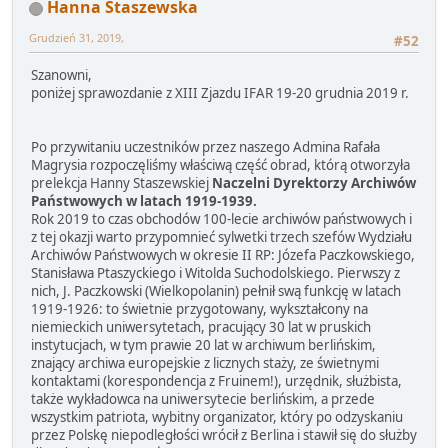
Hanna Staszewska
Grudzień 31, 2019,
#52
Szanowni,
poniżej sprawozdanie z XIII Zjazdu IFAR 19-20 grudnia 2019 r.
Po przywitaniu uczestników przez naszego Admina Rafała
Magrysia rozpoczęliśmy właściwą część obrad, którą otworzyła
prelekcja Hanny Staszewskiej
Naczelni Dyrektorzy Archiwów
Państwowych w latach 1919-1939.
Rok 2019 to czas obchodów 100-lecie archiwów państwowych i
z tej okazji warto przypomnieć sylwetki trzech szefów Wydziału
Archiwów Państwowych w okresie II RP: Józefa Paczkowskiego,
Stanisława Ptaszyckiego i Witolda Suchodolskiego. Pierwszy z
nich, J. Paczkowski (Wielkopolanin) pełnił swą funkcję w latach
1919-1926: to świetnie przygotowany, wykształcony na
niemieckich uniwersytetach, pracujący 30 lat w pruskich
instytucjach, w tym prawie 20 lat w archiwum berlińskim,
znający archiwa europejskie z licznych staży, ze świetnymi
kontaktami (korespondencja z Fruinem!), urzędnik, służbista,
także wykładowca na uniwersytecie berlińskim, a przede
wszystkim patriota, wybitny organizator, który po odzyskaniu
przez Polskę niepodległości wrócił z Berlina i stawił się do służby