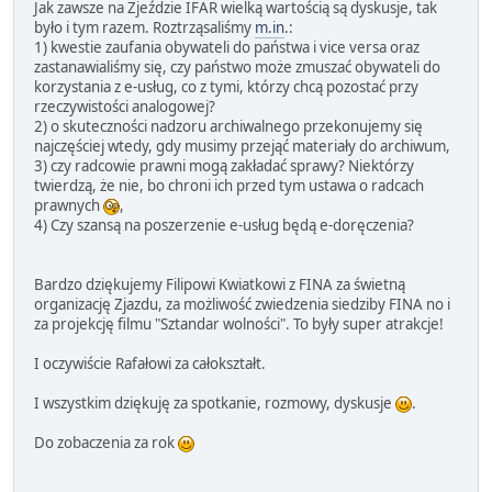
Jak zawsze na Zjeździe IFAR wielką wartością są dyskusje, tak
było i tym razem. Roztrząsaliśmy
m.in
.:
1) kwestie zaufania obywateli do państwa i vice versa oraz
zastanawialiśmy się, czy państwo może zmuszać obywateli do
korzystania z e-usług, co z tymi, którzy chcą pozostać przy
rzeczywistości analogowej?
2) o skuteczności nadzoru archiwalnego przekonujemy się
najczęściej wtedy, gdy musimy przejąć materiały do archiwum,
3) czy radcowie prawni mogą zakładać sprawy? Niektórzy
twierdzą, że nie, bo chroni ich przed tym ustawa o radcach
prawnych
,
4) Czy szansą na poszerzenie e-usług będą e-doręczenia?
Bardzo dziękujemy Filipowi Kwiatkowi z FINA za świetną
organizację Zjazdu, za możliwość zwiedzenia siedziby FINA no i
za projekcję filmu "Sztandar wolności". To były super atrakcje!
I oczywiście Rafałowi za całokształt.
I wszystkim dziękuję za spotkanie, rozmowy, dyskusje
.
Do zobaczenia za rok