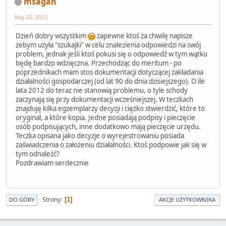
msagan
Maj 23, 2023,
Dzień dobry wszystkim
zapewne ktoś za chwilę napisze
żebym użyła "szukajki" w celu znalezienia odpowiedzi na swój
problem, jednak jeśli ktoś pokusi się o odpowiedź w tym wątku
będę bardzo wdzięczna. Przechodząc do meritum - po
poprzednikach mam stos dokumentacji dotyczącej zakładania
działalności gospodarczej (od lat 90 do dnia dzisiejszego). O ile
lata 2012 do teraz nie stanowią problemu, o tyle schody
zaczynają się przy dokumentacji wcześniejszej. W teczkach
znajduję kilka egzemplarzy decyzji i ciężko stwierdzić, które to
oryginał, a które kopia. Jedne posiadają podpisy i pieczęcie
osób podpisujących, inne dodatkowo mają pieczęcie urzędu.
Teczka opisana jako decyzje o wyrejestrowaniu posiada
zaświadczenia o założeniu działalności. Ktoś podpowie jak się w
tym odnaleźć?
Pozdrawiam serdecznie
Strony
1
DO GÓRY
AKCJE UŻYTKOWNIKA