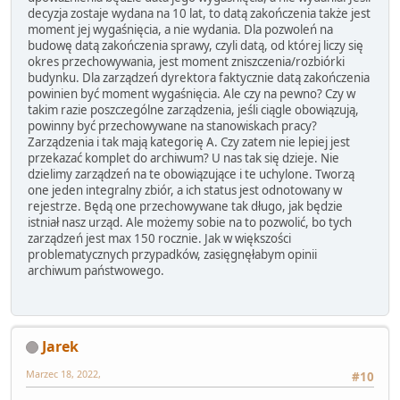
decyzja zostaje wydana na 10 lat, to datą zakończenia także jest
moment jej wygaśnięcia, a nie wydania. Dla pozwoleń na
budowę datą zakończenia sprawy, czyli datą, od której liczy się
okres przechowywania, jest moment zniszczenia/rozbiórki
budynku. Dla zarządzeń dyrektora faktycznie datą zakończenia
powinien być moment wygaśnięcia. Ale czy na pewno? Czy w
takim razie poszczególne zarządzenia, jeśli ciągle obowiązują,
powinny być przechowywane na stanowiskach pracy?
Zarządzenia i tak mają kategorię A. Czy zatem nie lepiej jest
przekazać komplet do archiwum? U nas tak się dzieje. Nie
dzielimy zarządzeń na te obowiązujące i te uchylone. Tworzą
one jeden integralny zbiór, a ich status jest odnotowany w
rejestrze. Będą one przechowywane tak długo, jak będzie
istniał nasz urząd. Ale możemy sobie na to pozwolić, bo tych
zarządzeń jest max 150 rocznie. Jak w większości
problematycznych przypadków, zasięgnęłabym opinii
archiwum państwowego.
Jarek
Marzec 18, 2022,
#10