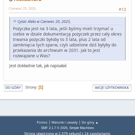
Czerwiec 25, 2025,
#12
Cytat: Aleks w Czerwiec 20, 2025,
Pożyczka jest na 3 lata, jeśli byśmy mieli trzymać u
siebie w dziale dokumentację pożyczek przez cały okres
trwania pożyczki byłoby to 3 lata, plus 2 lata od
zamknięcia tych sparw, czyli udzielone dziś byłyby do
przekazania do archiwum w 2031. Jak to jest
rozwiązane u Was?
Jest dokładnie tak, jak napisałaś
Strony
1
DO GÓRY
AKCJE UŻYTKOWNIKA
|
|
Pomoc
Warunki i zasady
Do góry ▲
,
SMF 2.1.7 © 2026
Simple Machines
Strona utworzona w 2.379 sekund z 24 zapytaniami.