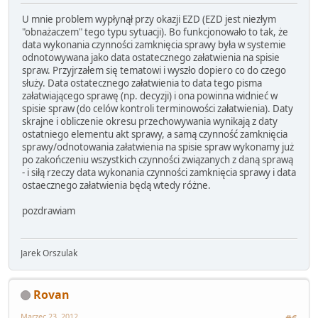
U mnie problem wypłynął przy okazji EZD (EZD jest niezłym
"obnażaczem" tego typu sytuacji). Bo funkcjonowało to tak, że
data wykonania czynności zamknięcia sprawy była w systemie
odnotowywana jako data ostatecznego załatwienia na spisie
spraw. Przyjrzałem się tematowi i wyszło dopiero co do czego
służy. Data ostatecznego załatwienia to data tego pisma
załatwiającego sprawę (np. decyzji) i ona powinna widnieć w
spisie spraw (do celów kontroli terminowości załatwienia). Daty
skrajne i obliczenie okresu przechowywania wynikają z daty
ostatniego elementu akt sprawy, a samą czynność zamknięcia
sprawy/odnotowania załatwienia na spisie spraw wykonamy już
po zakończeniu wszystkich czynności związanych z daną sprawą
- i siłą rzeczy data wykonania czynności zamknięcia sprawy i data
ostaecznego załatwienia będą wtedy różne.
pozdrawiam
Jarek Orszulak
Rovan
Marzec 23, 2012,