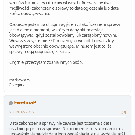
wzorów formularzy i druków własnych. Rozważamy dwie
możliwości - zakończenie sprawy to data ogłoszenia lub data
końca obowiązywania.
Osobiście jestem za drugim wyjściem. Zakończeniem sprawy
jest dla mnie moment, w którym dany akt przestaje
obowiązywać, gdyż został odwołany lub zastąpiony nowym.
Wówczas w systemie EZD możemy łatwo odfiltrować akty
wewnętrzne obecnie obowiązujące. Minusem jest to, że
sprawy mogą ciągnąć się kilka lat.
Chętnie przeczytam zdania innych osób.
Pozdrawiam,
Grzegorz
EwelinaP
Marzec 18, 2022,
#9
Data zakończenia sprawy nie zawsze jest tożsama z datą
ostatniego pisma w sprawie. Np. momentem "zakończenia" dla
upoważnienia będzie data jego wygaśnięcia, a nie wydania. Jeśli