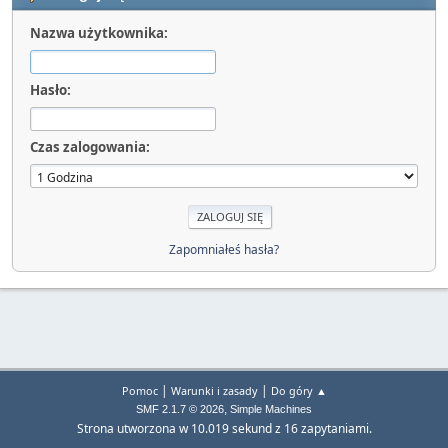
Nazwa użytkownika:
Hasło:
Czas zalogowania:
Zapomniałeś hasła?
|
|
Pomoc
Warunki i zasady
Do góry ▲
,
SMF 2.1.7 © 2026
Simple Machines
Strona utworzona w 10.019 sekund z 16 zapytaniami.