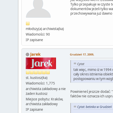
Tylko przepakuje w czyste t
dokumentów jeżeli tylko war
przechowywania już dawno d
młodszy(a) archiwista(ka)
Wiadomości: 90
IP zapisane
Jarek
Grudzień 17, 2009,
Cytat
tak więc, mimo iż w 199
cały okres istnienia obiek
st. kustosz(ka)
postępowaniu w tym względ
Wiadomości: 1,775
archiwista zakładowy a nie
Powinieneś jeszcze dodać: "
żaden kustosz
faktów nie oznacza ich uspr
Miejsce pobytu: Kraków,
archiwista zakładowy
Cytat: betinka w Grudzień 
IP zapisane