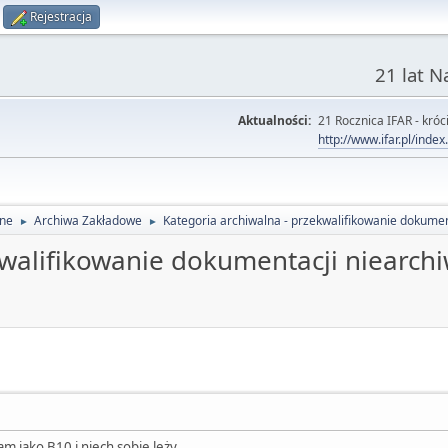
Rejestracja
21 lat 
Aktualności:
21 Rocznica IFAR - króci
http://www.ifar.pl/inde
lne
Archiwa Zakładowe
Kategoria archiwalna - przekwalifikowanie dokumen
►
►
kwalifikowanie dokumentacji niearchi
m jako B10 i niech sobie leży.