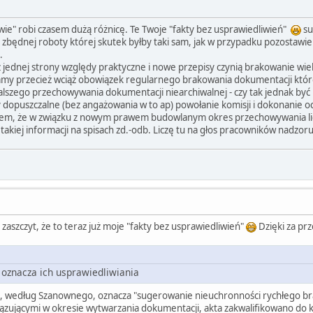
wie" robi czasem dużą różnicę. Te Twoje "fakty bez usprawiedliwień"
su
zbędnej roboty której skutek byłby taki sam, jak w przypadku pozostawien
.
 z jednej strony względy praktyczne i nowe przepisy czynią brakowanie wi
amy przecież wciąż obowiązek regularnego brakowania dokumentacji której 
alszego przechowywania dokumentacji niearchiwalnej - czy tak jednak być
 dopuszczalne (bez angażowania w to ap) powołanie komisji i dokonanie oc
m, że w związku z nowym prawem budowlanym okres przechowywania liczy 
 takiej informacji na spisach zd.-odb. Liczę tu na głos pracowników nadzoru
zaszczyt, że to teraz już moje "fakty bez usprawiedliwień"
Dzięki za pr
 oznacza ich usprawiedliwiania
o, według Szanownego, oznacza "sugerowanie nieuchronności rychłego brak
ązującymi w okresie wytwarzania dokumentacji, akta zakwalifikowano do k