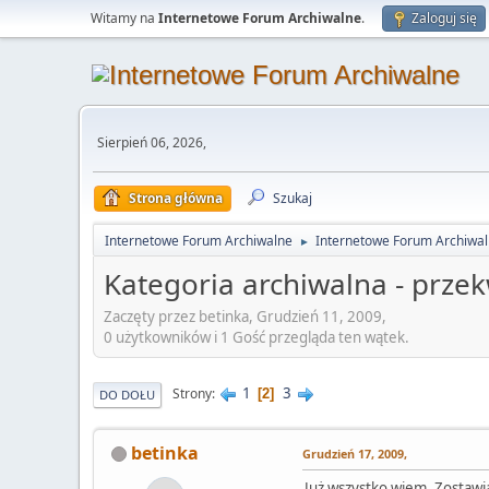
Witamy na
Internetowe Forum Archiwalne
.
Zaloguj się
Sierpień 06, 2026,
Strona główna
Szukaj
Internetowe Forum Archiwalne
Internetowe Forum Archiwa
►
Kategoria archiwalna - prze
Zaczęty przez betinka, Grudzień 11, 2009,
0 użytkowników i 1 Gość przegląda ten wątek.
1
3
Strony
2
DO DOŁU
betinka
Grudzień 17, 2009,
Już wszystko wiem. Zostawia