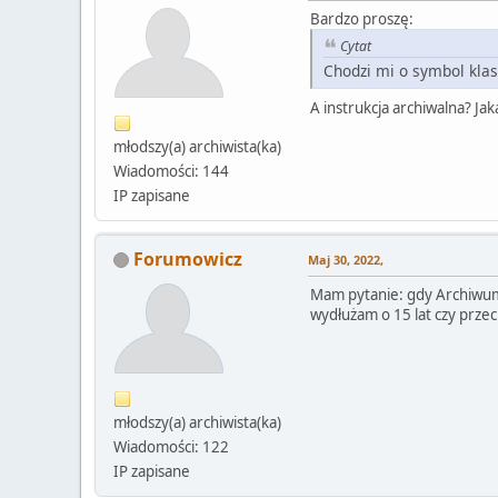
Bardzo proszę:
Cytat
Chodzi mi o symbol kla
A instrukcja archiwalna? Ja
młodszy(a) archiwista(ka)
Wiadomości: 144
IP zapisane
Forumowicz
Maj 30, 2022,
Mam pytanie: gdy Archiwum 
wydłużam o 15 lat czy prze
młodszy(a) archiwista(ka)
Wiadomości: 122
IP zapisane