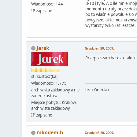
B-10 i tyle. A o ile mnie m
Wiadomości: 144
momentu utraty przez dokum
IP zapisane
po to właśnie powołuje się 
powyższe, akta można zniszcz
wystarczy tylko raz jeszcze,
Jarek
Grudzień 20, 2009,
Przepraszam bardzo - ale kt
st. kustosz(ka)
Wiadomości: 1,775
archiwista zakładowy a nie
Jarek Orszulak
żaden kustosz
Miejsce pobytu: Kraków,
archiwista zakładowy
IP zapisane
nikodem.b
Grudzień 20, 2009,