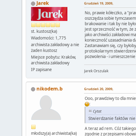
Jarek
Grudzień 19, 2009,
No, prawie kółeczko, a "pra
oszczędza sobie tymczasem 
brakowanie i tak by nie było
Jest sprzeczność w tym, że
st. kustosz(ka)
jako archiwiści zakładowi m
Wiadomości: 1,775
konieczność uzasadniania d
archiwista zakładowy a nie
Zastanawiam się, czy byłoby
żaden kustosz
protokolarnym stwierdzenie
pozwolenia - i umieszczenie
Miejsce pobytu: Kraków,
archiwista zakładowy
IP zapisane
Jarek Orszulak
nikodem.b
Grudzień 20, 2009,
Ooo, prawdziwy to dla mnie 
:
Cytat
Stwierdzanie faktów nie
A teraz ad rem. Cóż takieg
młodszy(a) archiwista(ka)
zgodnie z przepisami obowi