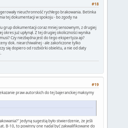
#18
gerowały nieuchronność rychłego brakowania. Betinka
ia tej dokumentacji w spokoju - bo zgody na
elu grup dokumentacji coraz mniej sensownym, z drugiej
okres już upłynął. Z tej drugiej okoliczności wynika
 musi? Czy niezbędna jest do tego ekspertyza ap?
eny dok. niearchiwalnej - ale zakończone tylko
się dopiero od rozbiórki obiektu, a nie od daty
.
#19
zekazanie praw autorskich do tej bajeranckiej maksymy
owania?" Jedyną sugestią było stwierdzenie, że jeśli
at. B-10, to powinny one nadal być zakwalifikowane do