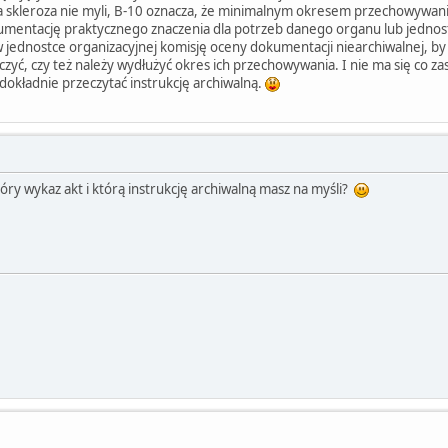
oja skleroza nie myli, B-10 oznacza, że minimalnym okresem przechowywania
entację praktycznego znaczenia dla potrzeb danego organu lub jednostki
w jednostce organizacyjnej komisję oceny dokumentacji niearchiwalnej, by j
yć, czy też należy wydłużyć okres ich przechowywania. I nie ma się co zasta
 dokładnie przeczytać instrukcję archiwalną.
óry wykaz akt i którą instrukcję archiwalną masz na myśli?