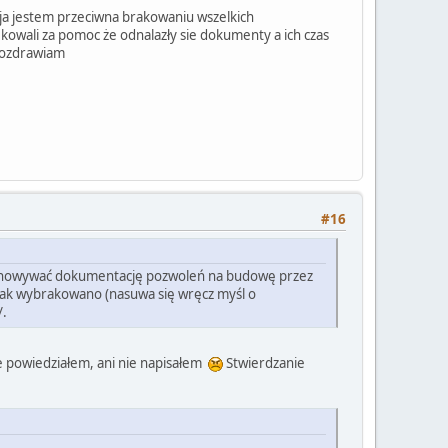
 ja jestem przeciwna brakowaniu wszelkich
ękowali za pomoc że odnalazły sie dokumenty a ich czas
 Pozdrawiam
#16
echowywać dokumentację pozwoleń na budowę przez
jednak wybrakowano (nasuwa się wręcz myśl o
/.
ie powiedziałem, ani nie napisałem
Stwierdzanie