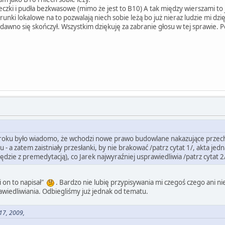
eczki i pudła bezkwasowe (mimo że jest to B10) A tak między wierszami to
unki lokalowe na to pozwalają niech sobie leżą bo już nieraz ludzie mi dzi
awno się skończył. Wszystkim dziękuję za zabranie głosu w tej sprawie.
4 roku było wiadomo, że wchodzi nowe prawo budowlane nakazujące prz
tu - a zatem zaistniały przesłanki, by nie brakować /patrz cytat 1/, akta 
zie z premedytacją), co Jarek najwyraźniej usprawiedliwia /patrz cytat 2
i on to napisał"
. Bardzo nie lubię przypisywania mi czegoś czego ani n
awiedliwiania. Odbiegliśmy już jednak od tematu.
17, 2009,