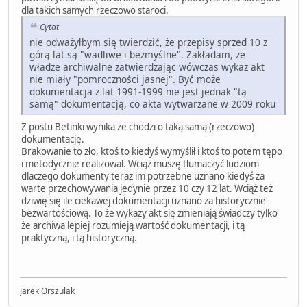
dla takich samych rzeczowo staroci.
Cytat
nie odważyłbym się twierdzić, że przepisy sprzed 10 z
górą lat są "wadliwe i bezmyślne". Zakładam, że
władze archiwalne zatwierdzając wówczas wykaz akt
nie miały "pomroczności jasnej". Być może
dokumentacja z lat 1991-1999 nie jest jednak "tą
samą" dokumentacją, co akta wytwarzane w 2009 roku
Z postu Betinki wynika że chodzi o taką samą (rzeczowo)
dokumentację.
Brakowanie to zło, ktoś to kiedyś wymyślił i ktoś to potem tępo
i metodycznie realizował. Wciąż muszę tłumaczyć ludziom
dlaczego dokumenty teraz im potrzebne uznano kiedyś za
warte przechowywania jedynie przez 10 czy 12 lat. Wciąż też
dziwię się ile ciekawej dokumentacji uznano za historycznie
bezwartościową. To że wykazy akt się zmieniają świadczy tylko
że archiwa lepiej rozumieją wartość dokumentacji, i tą
praktyczną, i tą historyczną.
Jarek Orszulak