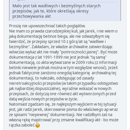
Mało jest tak wadliwych i bezmyślnych starych
przepisów, jak te, które określają okresy
przechowywania akt
Proszę nie upowszechniać takich poglądów.
Nie mam co prawda czarodziejskiej kuli, jak Jarek, i nie wiem o
jaką dokumentację betince biega, ale nie odważyłbym się
twierdzić, że przepisy sprzed 10 z górą lat są "wadliwe i
bezmyślne". Zakładam, że władze archiwalne zatwierdzając
wówczas wykaz akt nie miały "pomroczności jasnej". Być może
dokumentacja z lat 1991-1999 nie jest jednak "tą samą"
dokumentacją, co akta wytwarzane w 2009 roku (z informacji
betinki niewiele jednak można w tym względzie wnosić). Jeżeli
jednak faktycznie zaniżono onegdaj kategorię archiwalną tej
dokumentacji, to należało, odstępując od zasady
nieretroakcyjności przepisów (w takim przypadku odstępstwo
jak najbardziej dopuszczalne), wyraźnie wskazać w nowych
przepisach, że dotyczą one również akt wytworzonych przed
datą wejścia nowych przepisów w życie.
Natomiast zgadzam się, że najlepszym wyjściem w tej sytuacji
jest, jak radzi Jarek, skierowanie pisma do właściwego ap wraz
ze spisami "niepewnej" dokumentacji. Nie radziłbym zaś na
własną rękę majstrować przy zmianie kwalifikacji akt - bo może
rączka zaboleć