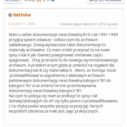
DO DOŁU
AKCJE UŻYTKOWNIKA
betinka
Grudzień 11, 2009,
Ostatnia edycja
: Marzec 07, 2010, by Jarek
Mam u siebie dokumentacje niearchiwalną B10 z lat 1991-1999
przyjętą spisem zdawczo - odbiorczym do archiwum
zakładowego. Dzisiaj wytwarzane takie dokumentacje to
materiały archiwalne. Co mam zrobić przepisać to na nowe
spisy o kat A jak również powyjmować metalowe części
spaginować. Chcę przenieść to do nowego wyremontowanego
archiwum. A problem w tym gdzie je umieścić na regałach dla
dokumentacji kat B czy materiałów A . Wiem, że Komisja może
przekwalifikować w uzgodnieniu z właściwym archiwum
państwowym dokumentację niearchiwalną kategorii ?B? do
kategorii ?A? oraz zmienić termin przechowywania
dokumentacji niearchiwalnej kategorii ?B?.
Na czym to polega czy mam przedłożyć te spisy z lat
dziewięćdziesiątych do AP czy tylko pismo o przekwalifikowaniu
( i tu chyba podać wszystko pozycja za pozycją). Na tych
wszystkich szkolenia za mało jest zajęć praktycznych.