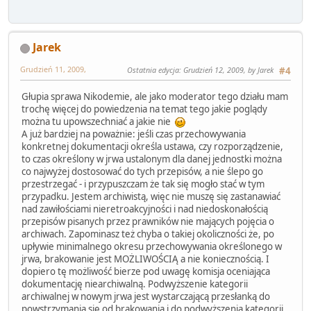
Jarek
Grudzień 11, 2009,
Ostatnia edycja
: Grudzień 12, 2009, by Jarek
#4
Głupia sprawa Nikodemie, ale jako moderator tego działu mam
trochę więcej do powiedzenia na temat tego jakie poglądy
można tu upowszechniać a jakie nie
A już bardziej na poważnie: jeśli czas przechowywania
konkretnej dokumentacji określa ustawa, czy rozporządzenie,
to czas określony w jrwa ustalonym dla danej jednostki można
co najwyżej dostosować do tych przepisów, a nie ślepo go
przestrzegać - i przypuszczam że tak się mogło stać w tym
przypadku. Jestem archiwistą, więc nie muszę się zastanawiać
nad zawiłościami nieretroakcyjności i nad niedoskonałością
przepisów pisanych przez prawników nie mających pojęcia o
archiwach. Zapominasz też chyba o takiej okoliczności że, po
upływie minimalnego okresu przechowywania określonego w
jrwa, brakowanie jest MOŻLIWOŚCIĄ a nie koniecznością. I
dopiero tę możliwość bierze pod uwagę komisja oceniająca
dokumentację niearchiwalną. Podwyższenie kategorii
archiwalnej w nowym jrwa jest wystarczającą przesłanką do
powstrzymania się od brakowania i do podwyższenia kategorii