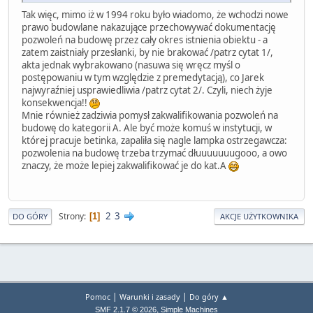
Tak więc, mimo iż w 1994 roku było wiadomo, że wchodzi nowe
prawo budowlane nakazujące przechowywać dokumentację
pozwoleń na budowę przez cały okres istnienia obiektu - a
zatem zaistniały przesłanki, by nie brakować /patrz cytat 1/,
akta jednak wybrakowano (nasuwa się wręcz myśl o
postępowaniu w tym względzie z premedytacją), co Jarek
najwyraźniej usprawiedliwia /patrz cytat 2/. Czyli, niech żyje
konsekwencja!!
Mnie również zadziwia pomysł zakwalifikowania pozwoleń na
budowę do kategorii A. Ale być może komuś w instytucji, w
której pracuje betinka, zapaliła się nagle lampka ostrzegawcza:
pozwolenia na budowę trzeba trzymać dłuuuuuuugooo, a owo
znaczy, że może lepiej zakwalifikować je do kat.A
2
3
Strony
1
DO GÓRY
AKCJE UŻYTKOWNIKA
|
|
Pomoc
Warunki i zasady
Do góry ▲
,
SMF 2.1.7 © 2026
Simple Machines