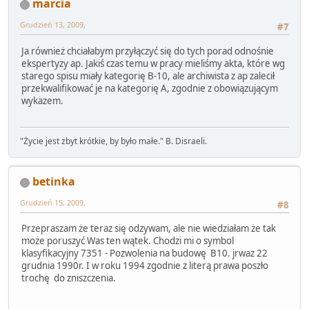
marcia
Grudzień 13, 2009,
#7
Ja również chciałabym przyłączyć się do tych porad odnośnie
ekspertyzy ap. Jakiś czas temu w pracy mieliśmy akta, które wg
starego spisu miały kategorię B-10, ale archiwista z ap zalecił
przekwalifikować je na kategorię A, zgodnie z obowiązującym
wykazem.
"Życie jest zbyt krótkie, by było małe." B. Disraeli.
betinka
Grudzień 15, 2009,
#8
Przepraszam że teraz się odzywam, ale nie wiedziałam że tak
może poruszyć Was ten wątek. Chodzi mi o symbol
klasyfikacyjny 7351 - Pozwolenia na budowę B10. jrwaz 22
grudnia 1990r. I w roku 1994 zgodnie z literą prawa poszło
trochę do zniszczenia.