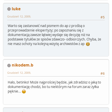
luke
Grudzień 12, 2009,
#5
Warto się zastanowić nad pismem do ap z prośbą o
przeprowadzenie ekspertyzy; po zapoznaniu się z
dokumentacją zawsze łątwiej wydaje się decyzję niż na
podstawie tytułów ze spisów zdawczo- odbiorczych. Chyba, że
nie masz ochoty na kolejną wizytę archiwistów z ap
nikodem.b
Grudzień 12, 2009,
#6
Halo, betinko! Może najprościej będzie, jak zdradzisz o jaką to
dokumentację chodzi, bo tu niektórym na forum zaraz żyłka
pęknie...