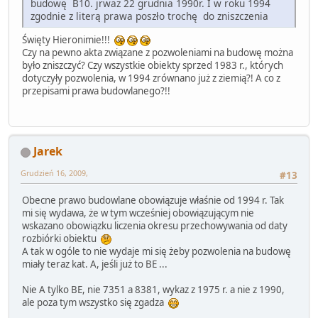
budowę B10. jrwaz 22 grudnia 1990r. I w roku 1994
zgodnie z literą prawa poszło trochę do zniszczenia
Święty Hieronimie!!!
Czy na pewno akta związane z pozwoleniami na budowę można
było zniszczyć? Czy wszystkie obiekty sprzed 1983 r., których
dotyczyły pozwolenia, w 1994 zrównano już z ziemią?! A co z
przepisami prawa budowlanego?!!
Jarek
Grudzień 16, 2009,
#13
Obecne prawo budowlane obowiązuje właśnie od 1994 r. Tak
mi się wydawa, że w tym wcześniej obowiązującym nie
wskazano obowiązku liczenia okresu przechowywania od daty
rozbiórki obiektu
A tak w ogóle to nie wydaje mi się żeby pozwolenia na budowę
miały teraz kat. A, jeśli już to BE ...
Nie A tylko BE, nie 7351 a 8381, wykaz z 1975 r. a nie z 1990,
ale poza tym wszystko się zgadza