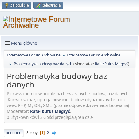
Zaloguj się
Rejestracja
Menu główne
Internetowe Forum Archiwalne
Internetowe Forum Archiwalne
►
Problematyka budowy baz danych
(Moderator:
Rafał Rufus Magryś
)
►
Problematyka budowy baz
danych
Pierwsza pomoc w problemach związanych z budową baz danych.
Konwersja baz, oprogamowanie, budowa dynamicznych stron
www, PHP, MySQL, XML. (pisanie odpowiedzi wymaga logowania)
Moderator:
Rafał Rufus Magryś
.
0 użytkowników i 3 Gości przeglądają ten dział.
2
Strony
1
DO DOŁU