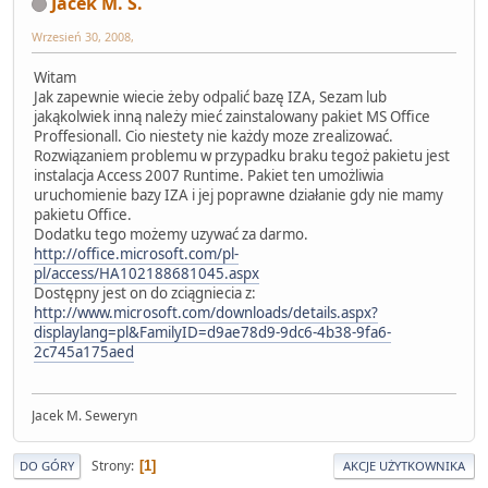
Jacek M. S.
Wrzesień 30, 2008,
Witam
Jak zapewnie wiecie żeby odpalić bazę IZA, Sezam lub
jakąkolwiek inną należy mieć zainstalowany pakiet MS Office
Proffesionall. Cio niestety nie każdy moze zrealizować.
Rozwiązaniem problemu w przypadku braku tegoż pakietu jest
instalacja Access 2007 Runtime. Pakiet ten umożliwia
uruchomienie bazy IZA i jej poprawne działanie gdy nie mamy
pakietu Office.
Dodatku tego możemy uzywać za darmo.
http://office.microsoft.com/pl-
pl/access/HA102188681045.aspx
Dostępny jest on do zciągniecia z:
http://www.microsoft.com/downloads/details.aspx?
displaylang=pl&FamilyID=d9ae78d9-9dc6-4b38-9fa6-
2c745a175aed
Jacek M. Seweryn
Strony
1
DO GÓRY
AKCJE UŻYTKOWNIKA