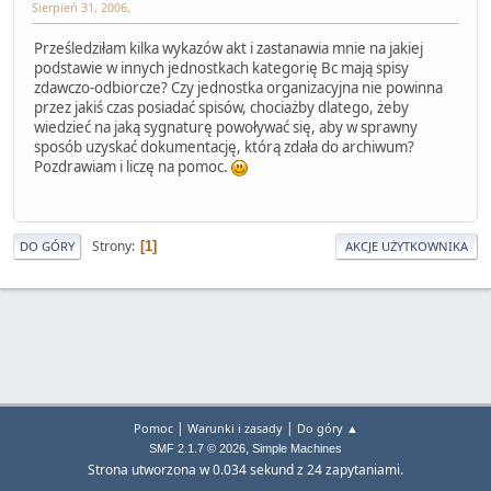
Sierpień 31, 2006,
Prześledziłam kilka wykazów akt i zastanawia mnie na jakiej
podstawie w innych jednostkach kategorię Bc mają spisy
zdawczo-odbiorcze? Czy jednostka organizacyjna nie powinna
przez jakiś czas posiadać spisów, chociażby dlatego, żeby
wiedzieć na jaką sygnaturę powoływać się, aby w sprawny
sposób uzyskać dokumentację, którą zdała do archiwum?
Pozdrawiam i liczę na pomoc.
Strony
1
DO GÓRY
AKCJE UŻYTKOWNIKA
|
|
Pomoc
Warunki i zasady
Do góry ▲
,
SMF 2.1.7 © 2026
Simple Machines
Strona utworzona w 0.034 sekund z 24 zapytaniami.