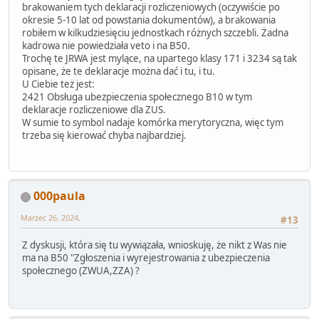
brakowaniem tych deklaracji rozliczeniowych (oczywiście po
okresie 5-10 lat od powstania dokumentów), a brakowania
robiłem w kilkudziesięciu jednostkach różnych szczebli. Żadna
kadrowa nie powiedziała veto i na B50.
Trochę te JRWA jest mylące, na upartego klasy 171 i 3234 są tak
opisane, że te deklaracje można dać i tu, i tu.
U Ciebie też jest:
2421 Obsługa ubezpieczenia społecznego B10 w tym
deklaracje rozliczeniowe dla ZUS.
W sumie to symbol nadaje komórka merytoryczna, więc tym
trzeba się kierować chyba najbardziej.
000paula
Marzec 26, 2024,
#13
Z dyskusji, która się tu wywiązała, wnioskuję, że nikt z Was nie
ma na B50 "Zgłoszenia i wyrejestrowania z ubezpieczenia
społecznego (ZWUA,ZZA) ?