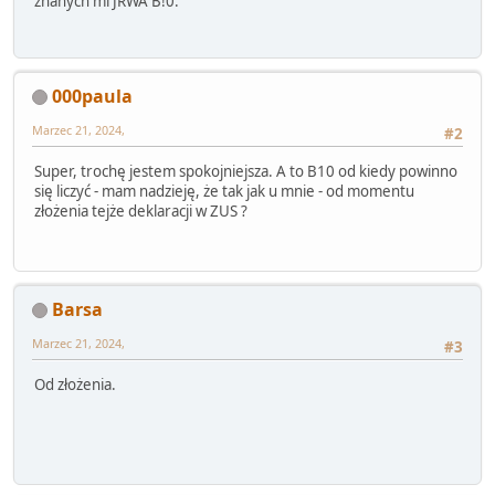
znanych mi JRWA B!0.
000paula
Marzec 21, 2024,
#2
Super, trochę jestem spokojniejsza. A to B10 od kiedy powinno
się liczyć - mam nadzieję, że tak jak u mnie - od momentu
złożenia tejże deklaracji w ZUS ?
Barsa
Marzec 21, 2024,
#3
Od złożenia.