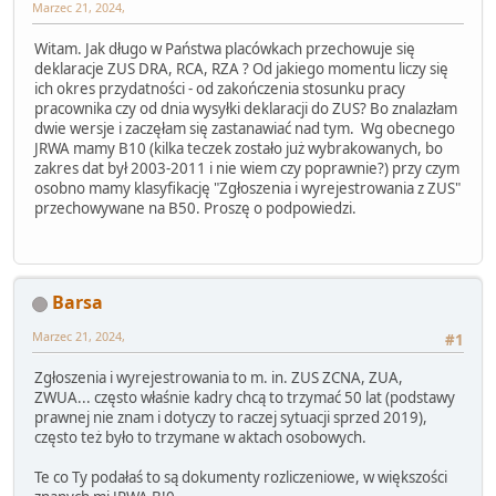
Marzec 21, 2024,
Witam. Jak długo w Państwa placówkach przechowuje się
deklaracje ZUS DRA, RCA, RZA ? Od jakiego momentu liczy się
ich okres przydatności - od zakończenia stosunku pracy
pracownika czy od dnia wysyłki deklaracji do ZUS? Bo znalazłam
dwie wersje i zaczęłam się zastanawiać nad tym. Wg obecnego
JRWA mamy B10 (kilka teczek zostało już wybrakowanych, bo
zakres dat był 2003-2011 i nie wiem czy poprawnie?) przy czym
osobno mamy klasyfikację "Zgłoszenia i wyrejestrowania z ZUS"
przechowywane na B50. Proszę o podpowiedzi.
Barsa
Marzec 21, 2024,
#1
Zgłoszenia i wyrejestrowania to m. in. ZUS ZCNA, ZUA,
ZWUA... często właśnie kadry chcą to trzymać 50 lat (podstawy
prawnej nie znam i dotyczy to raczej sytuacji sprzed 2019),
często też było to trzymane w aktach osobowych.
Te co Ty podałaś to są dokumenty rozliczeniowe, w większości