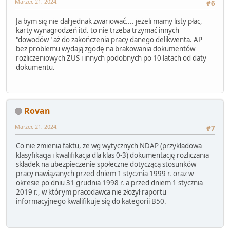
Marzec 21, 2024,
#6
Ja bym się nie dał jednak zwariować.... jeżeli mamy listy płac,
karty wynagrodzeń itd. to nie trzeba trzymać innych
"dowodów" aż do zakończenia pracy danego delikwenta. AP
bez problemu wydają zgodę na brakowania dokumentów
rozliczeniowych ZUS i innych podobnych po 10 latach od daty
dokumentu.
Rovan
Marzec 21, 2024,
#7
Co nie zmienia faktu, ze wg wytycznych NDAP (przykładowa
klasyfikacja i kwalifikacja dla klas 0-3) dokumentację rozliczania
składek na ubezpieczenie społeczne dotyczącą stosunków
pracy nawiązanych przed dniem 1 stycznia 1999 r. oraz w
okresie po dniu 31 grudnia 1998 r. a przed dniem 1 stycznia
2019 r., w którym pracodawca nie złożył raportu
informacyjnego kwalifikuje się do kategorii B50.