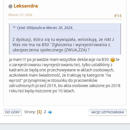
Leksandra
Marzec 27, 2024,
#14
Cytat: 000paula w Marzec 26, 2024,
Z dyskusji, która się tu wywiązała, wnioskuję, że nikt z
Was nie ma na B50 "Zgłoszenia i wyrejestrowania z
ubezpieczenia społecznego (ZWUA,ZZA) ?
ja mam !!! po prawdzie mam wszystkie deklaracje na B50
te
o zarejestrowaniu i wyrejestrowaniu też, tylko ustaliliśmy z
kadrami że będą one przechowywane w aktach osobowych,
aczkolwiek mam świadomość, że traktuję tę kategorie "na
wyrost" przynajmniej w stosunku do pracowników
zatrudnionych przed 2019, bo akta osobowe założone po 2018
roku też będą niszczone po 10 latach.
2
Strony
1
DO GÓRY
AKCJE UŻYTKOWNIKA