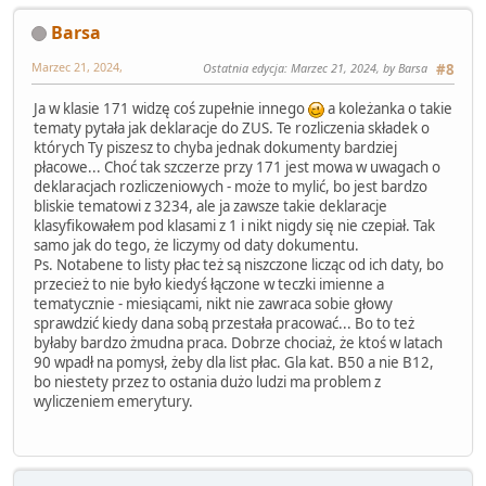
Barsa
Marzec 21, 2024,
Ostatnia edycja
: Marzec 21, 2024, by Barsa
#8
Ja w klasie 171 widzę coś zupełnie innego
a koleżanka o takie
tematy pytała jak deklaracje do ZUS. Te rozliczenia składek o
których Ty piszesz to chyba jednak dokumenty bardziej
płacowe... Choć tak szczerze przy 171 jest mowa w uwagach o
deklaracjach rozliczeniowych - może to mylić, bo jest bardzo
bliskie tematowi z 3234, ale ja zawsze takie deklaracje
klasyfikowałem pod klasami z 1 i nikt nigdy się nie czepiał. Tak
samo jak do tego, że liczymy od daty dokumentu.
Ps. Notabene to listy płac też są niszczone licząc od ich daty, bo
przecież to nie było kiedyś łączone w teczki imienne a
tematycznie - miesiącami, nikt nie zawraca sobie głowy
sprawdzić kiedy dana sobą przestała pracować... Bo to też
byłaby bardzo żmudna praca. Dobrze chociaż, że ktoś w latach
90 wpadł na pomysł, żeby dla list płac. Gla kat. B50 a nie B12,
bo niestety przez to ostania dużo ludzi ma problem z
wyliczeniem emerytury.