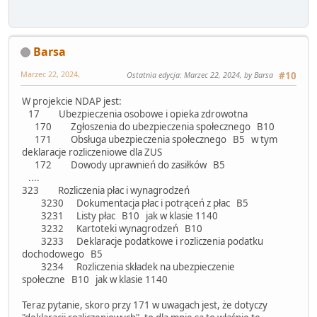
Barsa
Marzec 22, 2024,
Ostatnia edycja
: Marzec 22, 2024, by Barsa
#10
W projekcie NDAP jest:
17 Ubezpieczenia osobowe i opieka zdrowotna
170 Zgłoszenia do ubezpieczenia społecznego B10
171 Obsługa ubezpieczenia społecznego B5 w tym
deklaracje rozliczeniowe dla ZUS
172 Dowody uprawnień do zasiłków B5
....
323 Rozliczenia płac i wynagrodzeń
3230 Dokumentacja płac i potrąceń z płac B5
3231 Listy płac B10 jak w klasie 1140
3232 Kartoteki wynagrodzeń B10
3233 Deklaracje podatkowe i rozliczenia podatku
dochodowego B5
3234 Rozliczenia składek na ubezpieczenie
społeczne B10 jak w klasie 1140
Teraz pytanie, skoro przy 171 w uwagach jest, że dotyczy