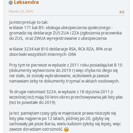
Leksandra
Marzec 22, 2024,
#9
Ja interpretuje to tak:
w klasie 171 kat B5- obsługa ubezpieczenia społecznego -
gromadzi się deklaracje ZUS ZUA i ZZA (zgłoszenia pracownika
do ZUS, oraz ZWUA wyrejestrowanie z ubezpieczenia
w klasie 3234 kat B10 deklaracje RSA, RCA RZA, RPA oraz
zbiorówki wszystkich imiennych- DRA
Przy tym te pierwsze w wykazie z 2011 roku posiadają kat B 10
(dokumenty wytworzone do 2019 r) więc chyba nic złego się
nie stało, że zostały wybrakowane, aczkolwiek ja zawsze
namawiam żeby te dokumenty trzymać w aktach osobowych.
Te drugie natomiast 3224, w wykazie z 18 stycznia 2011 (i
wcześniej też) mają 50-letni okres przechowywania jak listy płac
(też te powstałe do 2019)
Ja też pamiętam czasy gdy w majestacie prawa niszczyło się
listy płac najpierw po 12 latach, później po 20, gdyby się
zachowały jak pisze Barsa, wielu ludziom żyłoby się lepiej, więc
zawsze doradzam ostrożność.