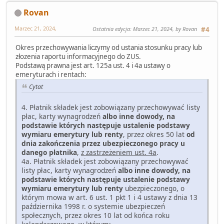
Rovan
Marzec 21, 2024,
Ostatnia edycja
: Marzec 21, 2024, by Rovan
#4
Okres przechowywania liczymy od ustania stosunku pracy lub
złozenia raportu informacyjnego do ZUS.
Podstawą prawna jest art. 125a ust. 4 i 4a ustawy o
emeryturach i rentach:
Cytat
4. Płatnik składek jest zobowiązany przechowywać listy
płac, karty wynagrodzeń
albo inne dowody, na
podstawie których następuje ustalenie podstawy
wymiaru emerytury lub renty
, przez okres 50 lat
od
dnia zakończenia przez ubezpieczonego pracy u
danego płatnika
,
z zastrzeżeniem ust. 4a
.
4a. Płatnik składek jest zobowiązany przechowywać
listy płac, karty wynagrodzeń
albo inne dowody, na
podstawie których następuje ustalenie podstawy
wymiaru emerytury lub renty
ubezpieczonego, o
którym mowa w art. 6 ust. 1 pkt 1 i 4 ustawy z dnia 13
października 1998 r. o systemie ubezpieczeń
społecznych, przez okres 10 lat od końca roku