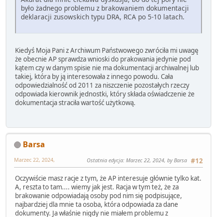
było żadnego problemu z brakowaniem dokumentacji
deklaracji zusowskich typu DRA, RCA po 5-10 latach.
Kiedyś Moja Pani z Archiwum Państwowego zwróciła mi uwagę
że obecnie AP sprawdza wnioski do prakowania jedynie pod
kątem czy w danym spisie nie ma dokumentacji archiwalnej lub
takiej, która by ją interesowała z innego powodu. Cała
odpowiedzialność od 2011 za niszczenie pozostałych rzeczy
odpowiada kierownik jednostki, który składa oświadczenie że
dokumentacja straciła wartość użytkową.
Barsa
Marzec 22, 2024,
Ostatnia edycja
: Marzec 22, 2024, by Barsa
#12
Oczywiście masz racje z tym, że AP interesuje głównie tylko kat.
A, reszta to tam.... wiemy jak jest. Racja w tym też, że za
brakowanie odpowiadają osoby pod nim się podpisujące,
najbardziej dla mnie ta osoba, która odpowiada za dane
dokumenty. Ja właśnie nigdy nie miałem problemu z