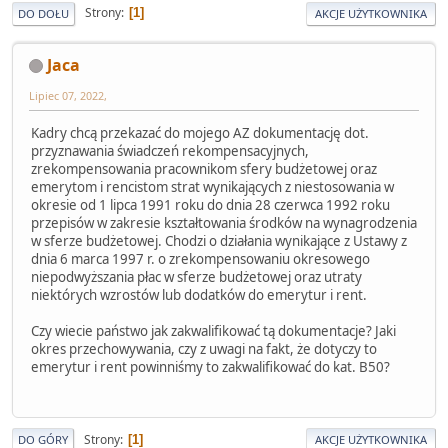
Strony
1
DO DOŁU
AKCJE UŻYTKOWNIKA
Jaca
Lipiec 07, 2022,
Kadry chcą przekazać do mojego AZ dokumentację dot.
przyznawania świadczeń rekompensacyjnych,
zrekompensowania pracownikom sfery budżetowej oraz
emerytom i rencistom strat wynikających z niestosowania w
okresie od 1 lipca 1991 roku do dnia 28 czerwca 1992 roku
przepisów w zakresie kształtowania środków na wynagrodzenia
w sferze budżetowej. Chodzi o działania wynikające z Ustawy z
dnia 6 marca 1997 r. o zrekompensowaniu okresowego
niepodwyższania płac w sferze budżetowej oraz utraty
niektórych wzrostów lub dodatków do emerytur i rent.
Czy wiecie państwo jak zakwalifikować tą dokumentacje? Jaki
okres przechowywania, czy z uwagi na fakt, że dotyczy to
emerytur i rent powinniśmy to zakwalifikować do kat. B50?
Strony
1
DO GÓRY
AKCJE UŻYTKOWNIKA