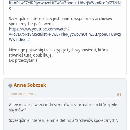
list=PLwE7YlRPJycwbvnUfFw3u7poeu1U8vzJW&v=RroPXZTzkN
o
Szczególnie interesujący jest panel o współpracy archiwów
społecznych z państwem:
https://www.youtube.com/watch?
v=d7D7xPz8MSc&list=PLwE7YlRPJycwbvnUfFw3u7poeu1U8vzJ
W&index=2
Niedługo pojawi się transkrypcja tych wypowiedzi, którą
również tutaj opublikuję.
Do przeczytania!
Anna Sobczak
Grudzień 20, 2015,
#1
A czy możecie wrzucić do sieci również broszurę, o której tyle
się mówi?
Szczególnie interesuje mnie definicja "archiwów społecznych".