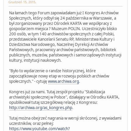
Grudzień 15, 2015,
Na łamach tego Forum zapowiadałam już I Kongres Archiwów
Społecznych, który odbył się 24 października w Warszawie, a
był zorganizowany przez Ośrodek KARTA we współpracy z
gospodarzem miejsca ? Muzeum POLIN. Uczestniczyło blisko
200 osób, w tym 140 archiwistów społecznych z całej Polski,
przedstawiciele Kancelarii Senatu RP, Ministerstwa Kultury i
Dziedzictwa Narodowego, Naczelnej Dyrekcji Archiwów
Państwowych, pracownicy archiwów państwowych, bibliotek
publicznych, muzeów, państwowych i samorządowych instytucji
kultury, instytucji naukowych.
"Było to wydarzenie o randze historycznej, które
zapoczątkowuje nowy etap w rozwoju polskich archiwów
społecznych." - cytuję
www.archiwa.org
.
Kongres już za nami. Tutaj zespół projektu "Stabilizacja
archiwistyki społecznej w Polsce", działający w Ośrodku KARTA,
opublikował tutaj szczegółową relację z Kongresu:
http://archiwa.org/as_kongres.php
.
Tutaj można obejrzeć nagrania w wersji skróconej, z wywiadami
uczestników, oraz pełnej:
https://www.youtube.com/watch?