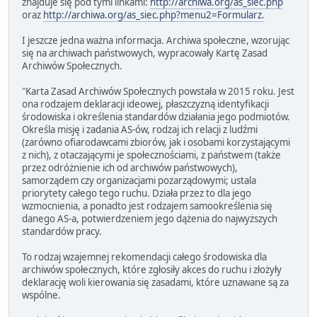
znajduje się pod tymi linkami:
http://archiwa.org/as_siec.php
oraz
http://archiwa.org/as_siec.php?menu2=Formularz.
I jeszcze jedna ważna informacja. Archiwa społeczne, wzorując
się na archiwach państwowych, wypracowały Kartę Zasad
Archiwów Społecznych.
"Karta Zasad Archiwów Społecznych powstała w 2015 roku. Jest
ona rodzajem deklaracji ideowej, płaszczyzną identyfikacji
środowiska i określenia standardów działania jego podmiotów.
Określa misję i zadania AS-ów, rodzaj ich relacji z ludźmi
(zarówno ofiarodawcami zbiorów, jak i osobami korzystającymi
z nich), z otaczającymi je społecznościami, z państwem (także
przez odróżnienie ich od archiwów państwowych),
samorządem czy organizacjami pozarządowymi; ustala
priorytety całego tego ruchu. Działa przez to dla jego
wzmocnienia, a ponadto jest rodzajem samookreślenia się
danego AS-a, potwierdzeniem jego dążenia do najwyższych
standardów pracy.
To rodzaj wzajemnej rekomendacji całego środowiska dla
archiwów społecznych, które zgłosiły akces do ruchu i złożyły
deklarację woli kierowania się zasadami, które uznawane są za
wspólne.