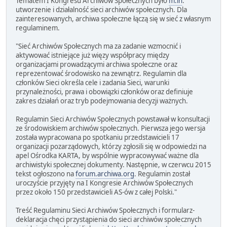
Tematem I Kongresu Archiwów Społecznych było
m.in
.
utworzenie i działalność sieci archiwów społecznych. Dla
zainteresowanych, archiwa społeczne łączą się w sieć z własnym
regulaminem.
"Sieć Archiwów Społecznych ma za zadanie wzmocnić i
aktywować istniejące już więzy współpracy między
organizacjami prowadzącymi archiwa społeczne oraz
reprezentować środowisko na zewnątrz. Regulamin dla
członków Sieci określa cele i zadania Sieci, warunki
przynależności, prawa i obowiązki członków oraz definiuje
zakres działań oraz tryb podejmowania decyzji ważnych.
Regulamin Sieci Archiwów Społecznych powstawał w konsultacji
ze środowiskiem archiwów społecznych. Pierwsza jego wersja
została wypracowana po spotkaniu przedstawicieli 17
organizacji pozarządowych, którzy zgłosili się w odpowiedzi na
apel Ośrodka KARTA, by wspólnie wypracowywać ważne dla
archiwistyki społecznej dokumenty. Następnie, w czerwcu 2015
tekst ogłoszono na
forum.archiwa.org
. Regulamin został
uroczyście przyjęty na I Kongresie Archiwów Społecznych
przez około 150 przedstawicieli AS-ów z całej Polski."
Treść Regulaminu Sieci Archiwów Społecznych i formularz-
deklaracja chęci przystąpienia do sieci archiwów społecznych