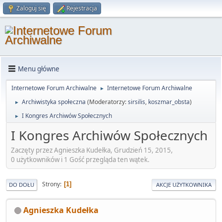
Zaloguj się
Rejestracja
Menu główne
Internetowe Forum Archiwalne
Internetowe Forum Archiwalne
►
Archiwistyka społeczna
(Moderatorzy:
sirsilis
,
koszmar_obsta
)
►
I Kongres Archiwów Społecznych
►
I Kongres Archiwów Społecznych
Zaczęty przez Agnieszka Kudełka, Grudzień 15, 2015,
0 użytkowników i 1 Gość przegląda ten wątek.
Strony
1
DO DOŁU
AKCJE UŻYTKOWNIKA
Agnieszka Kudełka