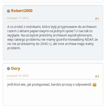
Robert2000
Listopad 17, 2015,
#1
A co zrobić z nośnikami, które były przyjmowane do archiwum
razem z aktami papierowymi na jednym spisie? U nas tak to
wygląda. Na szczęście jesteśmy archiwum wyodrębnionym,
więc takiego problemu nie mamy (poinformowaliśmy NDAP, że
nic nie przekażemy do 2040 r.), ale inne archiwa mają realny
problem.
Dory
Listopad 19, 2015,
#2
Jeśli ktoś wie, jak postępować, bardzo proszę o odpowiedź.