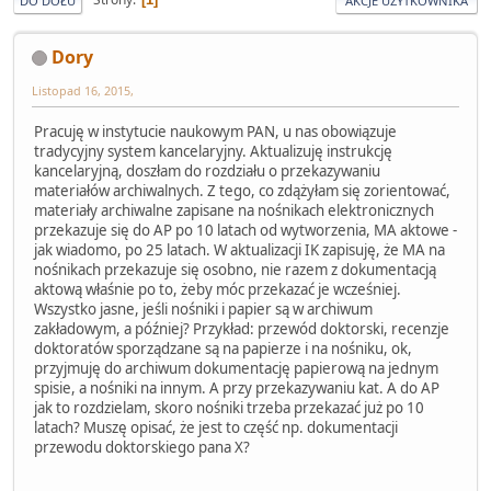
DO DOŁU
AKCJE UŻYTKOWNIKA
Dory
Listopad 16, 2015,
Pracuję w instytucie naukowym PAN, u nas obowiązuje
tradycyjny system kancelaryjny. Aktualizuję instrukcję
kancelaryjną, doszłam do rozdziału o przekazywaniu
materiałów archiwalnych. Z tego, co zdążyłam się zorientować,
materiały archiwalne zapisane na nośnikach elektronicznych
przekazuje się do AP po 10 latach od wytworzenia, MA aktowe -
jak wiadomo, po 25 latach. W aktualizacji IK zapisuję, że MA na
nośnikach przekazuje się osobno, nie razem z dokumentacją
aktową właśnie po to, żeby móc przekazać je wcześniej.
Wszystko jasne, jeśli nośniki i papier są w archiwum
zakładowym, a później? Przykład: przewód doktorski, recenzje
doktoratów sporządzane są na papierze i na nośniku, ok,
przyjmuję do archiwum dokumentację papierową na jednym
spisie, a nośniki na innym. A przy przekazywaniu kat. A do AP
jak to rozdzielam, skoro nośniki trzeba przekazać już po 10
latach? Muszę opisać, że jest to część np. dokumentacji
przewodu doktorskiego pana X?