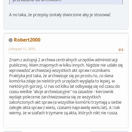
A no taka, że przepisy zostały stworzone aby je stosować
Robert2000
Listopad 17, 2015,
#4
Znam z autopsji 2 archiwa centralnych urzędów administracji
publicznej. Mam znajomych w kilku innych. Nigdzie nie udało się
wprowadzić archiwizacji wszystkich akt spraw rocznikami.
Praktyka jest taka, że archiwizuje się po prostu to, co dana
komórka zdaje (w niektórych urzędach wygląda to lepiej, w
niektórych gorzej). U nas od kilku lat odbywają się od czasu do
czasu wielkie "akcje archiwizacyjne" na zasadzie - kierownik
wydaje polecenie zarchiwizowania się ze wszystkich
zakończonych akt spraw (a wszystkie komórki trzymają u siebie
zaległe akta spraw z wielu, czasami naprawdę wielu lat). A i tak
wiemy, że w szafach trzymane są akta, których nikt nie rusza.