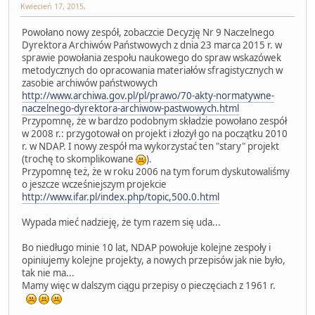
Kwiecień 17, 2015,
Powołano nowy zespół, zobaczcie Decyzję Nr 9 Naczelnego
Dyrektora Archiwów Państwowych z dnia 23 marca 2015 r. w
sprawie powołania zespołu naukowego do spraw wskazówek
metodycznych do opracowania materiałów sfragistycznych w
zasobie archiwów państwowych
http://www.archiwa.gov.pl/pl/prawo/70-akty-normatywne-
naczelnego-dyrektora-archiwow-pastwowych.html
Przypomnę, że w bardzo podobnym składzie powołano zespół
w 2008 r.: przygotował on projekt i złożył go na początku 2010
r. w NDAP. I nowy zespół ma wykorzystać ten "stary" projekt
(trochę to skomplikowane
).
Przypomnę też, że w roku 2006 na tym forum dyskutowaliśmy
o jeszcze wcześniejszym projekcie
http://www.ifar.pl/index.php/topic,500.0.html
Wypada mieć nadzieję, że tym razem się uda...
Bo niedługo minie 10 lat, NDAP powołuje kolejne zespoły i
opiniujemy kolejne projekty, a nowych przepisów jak nie było,
tak nie ma...
Mamy więc w dalszym ciągu przepisy o pieczęciach z 1961 r.