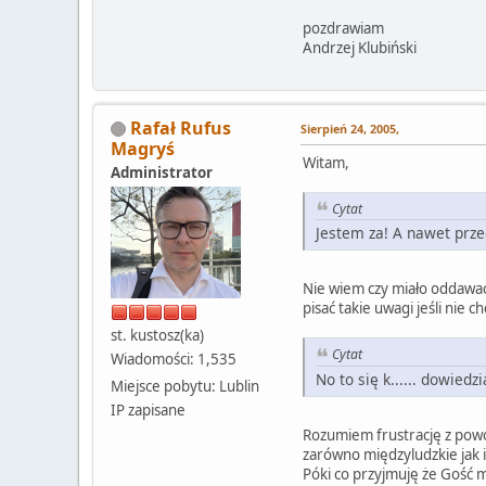
pozdrawiam
Andrzej Klubiński
Rafał Rufus
Sierpień 24, 2005,
Magryś
Witam,
Administrator
Cytat
Jestem za! A nawet prze
Nie wiem czy miało oddawać
pisać takie uwagi jeśli nie 
st. kustosz(ka)
Cytat
Wiadomości: 1,535
No to się k...... dowiedz
Miejsce pobytu: Lublin
IP zapisane
Rozumiem frustrację z powo
zarówno międzyludzkie jak i
Póki co przyjmuję że Gość m