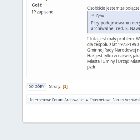
Gość
Osobiście jestem za połącz
IP zapisane
Cytat
Przy podejmowaniu decy
archiwalnej red. S. Nawr
I tutaj jest mały problem. 
dla zespołu z lat 1973-199
Gminnej Rady Narodowej no 
Hak jest tylko w nazwie, j
Miasta i Gminy i Urząd Miast
pzdr.
Strony
1
DO GÓRY
Internetowe Forum Archiwalne
Internetowe Forum Archiwa
►