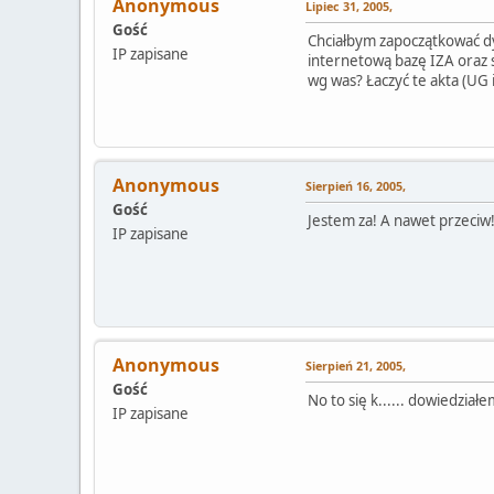
Anonymous
Lipiec 31, 2005,
Gość
Chciałbym zapoczątkować dy
IP zapisane
internetową bazę IZA oraz s
wg was? Łaczyć te akta (UG 
Anonymous
Sierpień 16, 2005,
Gość
Jestem za! A nawet przeciw
IP zapisane
Anonymous
Sierpień 21, 2005,
Gość
No to się k...... dowiedział
IP zapisane