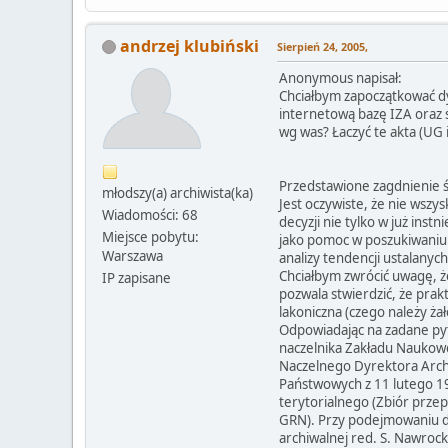
andrzej klubiński
Sierpień 24, 2005,
Anonymous napisał:
Chciałbym zapoczątkować dy
internetową bazę IZA oraz s
wg was? Łaczyć te akta (UG 
Przedstawione zagdnienie św
młodszy(a) archiwista(ka)
Jest oczywiste, że nie wsz
Wiadomości: 68
decyzji nie tylko w już ins
Miejsce pobytu:
jako pomoc w poszukiwaniu 
Warszawa
analizy tendencji ustalanyc
Chciałbym zwrócić uwagę, ż
IP zapisane
pozwala stwierdzić, że pr
lakoniczna (czego należy ża
Odpowiadając na zadane pyt
naczelnika Zakładu Naukowe
Naczelnego Dyrektora Arch
Państwowych z 11 lutego 19
terytorialnego (Zbiór przep
GRN). Przy podejmowaniu de
archiwalnej red. S. Nawrocki