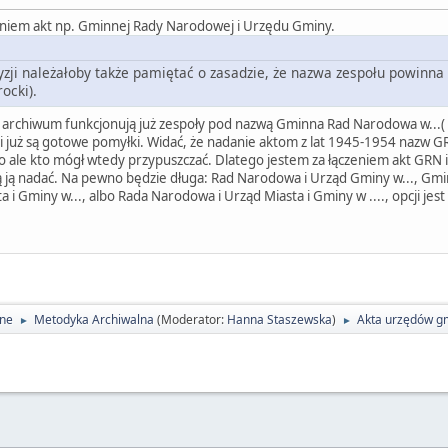
eniem akt np. Gminnej Rady Narodowej i Urzędu Gminy.
zji należałoby także pamiętać o zasadzie, że nazwa zespołu powinn
ocki).
W archiwum funkcjonują już zespoły pod nazwą Gminna Rad Narodowa w...( 
0 i już są gotowe pomyłki. Widać, że nadanie aktom z lat 1945-1954 nazw 
ale kto mógł wtedy przypuszczać. Dlatego jestem za łączeniem akt GRN 
aką ją nadać. Na pewno będzie długa: Rad Narodowa i Urząd Gminy w..., G
a i Gminy w..., albo Rada Narodowa i Urząd Miasta i Gminy w ...., opcji jest
lne
Metodyka Archiwalna
(Moderator:
Hanna Staszewska
)
Akta urzędów gm
►
►