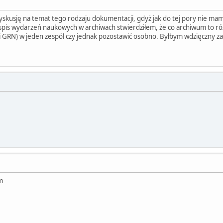
skusję na temat tego rodzaju dokumentacji, gdyż jak do tej pory nie mam
pis wydarzeń naukowych w archiwach stwierdziłem, że co archiwum to różni
i GRN) w jeden zespól czy jednak pozostawić osobno. Byłbym wdzięczny za
!
em