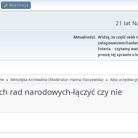
Rejestracja
21 lat 
Aktualności:
Widzę, że część osób
zalogowaniem/hasłam
Interia - czytamy wa
proszę tej sprawie o 
lne
Metodyka Archiwalna
(Moderator:
Hanna Staszewska
)
Akta urzędów gm
►
►
h rad narodowych-łączyć czy nie