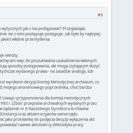
#3
 wytycznych jak z nia postępować? Przegladajac
e sie z nimi postępuje postępuje. Jak było by najlepiej
 jakieś właśne przemyślenia.
uje wiedzy.
 Zachęcam więc do poszukiwania uzasadnienia własnych
kazują sposoby postępowania, ale mogą czytającym służyć
ychczas wydanego prawa - na zasadzie analogii, lub
est wynikiem decyzji Komisji Metodycznej archiwum, co
iedź mojego anonimowego poprzednika, choć bardzo
 Uwagi i przypomnienia dla komisji metodycznych
993 r. (Zbiór przepisów archiwalnych wydanych przez
Zarządzenie nr 6 Naczelnego Dyrektora Archiwów
 IIinstancji oraz aktami organów samorządu
ać jako przesłankę do podjęcia decyzji wyłączenia akt
odpowiadać nazwie aktotwórcy (Metodyka pracy