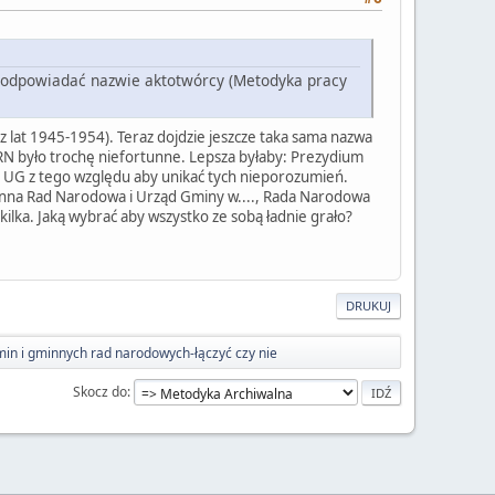
a odpowiadać nazwie aktotwórcy (Metodyka pracy
z lat 1945-1954). Teraz dojdzie jeszcze taka sama nazwa
GRN było trochę niefortunne. Lepsza byłaby: Prezydium
i UG z tego względu aby unikać tych nieporozumień.
minna Rad Narodowa i Urząd Gminy w...., Rada Narodowa
 kilka. Jaką wybrać aby wszystko ze sobą ładnie grało?
DRUKUJ
in i gminnych rad narodowych-łączyć czy nie
Skocz do