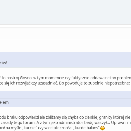
ciw!
 to nastrój Gościa w tym momencie czy faktycznie oddawało stan problemu
chce się ich rozwijać czy uzasadniać. Bo powoduje to zupełnie niepotrzebne:
iałem
du braku odpowiedzi ale zbliżamy się chyba do cienkiej granicy której n
 zasady tego forum. A z tym jako administrator bedę walczył... Uprawni m
iał na myśli: „kurcze” czy w ostateczności „kurde balans”
.