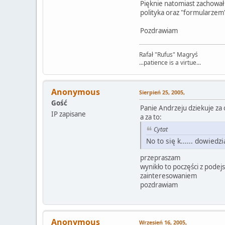
Pięknie natomiast zachował
polityka oraz "formularzem
Pozdrawiam
Rafał "Rufus" Magryś
...patience is a virtue...
Anonymous
Sierpień 25, 2005,
Gość
Panie Andrzeju dziekuje za
IP zapisane
a za to:
Cytat
No to się k...... dowiedz
przepraszam
wynikło to poczęści z podej
zainteresowaniem
pozdrawiam
Anonymous
Wrzesień 16, 2005,