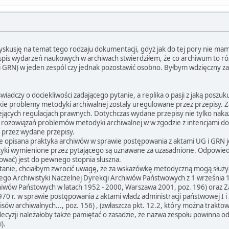
skusję na temat tego rodzaju dokumentacji, gdyż jak do tej pory nie mam
pis wydarzeń naukowych w archiwach stwierdziłem, że co archiwum to różni
i GRN) w jeden zespól czy jednak pozostawić osobno. Byłbym wdzięczny za
iadczy o dociekliwości zadającego pytanie, a replika o pasji z jaką poszuk
yskie problemy metodyki archiwalnej zostały uregulowane przez przepisy.
tniejących regulacjach prawnych. Dotychczas wydane przepisy nie tylko na
rozowiązań problemów metodyki archiwalnej w w zgodzie z intencjami dot
h przez wydane przepisy.
e opisana praktyka archiwów w sprawie postępowania z aktami UG i GRN j
aktyki wymienione przez pytającego są uznawane za uzasadnione. Odpow
łować) jest do pewnego stopnia słuszna.
anie, chciałbym zwrocić uwagę, że za wskazówkę metodyczną mogą służyć
go Archiwistyki Naczelnej Dyrekcji Archiwów Państwowych z 1 września 1
iwów Państowych w latach 1952 - 2000, Warszawa 2001, poz. 196) oraz 
70 r. w sprawie postępowania z aktami władz administracji państwowej I i
isów archiwalnych..., poz. 156) , (zwłaszcza pkt. 12.2, który można traktow
cyzji należałoby także pamiętać o zasadzie, że nazwa zespołu powinna 
).