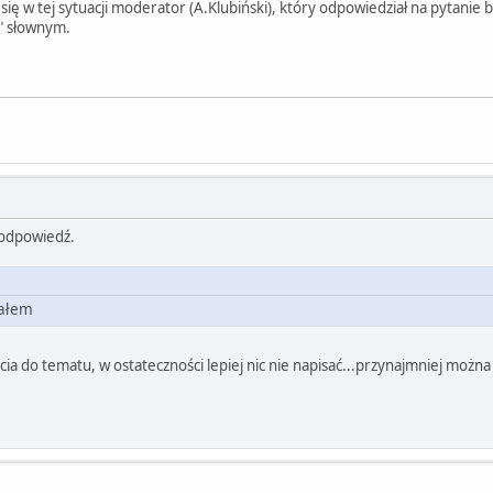
 się w tej sytuacji moderator (A.Klubiński), który odpowiedział na pytan
" słownym.
 odpowiedź.
iałem
scia do tematu, w ostateczności lepiej nic nie napisać...przynajmniej możn