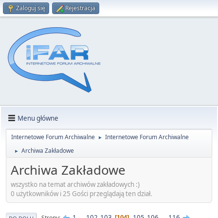
Zaloguj się
Rejestracja
Menu główne
Internetowe Forum Archiwalne
Internetowe Forum Archiwalne
►
Archiwa Zakładowe
►
Archiwa Zakładowe
wszystko na temat archiwów zakładowych :)
0 użytkowników i 25 Gości przeglądają ten dział.
1
...
102
103
105
106
...
116
Strony
104