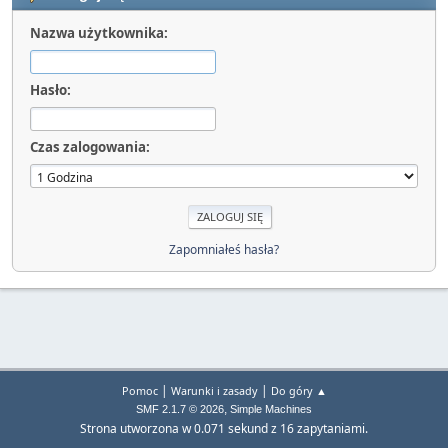
Nazwa użytkownika:
Hasło:
Czas zalogowania:
Zapomniałeś hasła?
|
|
Pomoc
Warunki i zasady
Do góry ▲
,
SMF 2.1.7 © 2026
Simple Machines
Strona utworzona w 0.071 sekund z 16 zapytaniami.