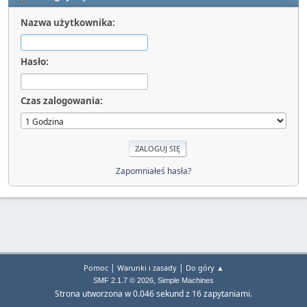
Nazwa użytkownika:
Hasło:
Czas zalogowania:
Zapomniałeś hasła?
|
|
Pomoc
Warunki i zasady
Do góry ▲
,
SMF 2.1.7 © 2026
Simple Machines
Strona utworzona w 0.046 sekund z 16 zapytaniami.