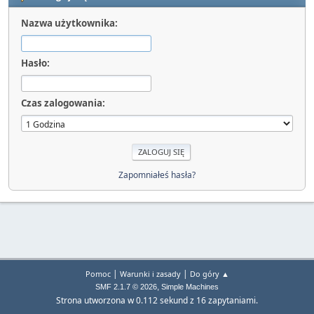
Nazwa użytkownika:
Hasło:
Czas zalogowania:
Zapomniałeś hasła?
|
|
Pomoc
Warunki i zasady
Do góry ▲
,
SMF 2.1.7 © 2026
Simple Machines
Strona utworzona w 0.112 sekund z 16 zapytaniami.