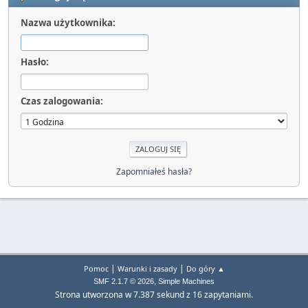
Nazwa użytkownika:
Hasło:
Czas zalogowania:
Zapomniałeś hasła?
|
|
Pomoc
Warunki i zasady
Do góry ▲
,
SMF 2.1.7 © 2026
Simple Machines
Strona utworzona w 7.387 sekund z 16 zapytaniami.