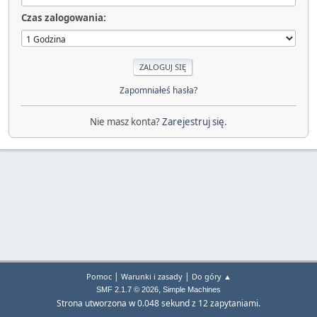
Czas zalogowania:
Zapomniałeś hasła?
Nie masz konta?
Zarejestruj się
.
|
|
Pomoc
Warunki i zasady
Do góry ▲
,
SMF 2.1.7 © 2026
Simple Machines
Strona utworzona w 0.048 sekund z 12 zapytaniami.