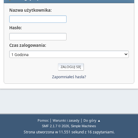
Nazwa użytkownika:
Hasło:
Czas zalogowania:
Zapomniałeś hasła?
|
|
Pomoc
Warunki i zasady
Do góry ▲
,
SMF 2.1.7 © 2026
Simple Machines
Strona utworzona w 11.551 sekund z 16 zapytaniami.