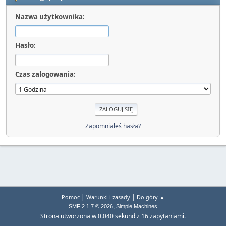
Nazwa użytkownika:
Hasło:
Czas zalogowania:
Zapomniałeś hasła?
|
|
Pomoc
Warunki i zasady
Do góry ▲
,
SMF 2.1.7 © 2026
Simple Machines
Strona utworzona w 0.040 sekund z 16 zapytaniami.