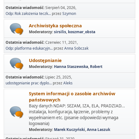
Ostatnia wiadomość:
Sierpień 04, 2026,
Odp: Rok założenia teczk...
przez
Szymon
Archiwistyka społeczna
Moderatorzy:
sirsilis
,
koszmar_obsta
Ostatnia wiadomość:
Czerwiec 11, 2021,
Odp: platforma edukacyjn...
przez
Anna Sobczak
Udostępnianie
Moderatorzy:
Hanna Staszewska
,
Robert
Ostatnia wiadomość:
Lipiec 25, 2025,
udostępnianie prac dyplo...
przez
Aleks
System informacji o zasobie archiwów
państwowych
Bazy danych NDAP: SEZAM, IZA, ELA, PRADZIAD...
instalacja, konfiguracja, łączenie, problemy z
wypełnianiem etc. (pisanie odpowiedzi wymaga
logowania)
Moderatorzy:
Marek Kuczyński
,
Anna Laszuk
Ostatnia wiadomość:
Styczeń 31, 2020,