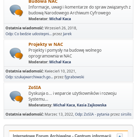
Budowa NAC
Informacje, uwagi i komentarze do spraw związanych z
budową Narodowego Archiwum Cyfrowego
Moderator:
Michał Kaca
Ostatnia wiadomość:
Wrzesień 26, 2018,
Odp: Co bedzie udostepni...
przez
Jarek
Projekty w NAC
Projekty i pomysły na budowę wolnego
oprogramownia w NAC
Moderator:
Michał Kaca
Ostatnia wiadomość:
Kwiecień 10, 2021,
Odp: szukajwarchiwach.go...
przez
fjgrabowski
ZoSIA
Dyskusja o... i wsparcie użytkowników i rozwoju
Systemu...
Moderatorzy:
Michał Kaca
,
Kasia Zajkowska
Ostatnia wiadomość:
Marzec 13, 2022,
Odp: ZoSIA - pytania
przez
sirsilis
Internetowe Forum Archiwalne - Centrum informacji