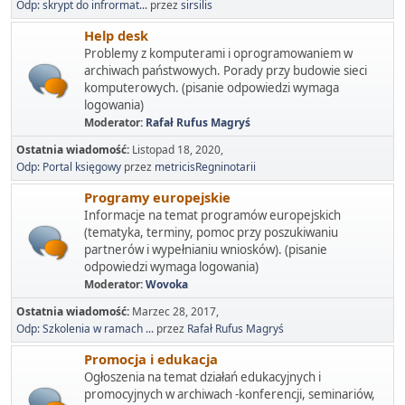
Odp: skrypt do infrormat...
przez
sirsilis
Help desk
Problemy z komputerami i oprogramowaniem w
archiwach państwowych. Porady przy budowie sieci
komputerowych. (pisanie odpowiedzi wymaga
logowania)
Moderator:
Rafał Rufus Magryś
Ostatnia wiadomość:
Listopad 18, 2020,
Odp: Portal księgowy
przez
metricisRegninotarii
Programy europejskie
Informacje na temat programów europejskich
(tematyka, terminy, pomoc przy poszukiwaniu
partnerów i wypełnianiu wniosków). (pisanie
odpowiedzi wymaga logowania)
Moderator:
Wovoka
Ostatnia wiadomość:
Marzec 28, 2017,
Odp: Szkolenia w ramach ...
przez
Rafał Rufus Magryś
Promocja i edukacja
Ogłoszenia na temat działań edukacyjnych i
promocyjnych w archiwach -konferencji, seminariów,