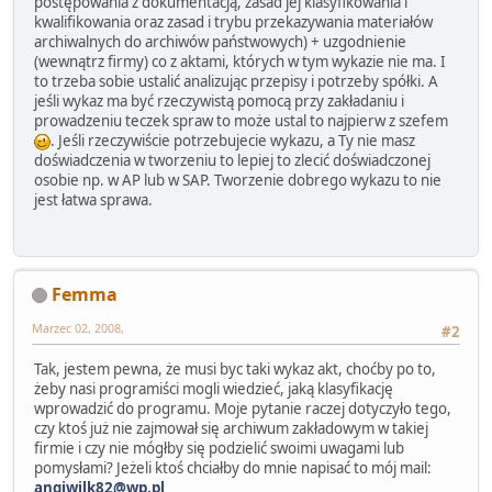
postępowania z dokumentacją, zasad jej klasyfikowania i
kwalifikowania oraz zasad i trybu przekazywania materiałów
archiwalnych do archiwów państwowych) + uzgodnienie
(wewnątrz firmy) co z aktami, których w tym wykazie nie ma. I
to trzeba sobie ustalić analizując przepisy i potrzeby spółki. A
jeśli wykaz ma być rzeczywistą pomocą przy zakładaniu i
prowadzeniu teczek spraw to może ustal to najpierw z szefem
. Jeśli rzeczywiście potrzebujecie wykazu, a Ty nie masz
doświadczenia w tworzeniu to lepiej to zlecić doświadczonej
osobie np. w AP lub w SAP. Tworzenie dobrego wykazu to nie
jest łatwa sprawa.
Femma
Marzec 02, 2008,
#2
Tak, jestem pewna, że musi byc taki wykaz akt, choćby po to,
żeby nasi programiści mogli wiedzieć, jaką klasyfikację
wprowadzić do programu. Moje pytanie raczej dotyczyło tego,
czy ktoś już nie zajmował się archiwum zakładowym w takiej
firmie i czy nie mógłby się podzielić swoimi uwagami lub
pomysłami? Jeżeli ktoś chciałby do mnie napisać to mój mail:
angiwilk82@wp.pl