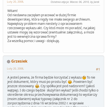
Luty 20, 2008,
Ostatnia edycja
: Marzec 06, 2010, by Jarek
Witam!
Od niedawna zaczęłam pracować w dużej firmie
deweloperskiej, która nigdy nie miała swojego archiwum.
Największy problem mam niestety z opracowaniem
rzeczowego wykazu akt. Czy ktoś może mi poradzić, na jakiej
ustawie mogę się wzorować (ewntualnie załączniku), a może
jest to wewnętrzna sprawa firmy?
Za wszelką pomoc i uwagi - dziękuję.
Grzesiek
Luty 20, 2008,
#1
A jesteś pewna, że firma będzie korzystać z wykazu
To nie
jest dokument, który musi po prostu być
. Powinien być
jeszcze stosowany
. Czy spółka jest pod nadzorem? (jakoś
wątpię). I do czego będzie służył ten wykaz? Jeśli chodzi tylko o
określenie okresu przechowywania dokumenacji to wystarczy
(moim zdaniem) wykaz typowy (załącznik nr 2 do
zorporzędzenia z dnia 16 września 2002 r. w sprawie