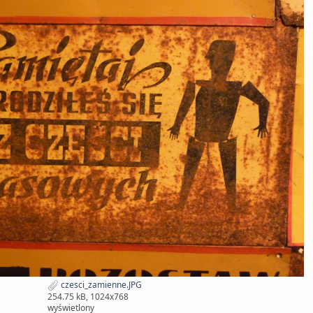
czesci_zamienne.JPG
254.75 kB, 1024x768
wyświetlony