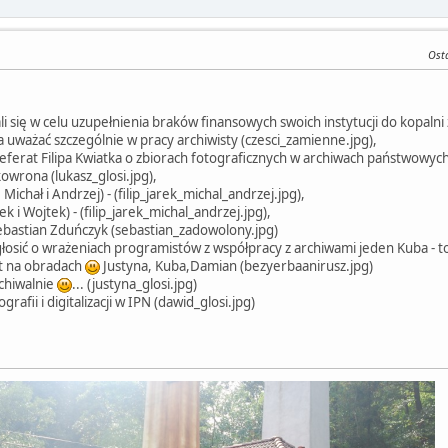
Osta
li się w celu uzupełnienia braków finansowych swoich instytucji do kopalni
a uważać szczególnie w pracy archiwisty (czesci_zamienne.jpg),
 Referat Filipa Kwiatka o zbiorach fotograficznych w archiwach państwowych
kowrona (lukasz_glosi.jpg),
k, Michał i Andrzej) - (filip_jarek_michal_andrzej.jpg),
ek i Wojtek) - (filip_jarek_michal_andrzej.jpg),
ebastian Zduńczyk (sebastian_zadowolony.jpg)
głosić o wrażeniach programistów z współpracy z archiwami jeden Kuba - to
et na obradach
Justyna, Kuba,Damian (bezyerbaanirusz.jpg)
rchiwalnie
... (justyna_glosi.jpg)
afii i digitalizacji w IPN (dawid_glosi.jpg)