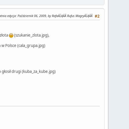
tnia edycja
: Październik 06, 2009, by RafaĂĹĄĂÂ Rufus MagryĂĹĄĂÂ
#2
 złota
(szukanie_zlota.jpg),
 w Polsce (cala_grupa.jpg)
 głosił drugi (kuba_za_kube.jpg)