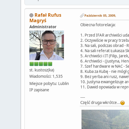
Rafał Rufus
Październik 05, 2009,
Magryś
Obiecna fotorelacja:
Administrator
1. Przed IFAR archiwiści uda
2. Oczywiście w pracy trzeb
3. Na sali, podczas obrad -
4. Na sali referat Łukasza S
5. Archiwiści i IT (Filip, Jare
6. Archiwiści - (Justyna, Hen
7. Szef hardware w NAC - S
st. kustosz(ka)
8. Kuba za Kubę - nie mógł 
Wiadomości: 1,535
9. Bez yerba ani rusz, naw
10. Justyna ewangelizuje a
Miejsce pobytu: Lublin
11. Dawid opowiada w reprogr
IP zapisane
----
Część druga wkrótce...