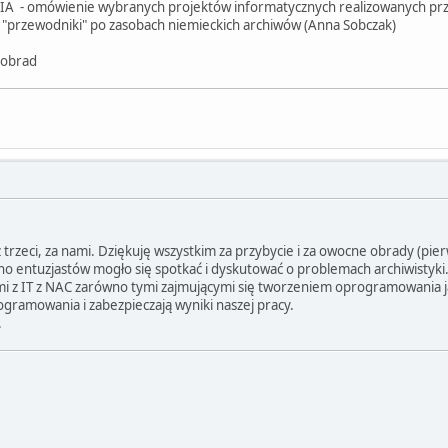
SIA - omówienie wybranych projektów informatycznych realizowanych prz
"przewodniki" po zasobach niemieckich archiwów (Anna Sobczak)
 obrad
 trzeci, za nami. Dziękuję wszystkim za przybycie i za owocne obrady (pie
grono entuzjastów mogło się spotkać i dyskutować o problemach archiwistyk
mi z IT z NAC zarówno tymi zajmującymi się tworzeniem oprogramowania jak
gramowania i zabezpieczają wyniki naszej pracy.
.