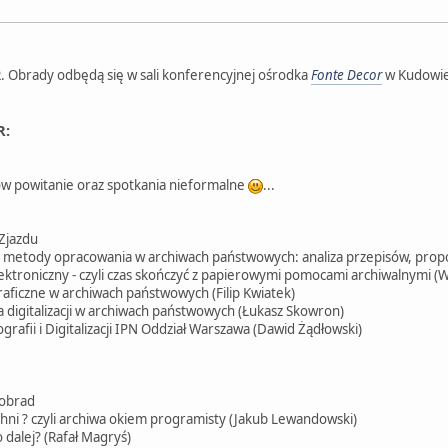
R. Obrady odbędą się w sali konferencyjnej ośrodka
Fonte Decor
w Kudowie 
R:
ów powitanie oraz spotkania nieformalne
...
Zjazdu
metody opracowania w archiwach państwowych: analiza przepisów, propo
ktroniczny - czyli czas skończyć z papierowymi pomocami archiwalnymi (
aficzne w archiwach państwowych (Filip Kwiatek)
 digitalizacji w archiwach państwowych (Łukasz Skowron)
grafii i Digitalizacji IPN Oddział Warszawa (Dawid Żądłowski)
 obrad
ni ? czyli archiwa okiem programisty (Jakub Lewandowski)
o dalej? (Rafał Magryś)