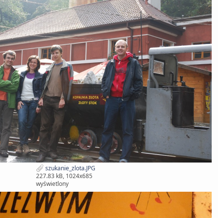
szukanie_zlota.JPG
227.83 kB, 1024x685
wyświetlony