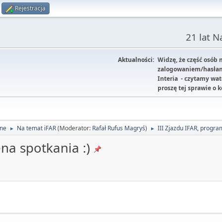
Rejestracja
21 lat 
Aktualności:
Widzę, że część osób
zalogowaniem/hasłam
Interia - czytamy wa
proszę tej sprawie o 
lne
Na temat iFAR
(Moderator:
Rafał Rufus Magryś
)
III Zjazdu IFAR, progra
►
►
na spotkania :)