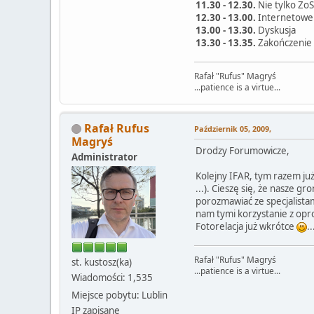
11.30 - 12.30.
Nie tylko Zo
12.30 - 13.00.
Internetowe 
13.00 - 13.30.
Dyskusja
13.30 - 13.35.
Zakończenie
Rafał "Rufus" Magryś
...patience is a virtue...
Rafał Rufus
Październik 05, 2009,
Magryś
Drodzy Forumowicze,
Administrator
Kolejny IFAR, tym razem już
...). Cieszę się, że nasze 
porozmawiać ze specjalista
nam tymi korzystanie z opro
Fotorelacja już wkrótce
..
Rafał "Rufus" Magryś
st. kustosz(ka)
...patience is a virtue...
Wiadomości: 1,535
Miejsce pobytu: Lublin
IP zapisane