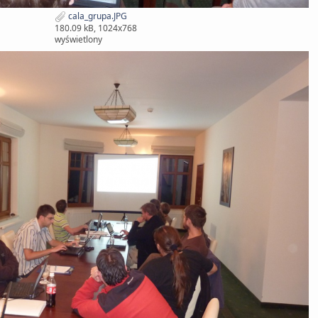
cala_grupa.JPG
180.09 kB, 1024x768
wyświetlony