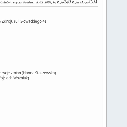
Ostatnia edycja
: Październik 05, 2009, by RafaĂĹĄĂÂ Rufus MagryĂĹĄĂÂ
Zdroju (ul. Słowackiego 4)
zycje zmian (Hanna Staszewska)
Wojciech Woźniak)