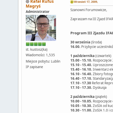
Rafał Rufus
Wrzesień 17, 2009,
Magryś
Szanowni Forumowicze,
Administrator
Zapraszam na III Zjazd IFA
Program III Zjazdu IFA
30 września
(środa)
16.00.
Przybycie uczestnik
st. kustosz(ka)
Wiadomości: 1,535
1 października
(czwartek)
15.00 - 15.10.
Rozpoczęcie 
Miejsce pobytu: Lublin
15.10 - 15.40.
Uproszczone 
IP zapisane
15.40 - 16.10.
Inwentarz ele
16.10 - 16.40.
Zbiory fotogr
16.40 - 17.10.
Standaryzacja
17.10 - 17.30
Referat Repro
17.10 - 17.30.
Dyskusja
2 października
(piątek)
10.00 - 10.05.
Rozpoczęcie
10.05 - 10.30.
ZoSIA od kuch
10.30 - 11.00.
ZoSIA 1.0 i c