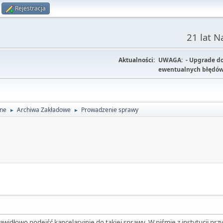
Rejestracja
21 lat 
Aktualności:
UWAGA: - Upgrade do w
ewentualnych błędów
lne
Archiwa Zakładowe
Prowadzenie sprawy
►
►
awidłowo podejść kancelaryjnie do takiej sprawy. W piśmie z instytucji przy