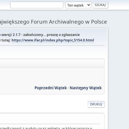
Największego Forum Archiwalnego w Polsce
ersji 2.1.7 - zakończony... proszę o zgłaszanie
 tutaj:
https://www.ifar.pl/index.php/topic,5154.0.html
Poprzedni Wątek
-
Następny Wątek
DRUKUJ
szedł raport z audytu oraz ankieta, w której proszą o