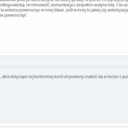
dlega wiedzą, terminowość, komunikacja z zespołem audytorów). I teraz k
ta ankieta powinna byc w innej klasie. Jeśli w innej to jakiej czy ankietyzac
zie powinno być
akta dotyczące tej konkretnej kontroli powinny znaleźć się w teczce z aud