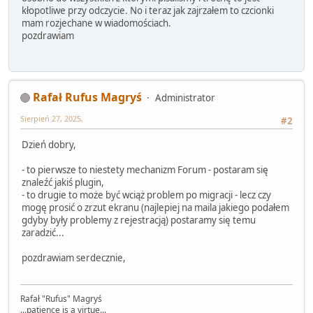
kłopotliwe przy odczycie. No i teraz jak zajrzałem to czcionki
mam rozjechane w wiadomościach.
pozdrawiam
Rafał Rufus Magryś
Administrator
Sierpień 27, 2025,
#2
Dzień dobry,
- to pierwsze to niestety mechanizm Forum - postaram się
znaleźć jakiś plugin,
- to drugie to może być wciąż problem po migracji - lecz czy
mogę prosić o zrzut ekranu (najlepiej na maila jakiego podałem
gdyby były problemy z rejestracją) postaramy się temu
zaradzić...
pozdrawiam serdecznie,
Rafał "Rufus" Magryś
...patience is a virtue...