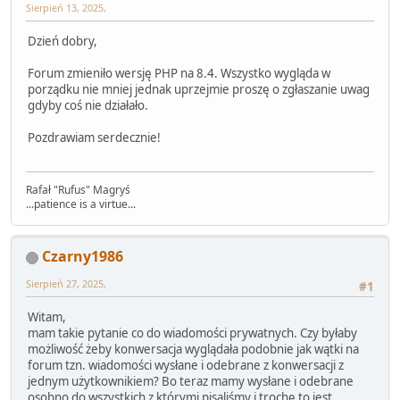
Sierpień 13, 2025,
Dzień dobry,
Forum zmieniło wersję PHP na 8.4. Wszystko wygląda w
porządku nie mniej jednak uprzejmie proszę o zgłaszanie uwag
gdyby coś nie działało.
Pozdrawiam serdecznie!
Rafał "Rufus" Magryś
...patience is a virtue...
Czarny1986
Sierpień 27, 2025,
#1
Witam,
mam takie pytanie co do wiadomości prywatnych. Czy byłaby
możliwość żeby konwersacja wyglądała podobnie jak wątki na
forum tzn. wiadomości wysłane i odebrane z konwersacji z
jednym użytkownikiem? Bo teraz mamy wysłane i odebrane
osobno do wszystkich z którymi pisaliśmy i trochę to jest