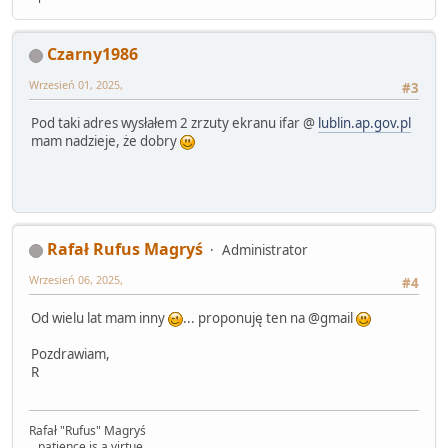
Czarny1986
Wrzesień 01, 2025,
#3
Pod taki adres wysłałem 2 zrzuty ekranu ifar @
lublin.ap.gov.pl
mam nadzieje, że dobry
Rafał Rufus Magryś
Administrator
Wrzesień 06, 2025,
#4
Od wielu lat mam inny
... proponuję ten na @gmail
Pozdrawiam,
R
Rafał "Rufus" Magryś
...patience is a virtue...