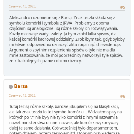
Czerwiec 13, 2025,
#5
Aleksandro rozumiecie się z Barsą. Znak teczki składa się z
symbolu komórki i symbolu z JRWA. Problemy z oboma
częściami są analogiczne i są różne szkoły ich rozwiązywania.
Każdy ma swoje wady i zalety. Ja bym zrobił kilka spisów, dla
każdej komórki kadrowej oddzielny. Zrobiłbym tak, gdyż byłoby
mi łatwiej odpowiednio oznaczyć akta i ogarnąć ich ewidencję.
Argument o zbytnim rozplenieniu spisów o tyle nie ma dla
mnie zastosowania, że moi poprzednicy natworzyli tyle spisów,
że kilka kolejnych już nie robi mi różnicy.
Barsa
Czerwiec 13, 2025,
#6
Tutaj też są różne szkoły, bardziej skupiłem się na klasyfikacji,
ale tak znak teczki to też symbol komórki... Widziałem spisy na
których po "/" nie były nie tylko komórki z innymi nazwami a
nawet ministerstwa o innej nazwie, ale komórki wykonywały
dalej te same działania. Coś wcześniej było departamentem,
potem działem, potem zespołem itd. Dobrym przykładem są