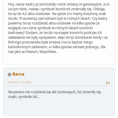
Hej, nasze kadry przechodziły rożne zmiany organizacyjne, a co
za tym idzie, nazwy i symbole komórek zmieniały się. Oddają
teraz do AZ akta osobowe. Na spisie z/o mamy kolumnę znak
teczki. Pracownicy zatrudniani byli w różnych latach. Czy kadry
powinny teraz rozdzielać akta osobowe na kilka spisów ze
względu na różne symbole w różnych latach komórki
kadrowej? Dodam, że teczki na etapie komórki podczas ich
zakładania nie były opisywane, więc teraz dociekanie kiedy i za
którego pracownika była zmiana i na co będzie mega
karkołomnym zadaniem, a i kilka spisów zamiast jednego, dla
nas jako archiwum, kłopotliwe..
Barsa
Czerwiec 12, 2025,
#1
Na pewno nie rozdziela się akt osobowych, bo zmieniły się
znaki, symbole itd...