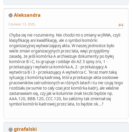
Aleksandra
Czerwiec 13, 2025,
#4
Chyba się nie rozumiemy. Nie chodzi mi o zmiany w JRWA, czyli
klasyfikację ani kwalifikację, ale o symbol komórki
organizacyjnej wytwarzającej akta. W naszej jednostce było
wiele zmian organizacyjnych przez lata, więc przyjęliśmy
zasadę, że jeśli komórka A archiwizuje dokumenty po byłej
komórce B i C, to grupuje i oddaje do AZ 3 spisy z/o, 1 -
przekazujący i wytwórca komórka A, 2 - przekazujący A
wytwórca B i 3 - przekazujący A wytwórca C. Teraz mam taką
sytuację z komórką kadrową, która przekazuje akta osobowe
pracowników zatrudnionych w różnych latach i tu nie czuję tego
rozdziału (w sumie to cały czas jest komórka kadr), ale właśnie
zastanawiam się, czy jak w kolumnie znak teczki będzie np.
AAA.120, BBB.120, CCC.120, bo załóżmy tak zmieniał się
symbol komórki kadrowej przez lata, to będzie ok...?
gtrafalski