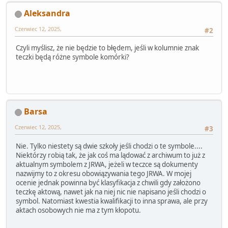
Aleksandra
Czerwiec 12, 2025,
#2
Czyli myślisz, że nie będzie to błędem, jeśli w kolumnie znak
teczki będą różne symbole komórki?
Barsa
Czerwiec 12, 2025,
#3
Nie. Tylko niestety są dwie szkoły jeśli chodzi o te symbole....
Niektórzy robią tak, że jak coś ma lądować z archiwum to już z
aktualnym symbolem z JRWA, jeżeli w teczce są dokumenty
nazwijmy to z okresu obowiązywania tego JRWA. W mojej
ocenie jednak powinna być klasyfikacja z chwili gdy założono
teczkę aktową, nawet jak na niej nic nie napisano jeśli chodzi o
symbol. Natomiast kwestia kwalifikacji to inna sprawa, ale przy
aktach osobowych nie ma z tym kłopotu.