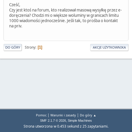
Cześć,
Czy jest ktoś na forum, kto realizował masową wysyłkę przez e-
doręczenia? Chodzi mi o większe woluminy w granicach limitu
1000 wiadomości jednocześnie. Jeśli tak, to prośba o kontakt
na priv.
Strony
1
DO GÓRY
AKCJE UŻYTKOWNIKA
|
|
Pomoc
Warunki i zasady
Do góry ▲
,
SMF 2.1.7 © 2026
Simple Machines
Strona utworzona w 0.453 sekund z 25 zapytaniami.