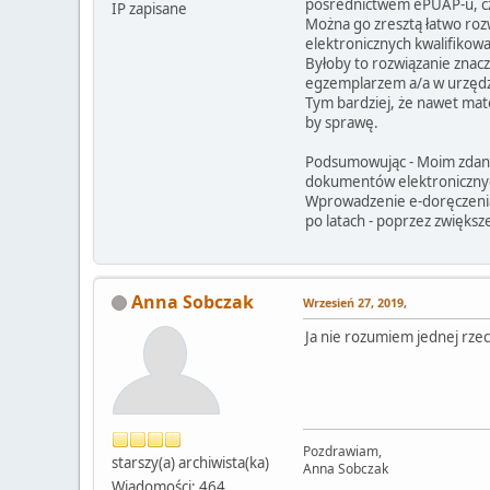
pośrednictwem ePUAP-u, cz
IP zapisane
Można go zresztą łatwo roz
elektronicznych kwalifikow
Byłoby to rozwiązanie znac
egzemplarzem a/a w urzędz
Tym bardziej, że nawet mat
by sprawę.
Podsumowując - Moim zdani
dokumentów elektronicznyc
Wprowadzenie e-doręczenia 
po latach - poprzez zwiększ
Anna Sobczak
Wrzesień 27, 2019,
Ja nie rozumiem jednej rzec
Pozdrawiam,
starszy(a) archiwista(ka)
Anna Sobczak
Wiadomości: 464