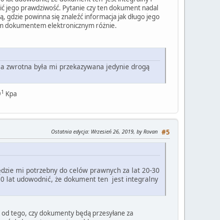
zić jego prawdziwość. Pytanie czy ten dokument nadal
ą, gdzie powinna się znaleźć informacja jak długo jego
 tym dokumentem elektronicznym różnie.
a zwrotna była mi przekazywana jedynie drogą
1
9
Kpa
Ostatnia edycja
: Wrzesień 26, 2019, by Rovan
#5
dzie mi potrzebny do celów prawnych za lat 20-30
0 lat udowodnić, że dokument ten jest integralny
e od tego, czy dokumenty będą przesyłane za