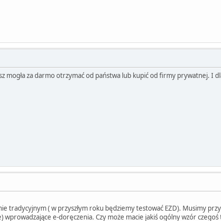
z mogła za darmo otrzymać od państwa lub kupić od firmy prywatnej. I dla 
mie tradycyjnym ( w przyszłym roku będziemy testować EZD). Musimy prz
) wprowadzające e-doręczenia. Czy może macie jakiś ogólny wzór czegoś t