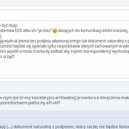
 być duży:
ystemów EZD albo ich "protez"
służących do komunikacji elektronicznej, 
j
ją wydruk pisma bez podpisu własnoręcznego lub dokument naturalny z p
zności będzie się opierało tylko na podstawie danych zachowanych w admin
ten aspekt a może trzeba by zadbać aby rejestr korespondencji wychodzą
z urząd?
w czym (od strony kancelaryjno-archiwalnej) procedura e-doręczenia miała
 pośrednictwem platformy ePUAP?
ją (...) dokument naturalny z podpisem, który raczej nie będzie kon