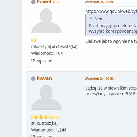
Paweł z ...
Wrzesień 24, 2019,
https://www.gov.pl/web/cyf
Cytat
Rząd przyjął projekt us
wysyłać korespondencję 
Ciekawe jak to wpłynie na 
młodszy(a) archiwista(ka)
Wiadomości: 164
IP zapisane
Rovan
Wrzesień 24, 2019,
Sądzę, że w niewielkim sto
przesyłanych przez ePUAP.
st. kustosz(ka)
Wiadomości: 1,246
IP zapisane