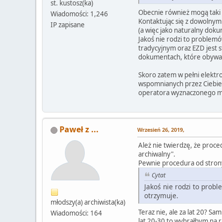
st. kustosz(ka)
Obecnie również mogą tak
Wiadomości: 1,246
Kontaktując się z dowolny
IP zapisane
(a więc jako naturalny doku
Jakoś nie rodzi to problem
tradycyjnym oraz EZD jest s
dokumentach, które obywat
Skoro zatem w pełni elektr
wspomnianych przez Ciebie
operatora wyznaczonego mi
Paweł z ...
Wrzesień 26, 2019,
Ależ nie twierdzę, że proc
archiwalny".
Pewnie procedura od strony
Cytat
Jakoś nie rodzi to prob
otrzymuje.
młodszy(a) archiwista(ka)
Teraz nie, ale za lat 20? S
Wiadomości: 164
lat 20-30 to wybrałbym na r