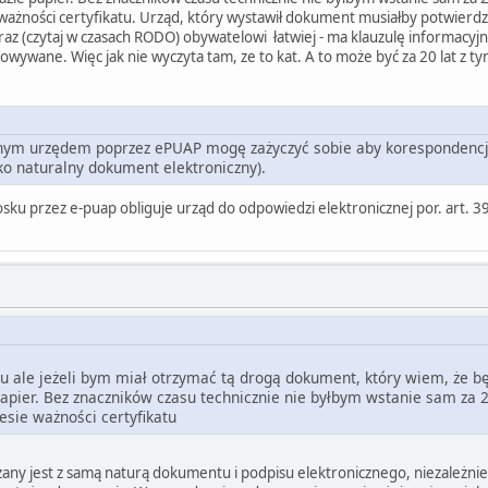
 ważności certyfikatu. Urząd, który wystawił dokument musiałby potwierd
teraz (czytaj w czasach RODO) obywatelowi łatwiej - ma klauzulę informacyjn
ywane. Więc jak nie wyczyta tam, ze to kat. A to może być za 20 lat z
lnym urzędem poprzez ePUAP mogę zażyczyć sobie aby korespondencj
ako naturalny dokument elektroniczny).
osku przez e-puap obliguje urząd do odpowiedzi elektronicznej por. art. 3
 ale jeżeli bym miał otrzymać tą drogą dokument, który wiem, że bę
apier. Bez znaczników czasu technicznie nie byłbym wstanie sam za 2
esie ważności certyfikatu
zany jest z samą naturą dokumentu i podpisu elektronicznego, niezależni