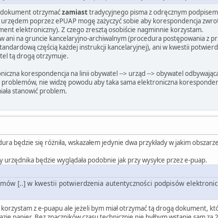
i dokument otrzymać
zamiast
tradycyjnego pisma z odręcznym podpisem
m urzędem poprzez ePUAP mogę zażyczyć sobie aby korespondencja zwro
ment elektroniczny). Z czego zresztą osobiście nagminnie korzystam.
ów ani na gruncie kancelaryjno-archiwalnym (procedura postępowania z 
tandardową częścią każdej instrukcji kancelaryjnej), ani w kwestii potwie
el tą drogą otrzymuje.
oniczna korespondencja na linii obywatel --> urząd --> obywatel odbywają
 problemów, nie widzę powodu aby taka sama elektroniczna koresponden
ała stanowić problem.
edura będzie się różniła, wskazałem jedynie dwa przykłady w jakim obszar
 urzędnika będzie wyglądała podobnie jak przy wysyłce przez e-puap.
lemów [..] w kwestii potwierdzenia autentyczności podpisów elektron
am korzystam z e-puapu ale jeżeli bym miał otrzymać tą drogą dokument, 
azie papier. Bez znaczników czasu technicznie nie byłbym wstanie sam za 