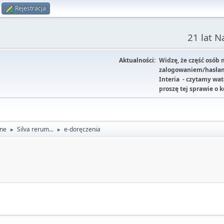
Rejestracja
21 lat 
Aktualności:
Widzę, że część osób
zalogowaniem/hasłam
Interia - czytamy wa
proszę tej sprawie o 
lne
Silva rerum...
e-doręczenia
►
►