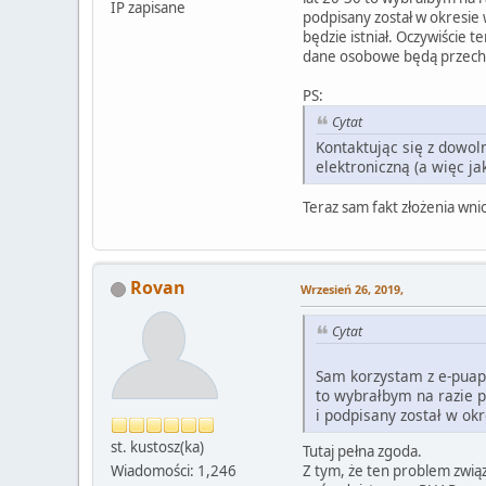
IP zapisane
podpisany został w okresie
będzie istniał. Oczywiście 
dane osobowe będą przechow
PS:
Cytat
Kontaktując się z dowo
elektroniczną (a więc j
Teraz sam fakt złożenia wni
Rovan
Wrzesień 26, 2019,
Cytat
Sam korzystam z e-puapu
to wybrałbym na razie p
i podpisany został w okr
st. kustosz(ka)
Tutaj pełna zgoda.
Z tym, że ten problem zwią
Wiadomości: 1,246