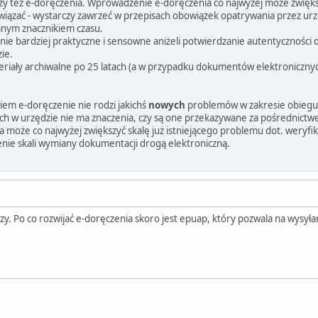
y też e-doręczenia. Wprowadzenie e-doręczenia co najwyżej może zwięk
wiązać - wystarczy zawrzeć w przepisach obowiązek opatrywania przez u
anym znacznikiem czasu.
znie bardziej praktyczne i sensowne aniżeli potwierdzanie autentycznoś
ie.
eriały archiwalne po 25 latach (a w przypadku dokumentów elektronicznyc
em e-doręczenie nie rodzi jakichś
nowych
problemów w zakresie obiegu
h w urzędzie nie ma znaczenia, czy są one przekazywane za pośrednictw
może co najwyżej zwiększyć skalę już istniejącego problemu dot. weryfik
enie skali wymiany dokumentacji drogą elektroniczną.
zy. Po co rozwijać e-doręczenia skoro jest epuap, który pozwala na wysył