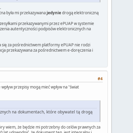
.
tna była mi przekazywana
jedynie
drogą elektroniczną
przesyłkami przekazywanymi przez ePUAP w systemie
rdzenia autentyczności podpisów elektronicznych na
ca się za pośrednictwem platformy ePUAP nie rodzi
cja przekazywana za pośrednictwem e-doręczenia i
#4
ze wpływ przepisy mogą mieć wpływ na "świat
icznych na dokumentach, które obywatel tą drogą
który wiem, że będzie mi potrzebny do celów prawnych za
20 lat udowodnić, że dokument ten jest integralny i