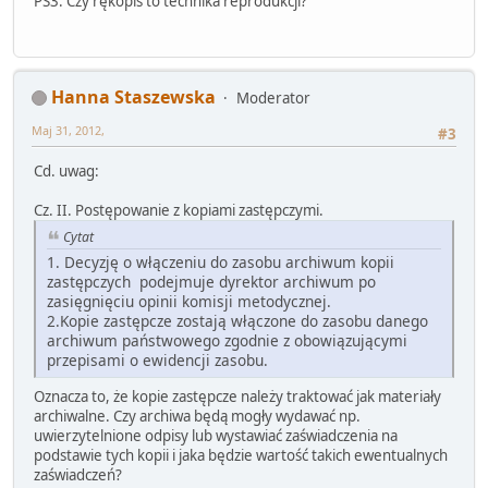
PS3. Czy rękopis to technika reprodukcji?
Hanna Staszewska
Moderator
Maj 31, 2012,
#3
Cd. uwag:
Cz. II. Postępowanie z kopiami zastępczymi.
Cytat
1. Decyzję o włączeniu do zasobu archiwum kopii
zastępczych podejmuje dyrektor archiwum po
zasięgnięciu opinii komisji metodycznej.
2.Kopie zastępcze zostają włączone do zasobu danego
archiwum państwowego zgodnie z obowiązującymi
przepisami o ewidencji zasobu.
Oznacza to, że kopie zastępcze należy traktować jak materiały
archiwalne. Czy archiwa będą mogły wydawać np.
uwierzytelnione odpisy lub wystawiać zaświadczenia na
podstawie tych kopii i jaka będzie wartość takich ewentualnych
zaświadczeń?