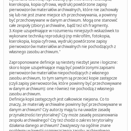
kserokopia, kopia cyfrowa, wydruk) powtórzone zapisy
pierwowzorów materiałów archiwalnych, które nie zachowały
się lub nie jest znane miejsce ich przechowywania, a powinny
być przechowywane w danym archiwum. Mogą one stanowić
całe zespoły (zbiory) archiwalne, bądź też ich fragmenty.
3.Kopie uzupełniające w rozumieniu niniejszych wskazówek to
wykonane techniką reprodukcji (np mikrofilm, fotokopia,
kserokopia, kopia cyfrowa, wydruk) powtórzone zapisy
pierwowzorów materiałów archiwalnych nie pochodzących z
własnego zasobu archiwum."
Zaproponowane definicje są niestety niezbyt jasne i logiczne:
skoro kopie uzupełniające mają być powtórzonymi zapisami
pierwowzorów materiałów niepochodzących z własnego
zasobu archiwum, to tym samym są przecież kopie zastępcze
(czyli zapisy pierwowzorów, które powinny być przechowywane
w danym archiwum): one również nie pochodzą z własnego
zasobu archiwum.
Definicja kopii zastępczych jest całkowicie niejasna. Co to
znaczy, że materiały archiwalne powinny być przechowywane w
danym archiwum? Czy autorzy mają tu na uwadze zasadę
przynależności terytorialnej? Czy może zasadę poszanowania
zespołu archiwalnego? Czy też chodzi o zakres terytorialny
działania danego archiwum? Zważywszy na ogólnie znane
problemy w kwestii rozmieszczenia zasobu archiwalnego