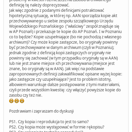
definicję tę należy doprecyzować.
Jak więc zgodnie z podanymi definicjami potraktować
hipotetyczną sytuację, w której np. AAN sporządza kopie akt
przechowywanego u siebie zespołu szczątkowego Urzędu
Wojewódzkiego Poznańskiego ("właściwy" zespół znajduje się
w AP Poznań) i przekazuje te kopie do AP Poznań. I w Poznaniu
co to będzie? Kopie uzupełniające (bo nie pochodzą z własnego
archiwum)? Czy może kopie zastępcze, bo oryginały powinny
być przechowywane w danym archiwum (czyli w Poznaniu);
jednak zgodnie z definicją kopii zastępczych oryginały nie
powinny się zachować (w tym przypadku oryginały są w AAN)
lub nie jest znane miejsce ich przechowywania (miejsce jest
znane, bo oryginały są w AAN). Jak więc na podstawie
zaproponowanych definicji zakwalifikować opisane wyżej kopie:
jako zastępcze czy uzupełniające? Jest to problem istotny,
albowiem warunkuje dalsze postępowanie z tymi materiałami,
czyli przede wszystkim kwestię: czy włączyć powyższe kopie do
zasobu czy też nie.
Pozdrawiam i zapraszam do dyskusji
PS1. Czy kopia i reprodukcja to jest to samo?
PS2. Czy kopia może występować w formie rękopisu?