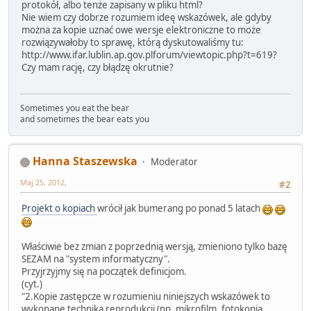
protokół, albo tenże zapisany w pliku html?
Nie wiem czy dobrze rozumiem ideę wskazówek, ale gdyby
można za kopie uznać owe wersje elektroniczne to może
rozwiązywałoby to sprawę, którą dyskutowaliśmy tu:
http://www.ifar.lublin.ap.gov.plforum/viewtopic.php?t=619?
Czy mam rację, czy błądzę okrutnie?
Sometimes you eat the bear
and sometimes the bear eats you
Hanna Staszewska
Moderator
Maj 25, 2012,
#2
Projekt o kopiach
wrócił jak bumerang po ponad 5 latach
Właściwie bez zmian z poprzednią wersją, zmieniono tylko bazę
SEZAM na "system informatyczny".
Przyjrzyjmy się na początek definicjom.
(cyt.)
"2.Kopie zastępcze w rozumieniu niniejszych wskazówek to
wykonane techniką reprodukcji (np. mikrofilm, fotokopia,