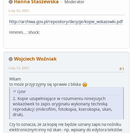
Hanna Staszewska
Moderator
Luty 02, 2007,
http://archiwa.gov.pl/repository/decyzje/kopie_wskazowki.pdf
Hmmm... :shock:
Wojciech Woźniak
Luty 13, 2007,
#1
Witam
to może przyjrzyjmy się sprawie z bliska
Cytat
2. Kopie uzupełniające w rozumieniu niniejszych
wskazówek to zapis oryginału wykonany techniką
reprodukcji (mikrofilm, fotokopia, kserokopia, skan,
druk).
Czy to oznacza, że za kopię nie będzie uznany zapis na nośniku
elektronicznym inny niż skan - np. wpisany do edytora tekstów