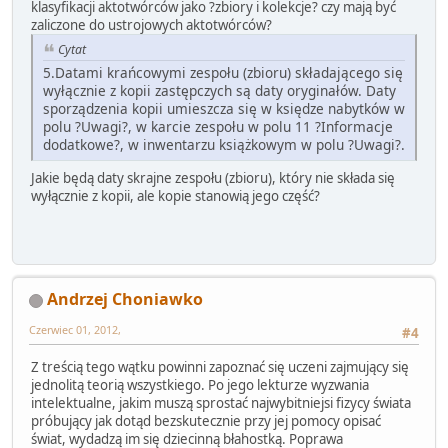
klasyfikacji aktotwórców jako ?zbiory i kolekcje? czy mają być
zaliczone do ustrojowych aktotwórców?
Cytat
5.Datami krańcowymi zespołu (zbioru) składającego się
wyłącznie z kopii zastępczych są daty oryginałów. Daty
sporządzenia kopii umieszcza się w księdze nabytków w
polu ?Uwagi?, w karcie zespołu w polu 11 ?Informacje
dodatkowe?, w inwentarzu książkowym w polu ?Uwagi?.
Jakie będą daty skrajne zespołu (zbioru), który nie składa się
wyłącznie z kopii, ale kopie stanowią jego część?
Andrzej Choniawko
Czerwiec 01, 2012,
#4
Z treścią tego wątku powinni zapoznać się uczeni zajmujący się
jednolitą teorią wszystkiego. Po jego lekturze wyzwania
intelektualne, jakim muszą sprostać najwybitniejsi fizycy świata
próbujący jak dotąd bezskutecznie przy jej pomocy opisać
świat, wydadzą im się dziecinną błahostką. Poprawa