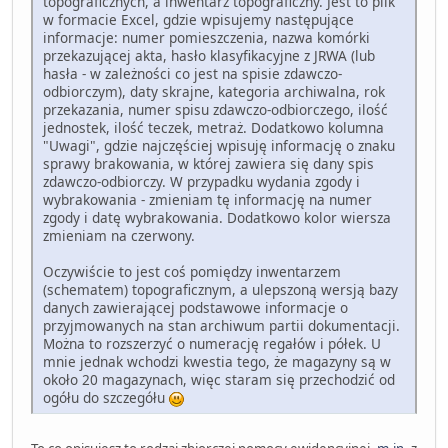
topograficznych, a inwentarz topograficzny. Jest to plik
w formacie Excel, gdzie wpisujemy następujące
informacje: numer pomieszczenia, nazwa komórki
przekazującej akta, hasło klasyfikacyjne z JRWA (lub
hasła - w zależności co jest na spisie zdawczo-
odbiorczym), daty skrajne, kategoria archiwalna, rok
przekazania, numer spisu zdawczo-odbiorczego, ilość
jednostek, ilość teczek, metraż. Dodatkowo kolumna
"Uwagi", gdzie najczęściej wpisuję informację o znaku
sprawy brakowania, w której zawiera się dany spis
zdawczo-odbiorczy. W przypadku wydania zgody i
wybrakowania - zmieniam tę informację na numer
zgody i datę wybrakowania. Dodatkowo kolor wiersza
zmieniam na czerwony.
Oczywiście to jest coś pomiędzy inwentarzem
(schematem) topograficznym, a ulepszoną wersją bazy
danych zawierającej podstawowe informacje o
przyjmowanych na stan archiwum partii dokumentacji.
Można to rozszerzyć o numerację regałów i półek. U
mnie jednak wchodzi kwestia tego, że magazyny są w
około 20 magazynach, więc staram się przechodzić od
ogółu do szczegółu