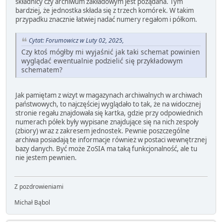
składnicy czy archiwum zakładowym jest pożądana. Tym
bardziej, że jednostka składa się z trzech komórek. W takim
przypadku znacznie łatwiej nadać numery regałom i półkom.
Cytat: Forumowicz w Luty 02, 2025,
Czy ktoś mógłby mi wyjaśnić jak taki schemat powinien
wyglądać ewentualnie podzielić się przykładowym
schematem?
Jak pamiętam z wizyt w magazynach archiwalnych w archiwach
państwowych, to najczęściej wyglądało to tak, że na widocznej
stronie regału znajdowała się kartka, gdzie przy odpowiednich
numerach półek były wypisane znajdujące się na nich zespoły
(zbiory) wraz z zakresem jednostek. Pewnie poszczególne
archiwa posiadają te informacje również w postaci wewnętrznej
bazy danych. Być może ZoSIA ma taką funkcjonalność, ale tu
nie jestem pewnien.
Z pozdrowieniami
Michał Bąbol