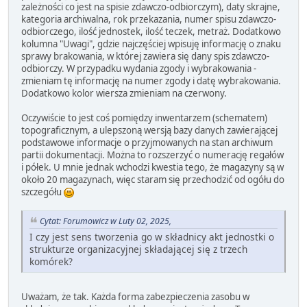
zależności co jest na spisie zdawczo-odbiorczym), daty skrajne,
kategoria archiwalna, rok przekazania, numer spisu zdawczo-
odbiorczego, ilość jednostek, ilość teczek, metraż. Dodatkowo
kolumna "Uwagi", gdzie najczęściej wpisuję informację o znaku
sprawy brakowania, w której zawiera się dany spis zdawczo-
odbiorczy. W przypadku wydania zgody i wybrakowania -
zmieniam tę informację na numer zgody i datę wybrakowania.
Dodatkowo kolor wiersza zmieniam na czerwony.
Oczywiście to jest coś pomiędzy inwentarzem (schematem)
topograficznym, a ulepszoną wersją bazy danych zawierającej
podstawowe informacje o przyjmowanych na stan archiwum
partii dokumentacji. Można to rozszerzyć o numerację regałów
i półek. U mnie jednak wchodzi kwestia tego, że magazyny są w
około 20 magazynach, więc staram się przechodzić od ogółu do
szczegółu
Cytat: Forumowicz w Luty 02, 2025,
I czy jest sens tworzenia go w składnicy akt jednostki o
strukturze organizacyjnej składającej się z trzech
komórek?
Uważam, że tak. Każda forma zabezpieczenia zasobu w