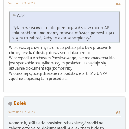
Wrzesień 03, 2023,
#4
Cytat
Pytam właściwie, dlatego że pojawił się w moim AP
taki problem i nie mamy prawdę mówiąc pomysłu, jak
się za to zabrać, żeby te akta zabezpieczyć
W pierwszej chwili myślałem, że pytasz jako były pracownik
chcący uzyskać dostęp do własnej dokumentacji.
W przypadku Archiwum Państwowego, nie ma znaczenia kto
jest spadkobiercą, tylko w czyim posiadaniu znajduje się
aktualnie dokumentacja (komornik).
W opisanej sytuacji działacie na podstawie art. 51z UNZA,
zgodnie z opisaną tam procedurą.
Bolek
Wrzesień 07, 2023,
#5
Komornik, jeśli siedzi powinien zabezpieczyć środki na
zabezpieczenie tej dokumentacji. Ale jak znam życie to