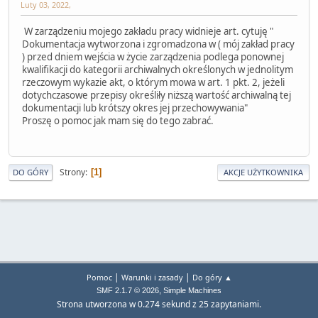
Luty 03, 2022,
W zarządzeniu mojego zakładu pracy widnieje art. cytuję "
Dokumentacja wytworzona i zgromadzona w ( mój zakład pracy
) przed dniem wejścia w życie zarządzenia podlega ponownej
kwalifikacji do kategorii archiwalnych określonych w jednolitym
rzeczowym wykazie akt, o którym mowa w art. 1 pkt. 2, jeżeli
dotychczasowe przepisy określiły niższą wartość archiwalną tej
dokumentacji lub krótszy okres jej przechowywania"
Proszę o pomoc jak mam się do tego zabrać.
Strony
1
DO GÓRY
AKCJE UŻYTKOWNIKA
|
|
Pomoc
Warunki i zasady
Do góry ▲
,
SMF 2.1.7 © 2026
Simple Machines
Strona utworzona w 0.274 sekund z 25 zapytaniami.