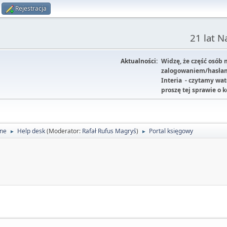
Rejestracja
21 lat 
Aktualności:
Widzę, że część osób
zalogowaniem/hasłam
Interia - czytamy wa
proszę tej sprawie o 
lne
Help desk
(Moderator:
Rafał Rufus Magryś
)
Portal księgowy
►
►