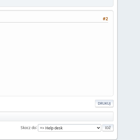
#2
DRUKUJ
Skocz do