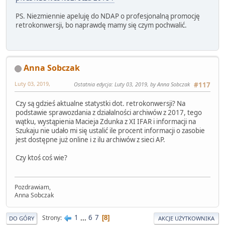
PS. Niezmiennie apeluję do NDAP o profesjonalną promocję
retrokonwersji, bo naprawdę mamy się czym pochwalić.
Anna Sobczak
Luty 03, 2019,
Ostatnia edycja
: Luty 03, 2019, by Anna Sobczak
#117
Czy są gdzieś aktualne statystki dot. retrokonwersji? Na
podstawie sprawozdania z działalności archiwów z 2017, tego
wątku, wystąpienia Macieja Zdunka z XI IFAR i informacji na
Szukaju nie udało mi się ustalić ile procent informacji o zasobie
jest dostępne już online i z ilu archiwów z sieci AP.
Czy ktoś coś wie?
Pozdrawiam,
Anna Sobczak
1
...
6
7
Strony
8
DO GÓRY
AKCJE UŻYTKOWNIKA