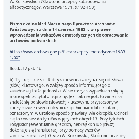
W. Borkowskiej (?Skrócone przepisy katalogowania
alfabetycznego?, Warszawa 1971, s.192-198)
Pismo okólne Nr 1 Naczelnego Dyrektora Archiwów
Państwowych z dnia 14 czerwca 1983 r. w sprawie
wprowadzenia wskazówek metodycznych do opracowania
archiwów podworskich
https://www.archiwa.gov.pl/files/przepisy_metodyczne/1983_
1.pdf
Rozdz. IV pkt. 4b:
b) T y t u ł, t r e ś ć. Rubryka powinna zaczynać się od słowa
(słów) kluczowego, w zwięzły sposób informującego o
zasadniczej treści jednostki. W niektórych wypadkach rolę tę
może spełniać tytuł oryginalny. Jeśli tak nie jest, to winien on
znaleźć się po słowie (słowach) kluczowym, przytoczony w
cudzysłowie z ewentualnymi uzupełnieniami lub skrótami,
oznaczonymi w ustalony sposób (nawiasy, wielokropki). Odnosi
się to również do tytułów w językach obcych13. Przy tytułach
rosyjskich (ewentualnie greckich, hebrajskich lub jidysz)
dokonuje się transliteracji przy pomocy wzorów
zamieszczonych w J. Grycz i W. Borkowska, Skrócone przepisy