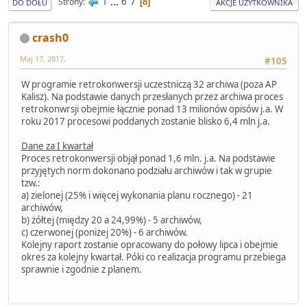
1
...
6
7
Strony
8
DO DOŁU
AKCJE UŻYTKOWNIKA
crash0
Maj 17, 2017,
#105
W programie retrokonwersji uczestniczą 32 archiwa (poza AP
Kalisz). Na podstawie danych przesłanych przez archiwa proces
retrokonwrsji obejmie łącznie ponad 13 milionów opisów j.a. W
roku 2017 procesowi poddanych zostanie blisko 6,4 mln j.a.
Dane za I kwartał
Proces retrokonwersji objął ponad 1,6 mln. j.a. Na podstawie
przyjętych norm dokonano podziału archiwów i tak w grupie
tzw.:
a) zielonej (25% i więcej wykonania planu rocznego) - 21
archiwów,
b) żółtej (między 20 a 24,99%) - 5 archiwów,
c) czerwonej (poniżej 20%) - 6 archiwów.
Kolejny raport zostanie opracowany do połowy lipca i obejmie
okres za kolejny kwartał. Póki co realizacja programu przebiega
sprawnie i zgodnie z planem.