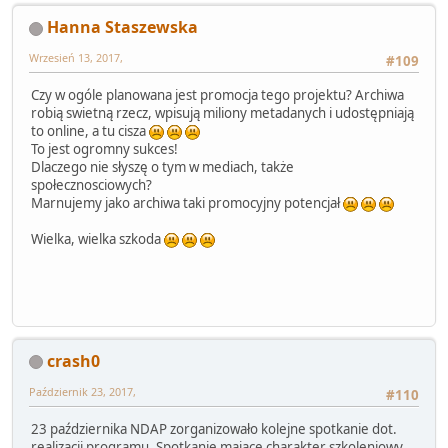
Hanna Staszewska
Wrzesień 13, 2017,
#109
Czy w ogóle planowana jest promocja tego projektu? Archiwa
robią swietną rzecz, wpisują miliony metadanych i udostępniają
to online, a tu cisza
To jest ogromny sukces!
Dlaczego nie słyszę o tym w mediach, także
społecznosciowych?
Marnujemy jako archiwa taki promocyjny potencjał
Wielka, wielka szkoda
crash0
Październik 23, 2017,
#110
23 października NDAP zorganizowało kolejne spotkanie dot.
realizacji programu. Spotkanie mające charakter szkoleniowy