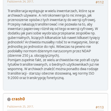
Październik 24, 2017,
#112
Transliteracja występuje w wielu inwentarzach, które są w
archiwach używane. A retrokonwersja to nic innego, jak
przenoszenie opisów z tych inwentarzy do wersji cyfrowej.
Przepisy nakazują transliterować i nie pozwala na to, aby
inwentarz papierowy różnił się od tego w wersji cyfrowej. W
dodatku jak pani sobie wyobraża przepisanie zespołów np.
gubernialnych, liczących kilkanaście lub nawet kilkaset tysięcy
jednostek? Archiwista musiałby robić to w magazynie, biorąc
jednostkę po jednostce do ręki. Wówczas na pewno nie
podołałby normom dziennym narzuconym przez NDAP
(dziennie 250 j.a. obcojęzycznych).
Pomijam zupełnie fakt, ze wielu archiwistów nie potrafi czyta
tytułów transliterowanych, o biednych użytkownikach już nie
wspomnę. W archiwach znaleźć można ponadto dwa rodzaje
transliteracji - starszą i obecnie stosowaną, wg normy ISO
9:2000 oraz transkrypcję fonetyczną.
crash0
Październik 25, 2017,
#113