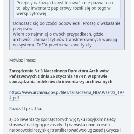
Przepisy nakazują transliterować i nie pozwala na
to, aby inwentarz papierowy różnił się od tego w
wersji cyfrowej.
Odnosząc się do części odpowiedzi. Proszę o wskazanie
przepisów.
Wiem co najmniej o dwóch przypadkach, gdzie
archiwiści zamiast tytułów transliterowanych wpisują
do systemu ZoSIA przetłumaczone tytuły.
Mówisz i masz:
Zarządzenie Nr 3 Naczelnego Dyrektora Archiwów
Państwowych z dnia 26 stycznia 1974 r. w sprawie
sporządzania indeksów do inwentarzy archiwalnych
https://www.archiwa.gov.pl/files/zarzadzenia_NDAP/zarz3_197
4.pdf
Rozdz. II pkt. 15a:
a) Do inwentarzy sporządzonych w języku rosyjskim należy
stosować następujące zasady: 1) nazwiska i imiona osób
narodowości rosyjskiej transliterować według zasad J.Grycza i