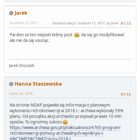
Jarek
Grudzień 13, 2017,
Ostatnia edycja
: Grudzień 13, 2017, by Jarek
#115
Pardon za ten niepotrzebny post
, da się go modyfikować
ale nie da się usunąc.
Jarek Orszulak
Hanna Staszewska
Lipiec 26, 2018,
#116
Na stronie NDAP pojawiła się informacja o planowym
wykonaniu retrokonwersji w 2018 r.: archiwa wykonały 59%
planu. Od początku akcji archiwiści przepisali prawie 10 mln
opisów. To ogromny sukces
https://www.archiwa.gov.pl/pl/aktualnosci/4765-program-
retrokonwersji-pomocy-archiwalnych-wyniki-po-i-
p%C3%B3%C5%82roczu-2018-r