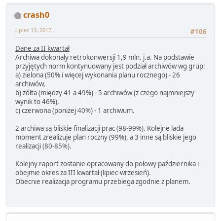
crash0
Lipiec 13, 2017,
#106
Dane za II kwartał
Archiwa dokonały retrokonwersji 1,9 mln. j.a. Na podstawie
przyjętych norm kontynuowany jest podział archiwów wg grup:
a) zielona (50% i więcej wykonania planu rocznego) - 26
archiwów,
b) żółta (między 41 a 49%) - 5 archiwów (z czego najmniejszy
wynik to 46%),
c) czerwona (poniżej 40%) - 1 archiwum.
2 archiwa są bliskie finalizacji prac (98-99%). Kolejne lada
moment zrealizuje plan roczny (99%), a 3 inne są bliskie jego
realizacji (80-85%).
Kolejny raport zostanie opracowany do połowy października i
obejmie okres za III kwartał (lipiec-wrzesień).
Obecnie realizacja programu przebiega zgodnie z planem.