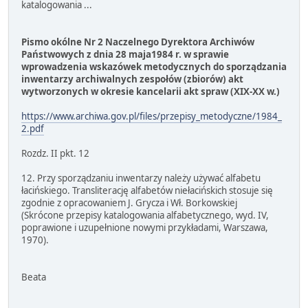
katalogowania ...
Pismo okólne Nr 2 Naczelnego Dyrektora Archiwów
Państwowych z dnia 28 maja1984 r. w sprawie
wprowadzenia wskazówek metodycznych do sporządzania
inwentarzy archiwalnych zespołów (zbiorów) akt
wytworzonych w okresie kancelarii akt spraw (XIX-XX w.)
https://www.archiwa.gov.pl/files/przepisy_metodyczne/1984_
2.pdf
Rozdz. II pkt. 12
12. Przy sporządzaniu inwentarzy należy używać alfabetu
łacińskiego. Transliterację alfabetów niełacińskich stosuje się
zgodnie z opracowaniem J. Grycza i Wł. Borkowskiej
(Skrócone przepisy katalogowania alfabetycznego, wyd. IV,
poprawione i uzupełnione nowymi przykładami, Warszawa,
1970).
Beata