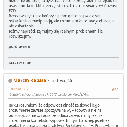
niego nie odnosił), ta dyskusja i to co przeczytałem na fejsbuku,
uświadomiła mi klika rzeczy istotnych dla opisywania właściwości
EZD.
Rzeczowa dyskusja kończy się tam gdzie pojawiają się
oskarżenia o manipulację, ale rozumiem że to Twoja obawa, a
nie oskarżenie.
Idźmy naprzód, zajmujmy się realnymi problemami i je
rozwiązujmy.
pozdrawiam
Jarek Orszulak
Marcin Kapała
archiwa_2.5
Listopad 17, 2017,
#68
Ostatnia edycja
: Listopad 17, 2017, by Marcin KapaĂĹĄĂÂa
Jarku rozumiem, że odpowiedzialność za słowo i jego
zrozumienie zawsze spoczywa na wykładowcy a nie na
odbiorcy, co nie oznacza, że odbiorca zwolniony jest ze
zrozumienia kontekstu wypowiedzi, tym bardziej, jeżeli jest
osobą tak doświadczoną jak Ewa Perłakowska i Ty. Przeczytałem