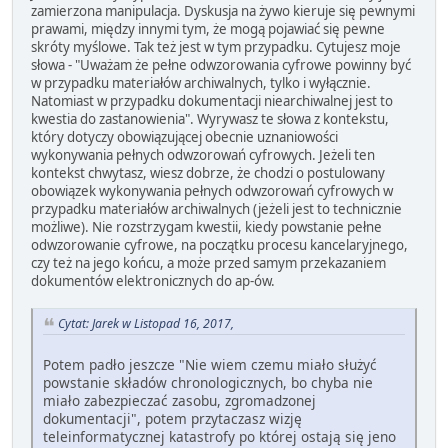
zamierzona manipulacja. Dyskusja na żywo kieruje się pewnymi
prawami, między innymi tym, że mogą pojawiać się pewne
skróty myślowe. Tak też jest w tym przypadku. Cytujesz moje
słowa - "Uważam że pełne odwzorowania cyfrowe powinny być
w przypadku materiałów archiwalnych, tylko i wyłącznie.
Natomiast w przypadku dokumentacji niearchiwalnej jest to
kwestia do zastanowienia". Wyrywasz te słowa z kontekstu,
który dotyczy obowiązującej obecnie uznaniowości
wykonywania pełnych odwzorowań cyfrowych. Jeżeli ten
kontekst chwytasz, wiesz dobrze, że chodzi o postulowany
obowiązek wykonywania pełnych odwzorowań cyfrowych w
przypadku materiałów archiwalnych (jeżeli jest to technicznie
możliwe). Nie rozstrzygam kwestii, kiedy powstanie pełne
odwzorowanie cyfrowe, na początku procesu kancelaryjnego,
czy też na jego końcu, a może przed samym przekazaniem
dokumentów elektronicznych do ap-ów.
Cytat: Jarek w Listopad 16, 2017,
Potem padło jeszcze "Nie wiem czemu miało służyć
powstanie składów chronologicznych, bo chyba nie
miało zabezpieczać zasobu, zgromadzonej
dokumentacji", potem przytaczasz wizję
teleinformatycznej katastrofy po której ostają się jeno