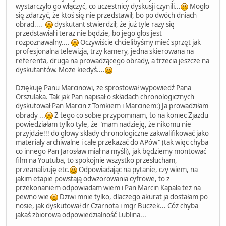
wystarczyło go włączyć, co uczestnicy dyskusji czynili...
Mogło
się zdarzyć, że ktoś się nie przedstawił, bo po dwóch dniach
obrad....
dyskutant stwierdził, że już tyle razy się
przedstawiał i teraz nie będzie, bo jego głos jest
rozpoznawalny....
Oczywiście chcielibyśmy mieć sprzęt jak
profesjonalna telewizja, trzy kamery, jedna skierowana na
referenta, druga na prowadzącego obrady, a trzecia jeszcze na
dyskutantów. Może kiedyś....
Dziękuję Panu Marcinowi, że sprostował wypowiedź Pana
Orszulaka. Tak jak Pan napisał o składach chronologicznych
dyskutował Pan Marcin z Tomkiem i Marcinem:) Ja prowadziłam
obrady ...
Z tego co sobie przypominam, to na koniec Zjazdu
powiedziałam tylko tyle, że "mam nadzieję, że nikomu nie
przyjdzie!!! do głowy składy chronologiczne zakwalifikować jako
materiały archiwalne i całe przekazać do APów" (tak więc chyba
co innego Pan Jarosław miał na myśli), jak będziemy montować
film na Youtuba, to spokojnie wszystko przesłucham,
przeanalizuję etc.
Odpowiadając na pytanie, czy wiem, na
jakim etapie powstają odwzorowania cyfrowe, to z
przekonaniem odpowiadam wiem i Pan Marcin Kapała też na
pewno wie
Dziwi mnie tylko, dlaczego akurat ja dostałam po
nosie, jak dyskutował dr Czarnota i mgr Buczek... Cóż chyba
jakaś zbiorowa odpowiedzialność Lublina...