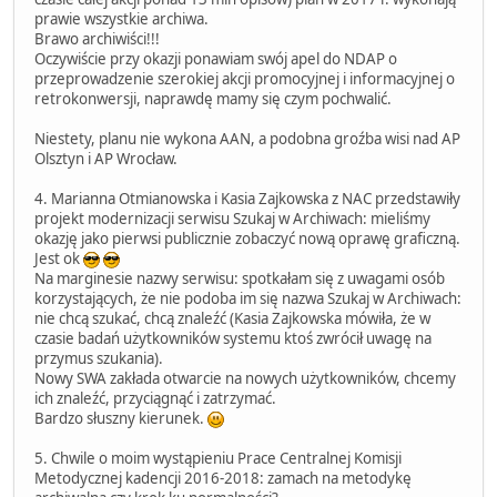
prawie wszystkie archiwa.
Brawo archiwiści!!!
Oczywiście przy okazji ponawiam swój apel do NDAP o
przeprowadzenie szerokiej akcji promocyjnej i informacyjnej o
retrokonwersji, naprawdę mamy się czym pochwalić.
Niestety, planu nie wykona AAN, a podobna groźba wisi nad AP
Olsztyn i AP Wrocław.
4. Marianna Otmianowska i Kasia Zajkowska z NAC przedstawiły
projekt modernizacji serwisu Szukaj w Archiwach: mieliśmy
okazję jako pierwsi publicznie zobaczyć nową oprawę graficzną.
Jest ok
Na marginesie nazwy serwisu: spotkałam się z uwagami osób
korzystających, że nie podoba im się nazwa Szukaj w Archiwach:
nie chcą szukać, chcą znaleźć (Kasia Zajkowska mówiła, że w
czasie badań użytkowników systemu ktoś zwrócił uwagę na
przymus szukania).
Nowy SWA zakłada otwarcie na nowych użytkowników, chcemy
ich znaleźć, przyciągnąć i zatrzymać.
Bardzo słuszny kierunek.
5. Chwile o moim wystąpieniu Prace Centralnej Komisji
Metodycznej kadencji 2016-2018: zamach na metodykę