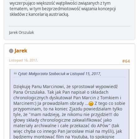
wyczerpująco większość wątpliwości związanych z tym
tematem, w tym bezprzedmiotowość wiązania koncepcji
składów z kancelarią austriacką.
Jarek Orszulak
Jarek
Listopad 16, 2017,
#64
Cytat: Małgorzata Szabaciuk w Listopad 15, 2017,
Dziękuję Panu Marcinowi, że sprostował wypowiedź
Pana Orszulaka. Tak jak Pan napisał o składach
chronologicznych dyskutował Pan Marcin z Tomkiem i
Marcinem:) Ja prowadziłam obrady ...
Z tego co sobie
przypominam, to na koniec Zjazdu powiedziałam tylko
tyle, że "mam nadzieję, że nikomu nie przyjdzie!!! do
głowy składy chronologiczne zakwalifikować jako
materiały archiwalne i całe przekazać do APów" (tak
więc chyba co innego Pan Jarosław miał na myśli), jak
będziemy montować film na Youtuba, to spokojnie