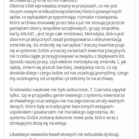
archiwalną czy krok ku normalności?
Obecna CKM wprowadza zmiany w przepisach, co nie jest
niczym nowym w kilkudziesięcioletniej historii powojennych
apów, co wykazałam przypominając rozmaite rozwiązania,
które archiwa stosowały przez lata a już nie stosują (ja jeszcze
pamiętam zbiory zespołów szczątkowych, grupy zespołów,
karty AN itd?., jest tego całe mnóstwo). Metodyka, która jest
zbiorem praktycznych zasad postępowania z dokumentacją
zmieniła się, bo zmieniły się narzędzia ? inaczej inwentaryzuje
się w systemie ZoSIA a inaczej na kartach inwentaryzacyjnych,
nie trzeba ciągle przesygnowywać w związku z dopływami itd.
Sposób naszej pracy, czyli właśnie metodyka się zmieniła. I, jak
sądzę, zmieni się jeszcze bardziej, zważywszy na to, co się
dookoła dzieje i czego ludzie od nas oczekują (pomyślmy, czego
my oczekujemy od urzędów i przełóżmy to na archiwa).
Środowisko naukowe nie było wzburzone, T. Czarnota zapytał
tylko, czy w przypadku generowanego z systemu inwentarza
archiwalnego oraz wstępu nie ma zagrożenia utraty ważnych
danych, które były w tradycyjnie tworzonych wstępach -
uspokoiłam i powtarzam: nie ma takiego zagrożenia, do
systemu ZoSIA zostaną dołożone nowe pola, które wraz z
istniejącymi złożą się na wstęp.
Likwidacja nawiasów kwadratowych nie wzbudziła dyskusji,