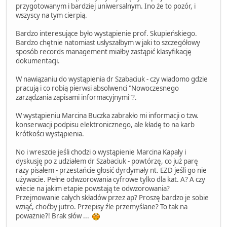
przygotowanym i bardziej uniwersalnym. Ino że to pozór, i
wszyscy na tym cierpią.
Bardzo interesujące było wystąpienie prof. Skupieńskiego.
Bardzo chętnie natomiast usłyszałbym w jaki to szczegółowy
sposób records management miałby zastąpić klasyfikację
dokumentacji.
W nawiązaniu do wystąpienia dr Szabaciuk - czy wiadomo gdzie
pracują i co robią pierwsi absolwenci "Nowoczesnego
zarządzania zapisami informacyjnymi"?.
W wystąpieniu Marcina Buczka zabrakło mi informacji o tzw.
konserwacji podpisu elektronicznego, ale kładę to na karb
krótkości wystąpienia.
No i wreszcie jeśli chodzi o wystąpienie Marcina Kapały i
dyskusję po z udziałem dr Szabaciuk - powtórzę, co już parę
razy pisałem - przestańcie głosić dyrdymały nt. EZD jeśli go nie
używacie. Pełne odwzorowania cyfrowe tylko dla kat. A? A czy
wiecie na jakim etapie powstają te odwzorowania?
Przejmowanie całych składów przez ap? Proszę bardzo je sobie
wziąć, choćby jutro. Przepisy źle przemyślane? To tak na
poważnie?! Brak słów ...