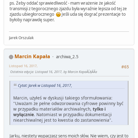
ps. Żeby oddać sprawiedliwość - mam wrażenie że jakość
transmisji z tegorocznego zjazdu była wyraźnie lepsza od tej ze
zjazdu ubiegłorocznego
Jeśli uda się dograć prezentacje to
byłoby naprawdę super.
Jarek Orszulak
Marcin Kapała
archiwa_2.5
Listopad 16, 2017,
#65
Ostatnia edycja
: Listopad 16, 2017, by Marcin KapaĂĹĄĂÂa
Cytat: Jarek w Listopad 16, 2017,
Marcin, użyłeś w dyskusji takiego sformułowania:
"Uważam że pełne odwzorowania cyfrowe powinny być
w przypadku materiałów archiwalnych,
tylko i
wyłącznie
. Natomiast w przypadku dokumentacji
niearchiwalnej jest to kwestia do zastanowienia".
Jarku, niestety wypaczasz sens moich słów. Nie wiem, czy jest to