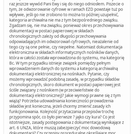
raz jeszcze wywód Pani Ewy i się do niego odniosłem. Piszecie o
tym, że odwzorowanie cyfrowe w ramach EZD powstaje tuż po
wpływie, jeśli go nie zrobiono to można to później uzupełnić,
kategoria archiwalna nie ma z tym bezpośredniego związku.
Zgadzam się, nie ma związku, ponieważ okres przechowywania
dokumentacji w postaci papierowej w składach
chronologicznych zależy od długości przechowywania
odpowiadających im odwzorowań cyfrowych, nieażalenie od
tego czy są one pełnie, czy niepełne. Natomiast dokumentacja
elektroniczna w składach informatycznych nośników danych,
która w całości została wprowadzona do systemu, ma kategorię
Bc. W tym przypadku istnieje związek pomiędzy pełnym
wprowadzeniem danych do systemu a kategorią archiwalną
dokumentacji elektronicznej na nośnikach. Pytanie, czy
możemy wprowadzić podobną zasadę, w przypadku składów
chronologicznych, skoro dokument w postaci papierowej jest
ściśle związany z nośnikiem (w przeciwieństwie do
dokumentacji elektronicznej)? Jakie wymogi prawne się z tym
wiążą? Potrzeba udowadniania konieczności prowadzenia
składów jest konieczna, jeżeli chcemy zmienić zasady ich
funkcjonowania. Kolejność przytaczania przepisów trochę
przypomina spór, co było pierwsze ? jajko czy kura? Co jest
istotniejsze, zasady postępowania z dokumentacją wynikające z
art. 6 UNZA, które muszą zabezpieczyć moc dowodową
dokumentacji? Czy przepisy proceduralne określające moc