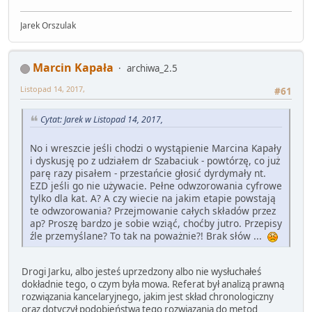
Jarek Orszulak
Marcin Kapała
archiwa_2.5
Listopad 14, 2017,
#61
Cytat: Jarek w Listopad 14, 2017,
No i wreszcie jeśli chodzi o wystąpienie Marcina Kapały
i dyskusję po z udziałem dr Szabaciuk - powtórzę, co już
parę razy pisałem - przestańcie głosić dyrdymały nt.
EZD jeśli go nie używacie. Pełne odwzorowania cyfrowe
tylko dla kat. A? A czy wiecie na jakim etapie powstają
te odwzorowania? Przejmowanie całych składów przez
ap? Proszę bardzo je sobie wziąć, choćby jutro. Przepisy
źle przemyślane? To tak na poważnie?! Brak słów ...
Drogi Jarku, albo jesteś uprzedzony albo nie wysłuchałeś
dokładnie tego, o czym była mowa. Referat był analizą prawną
rozwiązania kancelaryjnego, jakim jest skład chronologiczny
oraz dotyczył podobieństwa tego rozwiązania do metod