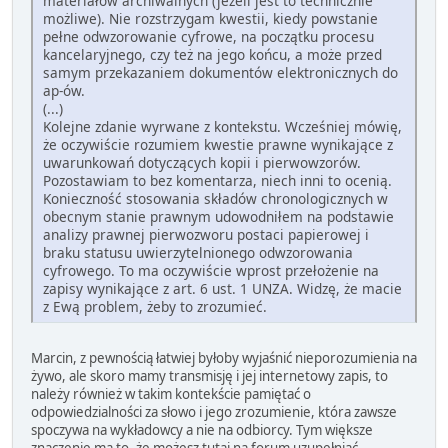
materiałów archiwalnych (jeżeli jest to technicznie
możliwe). Nie rozstrzygam kwestii, kiedy powstanie
pełne odwzorowanie cyfrowe, na początku procesu
kancelaryjnego, czy też na jego końcu, a może przed
samym przekazaniem dokumentów elektronicznych do
ap-ów.
(...)
Kolejne zdanie wyrwane z kontekstu. Wcześniej mówię,
że oczywiście rozumiem kwestie prawne wynikające z
uwarunkowań dotyczących kopii i pierwowzorów.
Pozostawiam to bez komentarza, niech inni to ocenią.
Konieczność stosowania składów chronologicznych w
obecnym stanie prawnym udowodniłem na podstawie
analizy prawnej pierwozworu postaci papierowej i
braku statusu uwierzytelnionego odwzorowania
cyfrowego. To ma oczywiście wprost przełożenie na
zapisy wynikające z art. 6 ust. 1 UNZA. Widzę, że macie
z Ewą problem, żeby to zrozumieć.
Marcin, z pewnością łatwiej byłoby wyjaśnić nieporozumienia na
żywo, ale skoro mamy transmisję i jej internetowy zapis, to
należy również w takim kontekście pamiętać o
odpowiedzialności za słowo i jego zrozumienie, która zawsze
spoczywa na wykładowcy a nie na odbiorcy. Tym większe