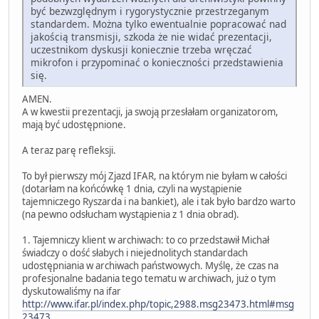
być bezwzględnym i rygorystycznie przestrzeganym
standardem. Można tylko ewentualnie popracować nad
jakością transmisji, szkoda że nie widać prezentacji,
uczestnikom dyskusji koniecznie trzeba wręczać
mikrofon i przypominać o konieczności przedstawienia
się.
AMEN.
A w kwestii prezentacji, ja swoją przesłałam organizatorom,
mają być udostępnione.
A teraz parę refleksji.
To był pierwszy mój Zjazd IFAR, na którym nie byłam w całości
(dotarłam na końcówkę 1 dnia, czyli na wystąpienie
tajemniczego Ryszarda i na bankiet), ale i tak było bardzo warto
(na pewno odsłucham wystąpienia z 1 dnia obrad).
1. Tajemniczy klient w archiwach: to co przedstawił Michał
świadczy o dość słabych i niejednolitych standardach
udostępniania w archiwach państwowych. Myślę, że czas na
profesjonalne badania tego tematu w archiwach, już o tym
dyskutowaliśmy na ifar
http://www.ifar.pl/index.php/topic,2988.msg23473.html#msg
23473