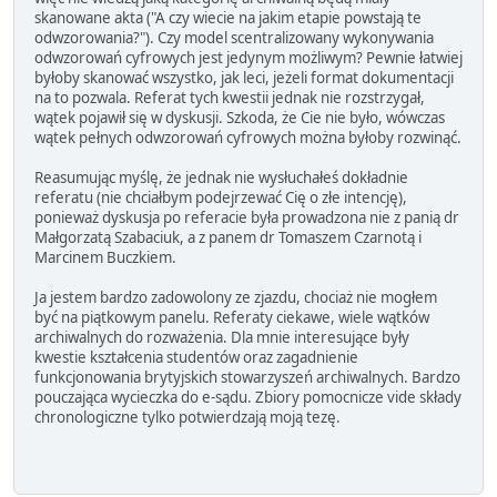
skanowane akta ("A czy wiecie na jakim etapie powstają te
odwzorowania?"). Czy model scentralizowany wykonywania
odwzorowań cyfrowych jest jedynym możliwym? Pewnie łatwiej
byłoby skanować wszystko, jak leci, jeżeli format dokumentacji
na to pozwala. Referat tych kwestii jednak nie rozstrzygał,
wątek pojawił się w dyskusji. Szkoda, że Cie nie było, wówczas
wątek pełnych odwzorowań cyfrowych można byłoby rozwinąć.
Reasumując myślę, że jednak nie wysłuchałeś dokładnie
referatu (nie chciałbym podejrzewać Cię o złe intencję),
ponieważ dyskusja po referacie była prowadzona nie z panią dr
Małgorzatą Szabaciuk, a z panem dr Tomaszem Czarnotą i
Marcinem Buczkiem.
Ja jestem bardzo zadowolony ze zjazdu, chociaż nie mogłem
być na piątkowym panelu. Referaty ciekawe, wiele wątków
archiwalnych do rozważenia. Dla mnie interesujące były
kwestie kształcenia studentów oraz zagadnienie
funkcjonowania brytyjskich stowarzyszeń archiwalnych. Bardzo
pouczająca wycieczka do e-sądu. Zbiory pomocnicze vide składy
chronologiczne tylko potwierdzają moją tezę.