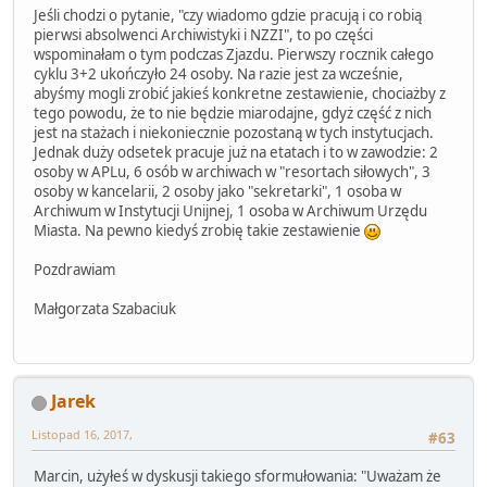
Jeśli chodzi o pytanie, "czy wiadomo gdzie pracują i co robią
pierwsi absolwenci Archiwistyki i NZZI", to po części
wspominałam o tym podczas Zjazdu. Pierwszy rocznik całego
cyklu 3+2 ukończyło 24 osoby. Na razie jest za wcześnie,
abyśmy mogli zrobić jakieś konkretne zestawienie, chociażby z
tego powodu, że to nie będzie miarodajne, gdyż część z nich
jest na stażach i niekoniecznie pozostaną w tych instytucjach.
Jednak duży odsetek pracuje już na etatach i to w zawodzie: 2
osoby w APLu, 6 osób w archiwach w "resortach siłowych", 3
osoby w kancelarii, 2 osoby jako "sekretarki", 1 osoba w
Archiwum w Instytucji Unijnej, 1 osoba w Archiwum Urzędu
Miasta. Na pewno kiedyś zrobię takie zestawienie
Pozdrawiam
Małgorzata Szabaciuk
Jarek
Listopad 16, 2017,
#63
Marcin, użyłeś w dyskusji takiego sformułowania: "Uważam że