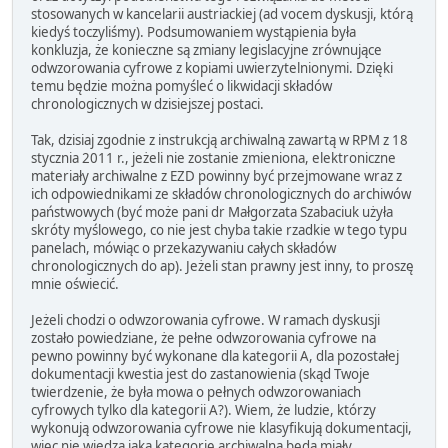
stosowanych w kancelarii austriackiej (ad vocem dyskusji, którą
kiedyś toczyliśmy). Podsumowaniem wystąpienia była
konkluzja, że konieczne są zmiany legislacyjne zrównujące
odwzorowania cyfrowe z kopiami uwierzytelnionymi. Dzięki
temu będzie można pomyśleć o likwidacji składów
chronologicznych w dzisiejszej postaci.
Tak, dzisiaj zgodnie z instrukcją archiwalną zawartą w RPM z 18
stycznia 2011 r., jeżeli nie zostanie zmieniona, elektroniczne
materiały archiwalne z EZD powinny być przejmowane wraz z
ich odpowiednikami ze składów chronologicznych do archiwów
państwowych (być może pani dr Małgorzata Szabaciuk użyła
skróty myślowego, co nie jest chyba takie rzadkie w tego typu
panelach, mówiąc o przekazywaniu całych składów
chronologicznych do ap). Jeżeli stan prawny jest inny, to proszę
mnie oświecić.
Jeżeli chodzi o odwzorowania cyfrowe. W ramach dyskusji
zostało powiedziane, że pełne odwzorowania cyfrowe na
pewno powinny być wykonane dla kategorii A, dla pozostałej
dokumentacji kwestia jest do zastanowienia (skąd Twoje
twierdzenie, że była mowa o pełnych odwzorowaniach
cyfrowych tylko dla kategorii A?). Wiem, że ludzie, którzy
wykonują odwzorowania cyfrowe nie klasyfikują dokumentacji,
więc nie wiedzą jaką kategorię archiwalną będą miały