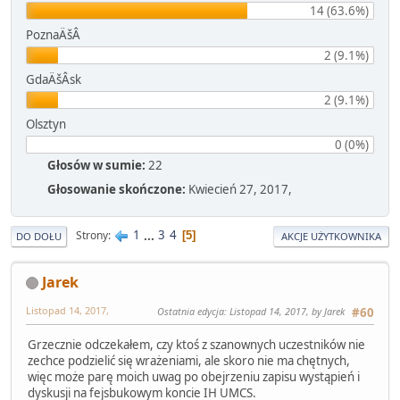
14 (63.6%)
PoznaÄšÂ
2 (9.1%)
GdaÄšÂsk
2 (9.1%)
Olsztyn
0 (0%)
Głosów w sumie:
22
Głosowanie skończone:
Kwiecień 27, 2017,
1
...
3
4
Strony
5
DO DOŁU
AKCJE UŻYTKOWNIKA
Jarek
Listopad 14, 2017,
Ostatnia edycja
: Listopad 14, 2017, by Jarek
#60
Grzecznie odczekałem, czy ktoś z szanownych uczestników nie
zechce podzielić się wrażeniami, ale skoro nie ma chętnych,
więc może parę moich uwag po obejrzeniu zapisu wystąpień i
dyskusji na fejsbukowym koncie IH UMCS.