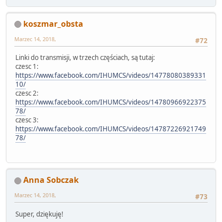
koszmar_obsta
Marzec 14, 2018,
#72
Linki do transmisji, w trzech częściach, są tutaj:
czesc 1:
https://www.facebook.com/IHUMCS/videos/14778080389331
10/
czesc 2:
https://www.facebook.com/IHUMCS/videos/14780966922375
78/
czesc 3:
https://www.facebook.com/IHUMCS/videos/14787226921749
78/
Anna Sobczak
Marzec 14, 2018,
#73
Super, dziękuję!