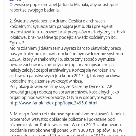
Oczywiście popieram apel Jarka do Michała, aby udostępnił
raport ze swojego badania.
2. Świetne wystąpienie Adriana Cieślika o archiwach
kościelnych: sytuacja tam panująca jest b. zła i prelegent
przedstawił to b. uczciwie: brak przepisów metodycznych, braki
lokalowe, brak właściwego podejścia władz kościelnych itd.
Zgroza?
Moim zdaniem (i dałam temu wyraz) bardzo ułatwiłoby pracę
naszym kolegom archiwistom kościelnym wdrożenie systemu
ZoSIA, który w znakomity i b. skuteczny sposób wymusza
pewne zachowania metodyczne (np. przed opisaniem j.a.
należy założyć zespół archiwalny). Kończą się wdrożenia w
archiwach państwowych (do końca 2017 r.), tak więc archiwa
kościelne mają szansę wskoczyć w niszę.
Przy okazji dowiedzieliśmy się, że Naczelny Dyrektor AP
powołał grupę roboczą do spraw archiwów kościelnych jako
organ opiniodawczo-doradczy. O tym w osobnym wątku:
http://www.ifar.pl/index.php/topic,3495.0.html
3. Maciej mówił o retrokonwersji: mnóstwo zestawień, tabelek,
procentów, wszystko dokładnie policzone i pokazane pod
różnymi kątami. Robiło wrażenie. W roku 2017 zaplanowano
poddanie retrokonwersji ponad 6 mln 300 tys. opisów j.a. ( w
czasie całej akcji ponad 13 mln opisów) plan w 2017 r. wykonają