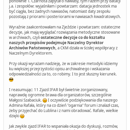
ponownie T. Czarnota zapytał o nawiasy, tym razem przy datacji
j.a. i zespołów: wyjaśniłam i powtarzam: datacja jednostek ma
być ciągła, bez żadnych nawiasów, natomiast daty zespołu
pozostają z priorami i posteriorami w nawiasach kwadratowych.
Wyraźnie zaakcentowałam na Zjeździe i powtarzam: ostateczne
decyzje, jak mają wyglądać rozwiązania metodyczne stosowane
w archiwach, czyli
ostateczne decyzje co do kształtu
naszych przepisów podejmuje Naczelny Dyrektor
Archiwów Państwowych,
a CKM działa w ścisłej współpracy z
Naczelnym Dyrektorem.
Przy okazji wyrażam nadzieję, że w zakresie metodyki idziemy
ku większej przejrzystości opisu archiwalnego i wskazania
odpowiedzialności za to, co robimy. I to jest słuszny kierunek.
I reasumując: 11 Zjazd IFAR był świetnie zorganizowany,
naprawdę ogromne brawa dla organizatorów, szczególnie
Małgosi Szabaciuk.
I oczywiście podziękowania dla naszego
Admina Rafała, który na co dzień "ogarnia" forum i znalazł czas,
żeby przyjechać do Lublina i z nami obradować. Rafale, wielkie
dzięki
Jak zwykle zjazd IFAR to wspaniała okazja do dyskusji, rozmów,