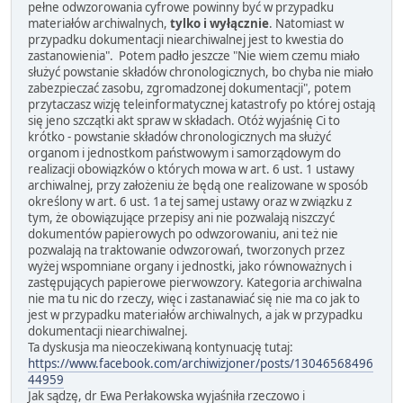
pełne odwzorowania cyfrowe powinny być w przypadku
materiałów archiwalnych,
tylko i wyłącznie
. Natomiast w
przypadku dokumentacji niearchiwalnej jest to kwestia do
zastanowienia". Potem padło jeszcze "Nie wiem czemu miało
służyć powstanie składów chronologicznych, bo chyba nie miało
zabezpieczać zasobu, zgromadzonej dokumentacji", potem
przytaczasz wizję teleinformatycznej katastrofy po której ostają
się jeno szczątki akt spraw w składach. Otóż wyjaśnię Ci to
krótko - powstanie składów chronologicznych ma służyć
organom i jednostkom państwowym i samorządowym do
realizacji obowiązków o których mowa w art. 6 ust. 1 ustawy
archiwalnej, przy założeniu że będą one realizowane w sposób
określony w art. 6 ust. 1a tej samej ustawy oraz w związku z
tym, że obowiązujące przepisy ani nie pozwalają niszczyć
dokumentów papierowych po odwzorowaniu, ani też nie
pozwalają na traktowanie odwzorowań, tworzonych przez
wyżej wspomniane organy i jednostki, jako równoważnych i
zastępujących papierowe pierwowzory. Kategoria archiwalna
nie ma tu nic do rzeczy, więc i zastanawiać się nie ma co jak to
jest w przypadku materiałów archiwalnych, a jak w przypadku
dokumentacji niearchiwalnej.
Ta dyskusja ma nieoczekiwaną kontynuację tutaj:
https://www.facebook.com/archiwizjoner/posts/13046568496
44959
Jak sądzę, dr Ewa Perłakowska wyjaśniła rzeczowo i