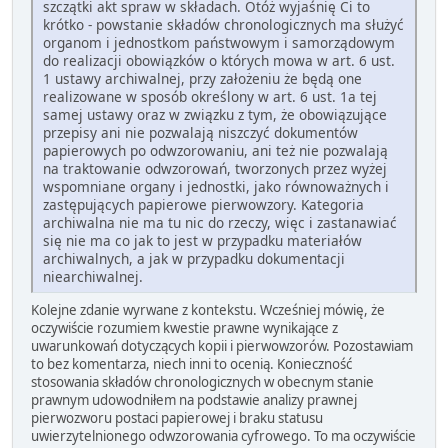
szczątki akt spraw w składach. Otóż wyjaśnię Ci to
krótko - powstanie składów chronologicznych ma służyć
organom i jednostkom państwowym i samorządowym
do realizacji obowiązków o których mowa w art. 6 ust.
1 ustawy archiwalnej, przy założeniu że będą one
realizowane w sposób określony w art. 6 ust. 1a tej
samej ustawy oraz w związku z tym, że obowiązujące
przepisy ani nie pozwalają niszczyć dokumentów
papierowych po odwzorowaniu, ani też nie pozwalają
na traktowanie odwzorowań, tworzonych przez wyżej
wspomniane organy i jednostki, jako równoważnych i
zastępujących papierowe pierwowzory. Kategoria
archiwalna nie ma tu nic do rzeczy, więc i zastanawiać
się nie ma co jak to jest w przypadku materiałów
archiwalnych, a jak w przypadku dokumentacji
niearchiwalnej.
Kolejne zdanie wyrwane z kontekstu. Wcześniej mówię, że
oczywiście rozumiem kwestie prawne wynikające z
uwarunkowań dotyczących kopii i pierwowzorów. Pozostawiam
to bez komentarza, niech inni to ocenią. Konieczność
stosowania składów chronologicznych w obecnym stanie
prawnym udowodniłem na podstawie analizy prawnej
pierwozworu postaci papierowej i braku statusu
uwierzytelnionego odwzorowania cyfrowego. To ma oczywiście