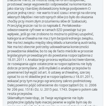
znaczenie ma to, że możesz tutaj na forum uzupełniać,
prostować swoje wypowiedzi i odpowiadać na komentarze.
Jako starszy i bardziej doświadczony kolega podpowiem Ci
jeszcze jedną rzecz - nie warto tracić czasu i energii na obronę
własnych błędów i nieroztropnych słów (co było do okazania
choćby przy moim złym zrozumieniu słów dr Szabaciuk).
Przeczytaj jeszcze raz to co napisała E. Perłakowska -
odwzorowanie cyfrowe w ramach EZD powstaje tuż po
wpływie, jeśli go nie zrobiono to można to później uzupełnić,
kategoria archiwalna nie ma z tym bezpośredniego związku.
Nie ma też związku między ideą składu a kancelarią austriacką.
Nie ma też obecnie potrzeby udowadniania konieczności
prowadzenia składów, bo to się de facto mieściło w procesie
legislacyjnym prowadzącym do powstania rozporządzenia z
18.01.2011 r. Analiza tego procesu wyklucza też twierdzenie,
że rozwiązania ujęte ostatecznie w rozporządzeniu nie były
dobrze przemyślane. Jeśli myślałeś o analizie przepisów to
powinieneś był wyjść od art. 6 ustawy archiwalnej, szerzej
opisać to co nt składów jest w rozporządzeniu z 18.01.2011,
wskazać przy tym na jego ograniczony zakres podmiotowy.
Dalej powinno pójść odniesienie do rozporządzeń Dz. U. 2006
Nr 206 poz. 1518 i Dz. U. 2015 poz. 1743. Dopiero potem cała
reszta przepisów.
Skłamałbym twierdząc, że Twoje wystąpienie nie było
pożyteczne (gdyby było inaczej pewnie w ogóle bym się do