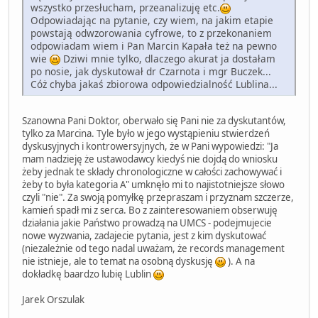
wszystko przesłucham, przeanalizuję etc.
Odpowiadając na pytanie, czy wiem, na jakim etapie
powstają odwzorowania cyfrowe, to z przekonaniem
odpowiadam wiem i Pan Marcin Kapała też na pewno
wie
Dziwi mnie tylko, dlaczego akurat ja dostałam
po nosie, jak dyskutował dr Czarnota i mgr Buczek...
Cóż chyba jakaś zbiorowa odpowiedzialność Lublina...
Szanowna Pani Doktor, oberwało się Pani nie za dyskutantów,
tylko za Marcina. Tyle było w jego wystąpieniu stwierdzeń
dyskusyjnych i kontrowersyjnych, że w Pani wypowiedzi: "Ja
mam nadzieję że ustawodawcy kiedyś nie dojdą do wniosku
żeby jednak te składy chronologiczne w całości zachowywać i
żeby to była kategoria A" umknęło mi to najistotniejsze słowo
czyli "nie". Za swoją pomyłkę przepraszam i przyznam szczerze,
kamień spadł mi z serca. Bo z zainteresowaniem obserwuję
działania jakie Państwo prowadzą na UMCS - podejmujecie
nowe wyzwania, zadajecie pytania, jest z kim dyskutować
(niezależnie od tego nadal uważam, że records management
nie istnieje, ale to temat na osobną dyskusję
). A na
dokładkę baardzo lubię Lublin
Jarek Orszulak