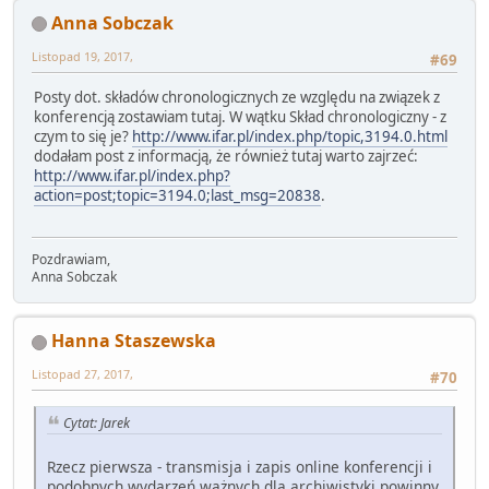
Anna Sobczak
Listopad 19, 2017,
#69
Posty dot. składów chronologicznych ze względu na związek z
konferencją zostawiam tutaj. W wątku Skład chronologiczny - z
czym to się je?
http://www.ifar.pl/index.php/topic,3194.0.html
dodałam post z informacją, że również tutaj warto zajrzeć:
http://www.ifar.pl/index.php?
action=post;topic=3194.0;last_msg=20838
.
Pozdrawiam,
Anna Sobczak
Hanna Staszewska
Listopad 27, 2017,
#70
Cytat: Jarek
Rzecz pierwsza - transmisja i zapis online konferencji i
podobnych wydarzeń ważnych dla archiwistyki powinny