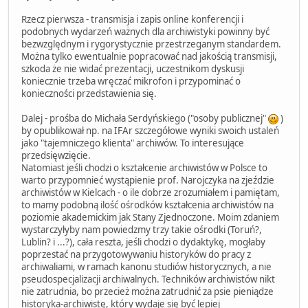
Rzecz pierwsza - transmisja i zapis online konferencji i
podobnych wydarzeń ważnych dla archiwistyki powinny być
bezwzględnym i rygorystycznie przestrzeganym standardem.
Można tylko ewentualnie popracować nad jakością transmisji,
szkoda że nie widać prezentacji, uczestnikom dyskusji
koniecznie trzeba wręczać mikrofon i przypominać o
konieczności przedstawienia się.
Dalej - prośba do Michała Serdyńskiego ("osoby publicznej"
)
by opublikował np. na IFAr szczegółowe wyniki swoich ustaleń
jako "tajemniczego klienta" archiwów. To interesujące
przedsięwzięcie.
Natomiast jeśli chodzi o kształcenie archiwistów w Polsce to
warto przypomnieć wystąpienie prof. Narojczyka na zjeździe
archiwistów w Kielcach - o ile dobrze zrozumiałem i pamiętam,
to mamy podobną ilość ośrodków kształcenia archiwistów na
poziomie akademickim jak Stany Zjednoczone. Moim zdaniem
wystarczyłyby nam powiedzmy trzy takie ośrodki (Toruń?,
Lublin? i ...?), cała reszta, jeśli chodzi o dydaktykę, mogłaby
poprzestać na przygotowywaniu historyków do pracy z
archiwaliami, w ramach kanonu studiów historycznych, a nie
pseudospecjalizacji archiwalnych. Techników archiwistów nikt
nie zatrudnia, bo przecież można zatrudnić za psie pieniądze
historyka-archiwistę, który wydaje się być lepiej