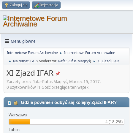
Zaloguj się
Rejestracja
Menu główne
Internetowe Forum Archiwalne
Internetowe Forum Archiwalne
►
Na temat iFAR
(Moderator:
Rafał Rufus Magryś
)
XI Zjazd IFAR
►
►
XI Zjazd IFAR
Zaczęty przez Rafał Rufus Magryś, Marzec 15, 2017,
0 użytkowników i 1 Gość przegląda ten wątek.
Gdzie powinien odbyć się kolejny Zjazd IFAR?
Warszawa
4 (18.2%)
Lublin