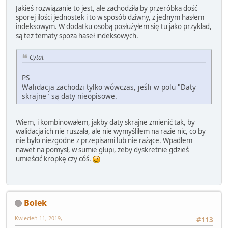
Jakieś rozwiązanie to jest, ale zachodziła by przeróbka dość
sporej ilości jednostek i to w sposób dziwny, z jednym hasłem
indeksowym. W dodatku osobą posłużyłem się tu jako przykład,
są też tematy spoza haseł indeksowych.
Cytat
PS
Walidacja zachodzi tylko wówczas, jeśli w polu "Daty
skrajne" są daty nieopisowe.
Wiem, i kombinowałem, jakby daty skrajne zmienić tak, by
walidacja ich nie ruszała, ale nie wymyśliłem na razie nic, co by
nie było niezgodne z przepisami lub nie rażące. Wpadłem
nawet na pomysł, w sumie głupi, żeby dyskretnie gdzieś
umieścić kropkę czy cóś.
Bolek
Kwiecień 11, 2019,
#113