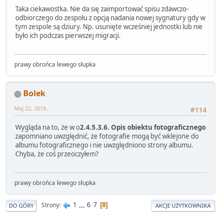
Taka ciekawostka. Nie da się zaimportować spisu zdawczo-
odbiorczego do zespołu z opcją nadania nowej sygnatury gdy w
tym zespole są dziury. Np. usunięte wcześniej jednostki lub nie
było ich podczas pierwszej migracji.
prawy obrońca lewego słupka
Bolek
Maj 22, 2019,
#114
Wygląda na to, że w o
2.4.5.3.6. Opis obiektu fotograficznego
zapomniano uwzględnić, że fotografie mogą być wklejone do
albumu fotograficznego i nie uwzględniono strony albumu.
Chyba, że coś przeoczyłem?
prawy obrońca lewego słupka
1
...
6
7
Strony
8
DO GÓRY
AKCJE UŻYTKOWNIKA