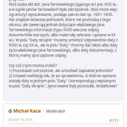
Ktoś szuka akt dot. Jana Tarnowskiego żyjącego w I poł. XVII w.,
a w ogóle Janów Tarnowskich było zatrzęsienie. Ktoś może więc
ograniczyć wyszukiwanie, podając zakres dat np. 1601-1650.
Nie znajdzie wówczas jednostek, które nie pochodzą z tego
okresu, ale zawierają jednak dotyczące właściwego Jana
Tarnowskiego informacje (typu XVIII-wieczne odpisy
dokumentów starszych, albo materiały zebrane i spisane w XX
w.). W polu "Daty skrajne" musimy umieścić odpowiednio daty z
XVIII w. czy XX w., ale w polu "Daty" chcemy dać także albo daty
życia właściwego Jana Tarnowskiego, albo daty dokumentacji, z
której mamy sporządzone odpisy.
Czy coś z tym można zrobić?
1) Pozostawić ostrzeżenie, ale umożliwić zapisanie jednostki?
2) Ustawić walidację tak, że po sprawdzeniu, iż dobrze wpisane
zostały daty w jednym polu "Daty" i korespondują z wpisanymi
w polu "Daty skrajne", ignorowane były pozostałe, dodatkowe?
Michał Kaca
Moderator
Styczeń 14, 2019,
#111