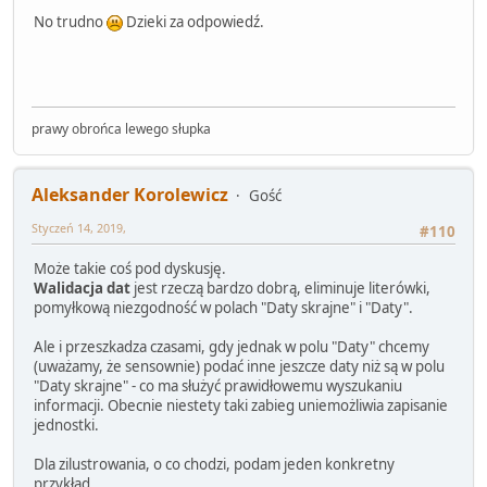
No trudno
Dzieki za odpowiedź.
prawy obrońca lewego słupka
Aleksander Korolewicz
Gość
Styczeń 14, 2019,
#110
Może takie coś pod dyskusję.
Walidacja dat
jest rzeczą bardzo dobrą, eliminuje literówki,
pomyłkową niezgodność w polach "Daty skrajne" i "Daty".
Ale i przeszkadza czasami, gdy jednak w polu "Daty" chcemy
(uważamy, że sensownie) podać inne jeszcze daty niż są w polu
"Daty skrajne" - co ma służyć prawidłowemu wyszukaniu
informacji. Obecnie niestety taki zabieg uniemożliwia zapisanie
jednostki.
Dla zilustrowania, o co chodzi, podam jeden konkretny
przykład.