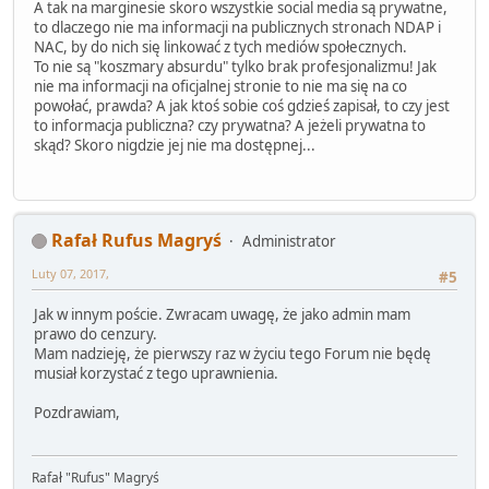
A tak na marginesie skoro wszystkie social media są prywatne,
to dlaczego nie ma informacji na publicznych stronach NDAP i
NAC, by do nich się linkować z tych mediów społecznych.
To nie są "koszmary absurdu" tylko brak profesjonalizmu! Jak
nie ma informacji na oficjalnej stronie to nie ma się na co
powołać, prawda? A jak ktoś sobie coś gdzieś zapisał, to czy jest
to informacja publiczna? czy prywatna? A jeżeli prywatna to
skąd? Skoro nigdzie jej nie ma dostępnej...
Rafał Rufus Magryś
Administrator
Luty 07, 2017,
#5
Jak w innym poście. Zwracam uwagę, że jako admin mam
prawo do cenzury.
Mam nadzieję, że pierwszy raz w życiu tego Forum nie będę
musiał korzystać z tego uprawnienia.
Pozdrawiam,
Rafał "Rufus" Magryś