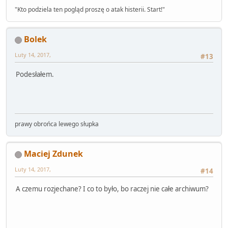
"Kto podziela ten pogląd proszę o atak histerii. Start!"
Bolek
Luty 14, 2017,
#13
Podesłałem.
prawy obrońca lewego słupka
Maciej Zdunek
Luty 14, 2017,
#14
A czemu rozjechane? I co to było, bo raczej nie całe archiwum?