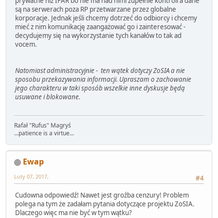
prywatne niż IFAR bo nie ma nad nimi zupełnie kontroli a dane
są na serwerach poza RP przetwarzane przez globalne
korporacje. Jednak jeśli chcemy dotrzeć do odbiorcy i chcemy
mieć z nim komunikację zaangażować go i zainteresować -
decydujemy się na wykorzystanie tych kanałów to tak ad
vocem.
Natomiast administracyjnie - ten wątek dotyczy ZoSIA a nie
sposobu przekazywania informacji. Upraszam o zachowanie
jego charakteru w taki sposób wszelkie inne dyskusje będą
usuwane i blokowane.
Rafał "Rufus" Magryś
...patience is a virtue...
Ewap
Luty 07, 2017,
#4
Cudowna odpowiedź! Nawet jest groźba cenzury! Problem
polega na tym że zadałam pytania dotyczące projektu ZoSIA.
Dlaczego więc ma nie być w tym wątku?