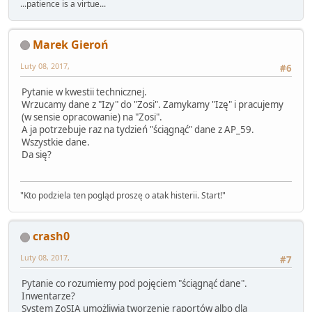
...patience is a virtue...
Marek Gieroń
Luty 08, 2017,
#6
Pytanie w kwestii technicznej.
Wrzucamy dane z "Izy" do "Zosi". Zamykamy "Izę" i pracujemy
(w sensie opracowanie) na "Zosi".
A ja potrzebuje raz na tydzień "ściągnąć" dane z AP_59.
Wszystkie dane.
Da się?
"Kto podziela ten pogląd proszę o atak histerii. Start!"
crash0
Luty 08, 2017,
#7
Pytanie co rozumiemy pod pojęciem "ściągnąć dane".
Inwentarze?
System ZoSIA umożliwia tworzenie raportów albo dla