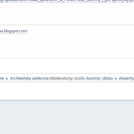
wa.blogspot.com/
lne
Archiwistyka społeczna
(Moderatorzy:
sirsilis
,
koszmar_obsta
)
eksperty
►
►