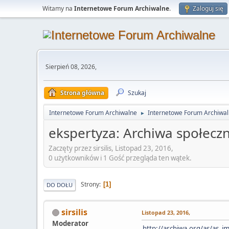
Witamy na
Internetowe Forum Archiwalne
.
Zaloguj się
Sierpień 08, 2026,
Strona główna
Szukaj
Internetowe Forum Archiwalne
Internetowe Forum Archiwa
►
ekspertyza: Archiwa społecz
Zaczęty przez sirsilis, Listopad 23, 2016,
0 użytkowników i 1 Gość przegląda ten wątek.
Strony
1
DO DOŁU
sirsilis
Listopad 23, 2016,
Moderator
http://archiwa.org/as/as_