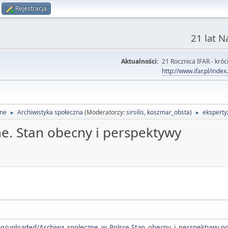
Rejestracja
21 lat 
Aktualności:
21 Rocznica IFAR - króci
http://www.ifar.pl/inde
lne
Archiwistyka społeczna
(Moderatorzy:
sirsilis
,
koszmar_obsta
)
eksperty
►
►
ne. Stan obecny i perspektywy
img/uploaded/Archiwa_spoleczne_w_Polsce.Stan_obecny_i_perspektywy.p