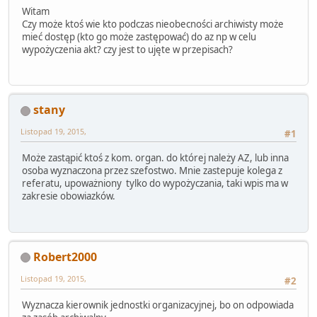
Witam
Czy może ktoś wie kto podczas nieobecności archiwisty może
mieć dostęp (kto go może zastępować) do az np w celu
wypożyczenia akt? czy jest to ujęte w przepisach?
stany
Listopad 19, 2015,
#1
Może zastąpić ktoś z kom. organ. do której należy AZ, lub inna
osoba wyznaczona przez szefostwo. Mnie zastepuje kolega z
referatu, upoważniony tylko do wypożyczania, taki wpis ma w
zakresie obowiazków.
Robert2000
Listopad 19, 2015,
#2
Wyznacza kierownik jednostki organizacyjnej, bo on odpowiada