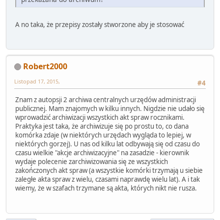
A no taka, że przepisy zostały stworzone aby je stosować
Robert2000
Listopad 17, 2015,
#4
Znam z autopsji 2 archiwa centralnych urzędów administracji
publicznej. Mam znajomych w kilku innych. Nigdzie nie udało się
wprowadzić archiwizacji wszystkich akt spraw rocznikami.
Praktyka jest taka, że archiwizuje się po prostu to, co dana
komórka zdaje (w niektórych urzędach wygląda to lepiej, w
niektórych gorzej). U nas od kilku lat odbywają się od czasu do
czasu wielkie "akcje archiwizacyjne" na zasadzie - kierownik
wydaje polecenie zarchiwizowania się ze wszystkich
zakończonych akt spraw (a wszystkie komórki trzymają u siebie
zaległe akta spraw z wielu, czasami naprawdę wielu lat). A i tak
wiemy, że w szafach trzymane są akta, których nikt nie rusza.