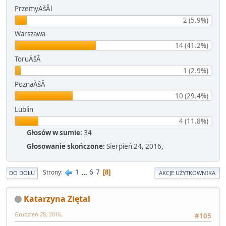
PrzemyÄšÂl
2 (5.9%)
Warszawa
14 (41.2%)
ToruÄšÂ
1 (2.9%)
PoznaÄšÂ
10 (29.4%)
Lublin
4 (11.8%)
Głosów w sumie:
34
Głosowanie skończone:
Sierpień 24, 2016,
1
...
6
7
Strony
8
DO DOŁU
AKCJE UŻYTKOWNIKA
Katarzyna Ziętal
Grudzień 28, 2016,
#105