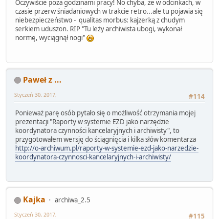
Oczywiście poza godzinami pracy! No chyba, że w odcinkach, w
czasie przerw śniadaniowych w trakcie retro...ale tu pojawia się
niebezpieczeństwo - qualitas morbus: kajzerką z chudym
serkiem uduszon. RIP "Tu leży archiwista ubogi, wykonał
normę, wyciągnął nogi"
Paweł z ...
Styczeń 30, 2017,
#114
Ponieważ parę osób pytało się o możliwość otrzymania mojej
prezentacji "Raporty w systemie EZD jako narzędzie
koordynatora czynności kancelaryjnych i archiwisty", to
przygotowałem wersję do ściągnięcia i kilka słów komentarza
http://o-archiwum.pl/raporty-w-systemie-ezd-jako-narzedzie-
koordynatora-czynnosci-kancelaryjnych-i-archiwisty/
Kajka
archiwa_2.5
Styczeń 30, 2017,
#115