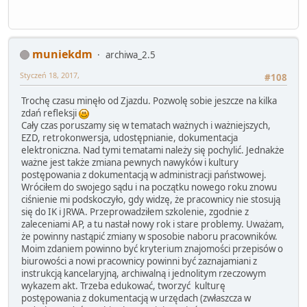
muniekdm
archiwa_2.5
Styczeń 18, 2017,
#108
Trochę czasu minęło od Zjazdu. Pozwolę sobie jeszcze na kilka
zdań refleksji
Cały czas poruszamy się w tematach ważnych i ważniejszych,
EZD, retrokonwersja, udostępnianie, dokumentacja
elektroniczna. Nad tymi tematami należy się pochylić. Jednakże
ważne jest także zmiana pewnych nawyków i kultury
postępowania z dokumentacją w administracji państwowej.
Wróciłem do swojego sądu i na początku nowego roku znowu
ciśnienie mi podskoczyło, gdy widzę, że pracownicy nie stosują
się do IK i JRWA. Przeprowadziłem szkolenie, zgodnie z
zaleceniami AP, a tu nastał nowy rok i stare problemy. Uważam,
że powinny nastąpić zmiany w sposobie naboru pracowników.
Moim zdaniem powinno być kryterium znajomości przepisów o
biurowości a nowi pracownicy powinni być zaznajamiani z
instrukcją kancelaryjną, archiwalną i jednolitym rzeczowym
wykazem akt. Trzeba edukować, tworzyć kulturę
postępowania z dokumentacją w urzędach (zwłaszcza w