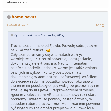
Absens carens
homo novus
Styczeń 25, 2017,
#112
Cytat: muniekdm w Styczeń 18, 2017,
Trochę czasu minęło od Zjazdu. Pozwolę sobie jeszcze
na kilka zdań refleksji
Cały czas poruszamy się w tematach ważnych i
ważniejszych, EZD, retrokonwersja, udostępnianie,
dokumentacja elektroniczna. Nad tymi tematami
należy się pochylić. Jednakże ważne jest także zmiana
pewnych nawyków i kultury postępowania z
dokumentacją w administracji państwowej. Wróciłem
do swojego sądu i na początku nowego roku znowu
ciśnienie mi podskoczyło, gdy widzę, że pracownicy nie
stosują się do IK i JRWA. Przeprowadziłem szkolenie,
zgodnie z zaleceniami AP, a tu nastał nowy rok i stare
problemy. Uważam, że powinny nastąpić zmiany w
sposobie naboru pracowników. Moim zdaniem powinno
być kryterium znajomości przepisów o biurowości a