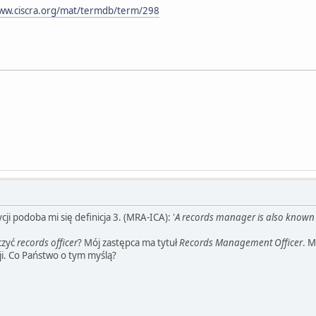
www.ciscra.org/mat/termdb/term/298
ji podoba mi się definicja 3. (MRA-ICA): '
A records manager is also known 
czyć
records officer
? Mój zastępca ma tytuł
Records Management Officer
. M
i. Co Państwo o tym myślą?