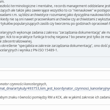
um.
zaszłości terminologiczne i mentalne, records management oddzielane jest 
eżących ale także jako zawierające wszystko to co "nienaukowe" w postęp
asadami r.m. są bliżsi archiwistyce rozumianej jako dyscyplina naukowa kt
iedy nie są oni nawet pracownikami archiwów czy archiwistami z wykształc
artykułów popularyzujących zasób czy tworzeniu po godzinach opracowań his
elaryjnych wykonuje zadania z zakresu "zarządzania dokumentacją" ale m
er. Kck to w praktyce funkcja trochę niejasna ? bo pewne jest tylko że
ze zdecentralizowanej.
określenie "specjalista w zakresie zarządzania dokumentacją", ono dość p
celaryjnych i wynika z PN-ISO 15489-1.
ynator czynności kancelaryjnych
,
emat_dnia/artykuly/493753,kim_jest_koordynator_czynnosci_kancelaryjny
łabym znaku równości pomiędzy RM a KCK, ale w jakimś zakresie ich zadani