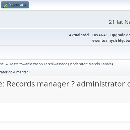
Rejestracja
21 lat 
Aktualności:
UWAGA: - Upgrade do w
ewentualnych błędów
lne
Kształtowanie zasobu archiwalnego
(Moderator:
Marcin Kapała
)
►
rator dokumentacji
e: Records manager ? administrator