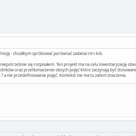
finicję - chciałbym spróbować porównać zadania rm i kck.
i niepotrzebnie się rozpisałem. Ten projekt ma na celu inwentaryzację obe
dników oraz przetłumaczenie obcych pojęć które zaczynają być stosowan
 ? a nie przedefiniowanie pojęć. Kontekst nie ma tu zatem znaczenia.