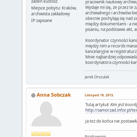
żaden kustosz
pracownik naukowy archiw
Wydaje mi się, że przez te 
Miejsce pobytu: Kraków,
archiwalnego i archiwów bi
archiwista zakładowy
obecnie pochylają się nad z
IP zapisane
między dokumentami - a niek
pisaniu, na podstawie akt, 
Koordynator czynności kanc
między nim a records manag
kancelaryjne w registratur
Mnie najbardziej odpowiada 
koordynatora czynności kan
Jarek Orszulak
Anna Sobczak
Listopad 18, 2013,
Tutaj artykuł:
Kim jest koord
http://samorzad.infor.pl/t
Ja też do końca nie postawi
Pozdrawiam,