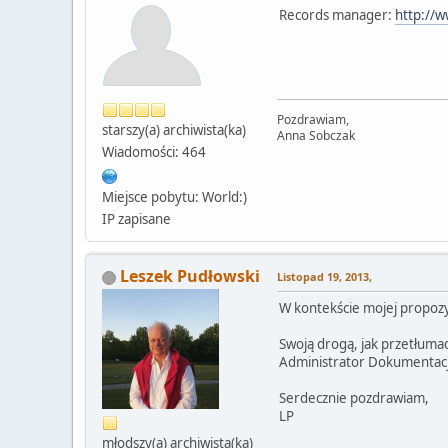
Records manager:
http://
Pozdrawiam,
starszy(a) archiwista(ka)
Anna Sobczak
Wiadomości: 464
Miejsce pobytu: World:)
IP zapisane
Leszek Pudłowski
Listopad 19, 2013,
W kontekście mojej propozyc
Swoją drogą, jak przetłuma
Administrator Dokumentacj
Serdecznie pozdrawiam,
LP
młodszy(a) archiwista(ka)