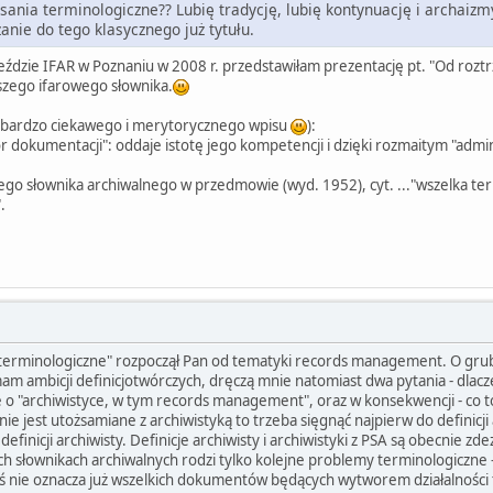
sania terminologiczne?? Lubię tradycję, lubię kontynuację i archaizm
nie do tego klasycznego już tytułu.
Zjeździe IFAR w Poznaniu w 2008 r. przedstawiłam prezentację pt. "Od roz
aszego ifarowego słownika.
ą bardzo ciekawego i merytorycznego wpisu
):
r dokumentacji": oddaje istotę jego kompetencji i dzięki rozmaitym "admin
szego słownika archiwalnego w przedmowie (wyd. 1952), cyt. ..."wszelka t
".
ia terminologiczne" rozpoczął Pan od tematyki records management. O gru
m ambicji definicjotwórczych, dręczą mnie natomiast dwa pytania - dlacze
o "archiwistyce, w tym records management", oraz w konsekwencji - co t
nie jest utożsamiane z archiwistyką to trzeba sięgnąć najpierw do definicji a
finicji archiwisty. Definicje archiwisty i archiwistyki z PSA są obecnie zd
 słownikach archiwalnych rodzi tylko kolejne problemy terminologiczne 
ziś nie oznacza już wszelkich dokumentów będących wytworem działalności 