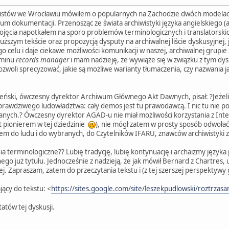
iwistów we Wrocławiu mówiłem o popularnych na Zachodzie dwóch modelac
uum dokumentacji. Przenosząc ze świata archiwistyki języka angielskiego (a
pojęcia napotkałem na sporo problemów terminologicznych i translatorskic
uższym tekście oraz propozycją dysputy na archiwalnej liście dyskusyjnej, 
o celu i daje ciekawe możliwości komunikacji w naszej, archiwalnej grup
rminu
records manager
i mam nadzieję, że wywiąże się w związku z tym dy
 pozwoli sprecyzować, jakie są możliwe warianty tłumaczenia, czy nazwania 
eński, ówczesny dyrektor Archiwum Głównego Akt Dawnych, pisał: ?Jeżeli j
 prawdziwego ludowładztwa: cały demos jest tu prawodawcą. I nic tu nie 
nych.? Ówczesny dyrektor AGAD-u nie miał możliwości korzystania z Inter
t pionierem w tej dziedzinie
), nie mógł zatem w prosty sposób odwołać 
tem do ludu i do wybranych, do Czytelników IFARU, znawców archiwistyki 
ia terminologiczne?? Lubię tradycję, lubię kontynuację i archaizmy języka
ego już tytułu. Jednocześnie z nadzieją, że jak mówił Bernard z Chartres, 
. Zapraszam, zatem do przeczytania tekstu i (z tej szerszej perspektywy 
ający do tekstu: <
https://sites.google.com/site/leszekpudlowski/roztrzasa
atów tej dyskusji.