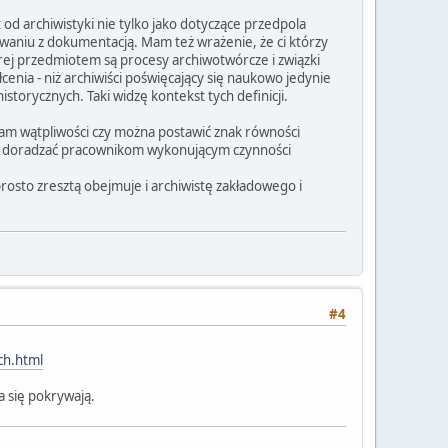
od archiwistyki nie tylko jako dotyczące przedpola
owaniu z dokumentacją. Mam też wrażenie, że ci którzy
órej przedmiotem są procesy archiwotwórcze i związki
enia - niż archiwiści poświęcający się naukowo jedynie
torycznych. Taki widzę kontekst tych definicji.
am wątpliwości czy można postawić znak równości
 ma doradzać pracownikom wykonującym czynności
rosto zresztą obejmuje i archiwistę zakładowego i
#4
ch.html
a się pokrywają.