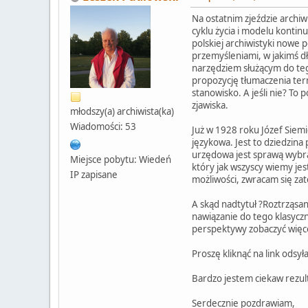
Na ostatnim zjeździe arch
cyklu życia i modelu kontin
polskiej archiwistyki nowe 
przemyśleniami, w jakimś dł
narzędziem służącym do teg
propozycję tłumaczenia te
stanowisko. A jeśli nie? To
zjawiska.
młodszy(a) archiwista(ka)
Wiadomości: 53
Już w 1928 roku Józef Siemi
językowa. Jest to dziedzina
urzędowa jest sprawą wybra
Miejsce pobytu: Wiedeń
który jak wszyscy wiemy jes
IP zapisane
możliwości, zwracam się za
A skąd nadtytuł ?Roztrząsan
nawiązanie do tego klasyczn
perspektywy zobaczyć więcej
Proszę kliknąć na link odsył
Bardzo jestem ciekaw rezult
Serdecznie pozdrawiam,