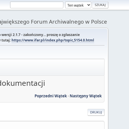
Największego Forum Archiwalnego w Polsce
ersji 2.1.7 - zakończony... proszę o zgłaszanie
 tutaj:
https://www.ifar.pl/index.php/topic,5154.0.html
 dokumentacji
Poprzedni Wątek
-
Następny Wątek
DRUKUJ