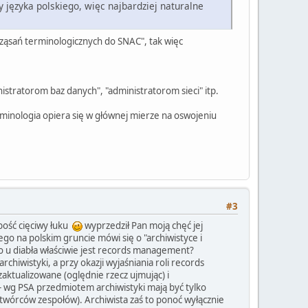
y języka polskiego, więc najbardziej naturalne
trząsań terminologicznych do SNAC", tak więc
istratorom baz danych", "administratorom sieci" itp.
erminologia opiera się w głównej mierze na oswojeniu
#3
bość cięciwy łuku
wyprzedził Pan moją chęć jej
go na polskim gruncie mówi się o "archiwistyce i
o u diabła właściwie jest records management?
rchiwistyki, a przy okazji wyjaśniania roli records
ezaktualizowane (oględnie rzecz ujmując) i
- wg PSA przedmiotem archiwistyki mają być tylko
twórców zespołów). Archiwista zaś to ponoć wyłącznie