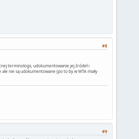
#8
cnej terminologii, udokumentowanie jej źródeł i
e ale nie są udokumentowane (po to by w WTA miały
#9