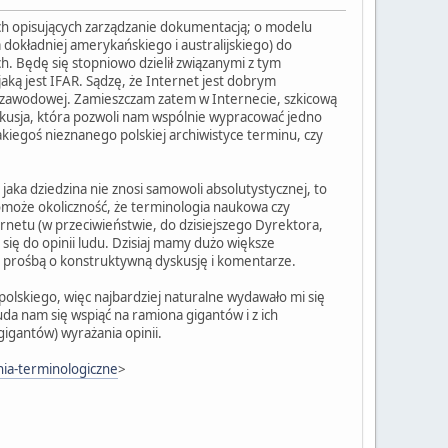
h opisujących zarządzanie dokumentacją; o modelu
 dokładniej amerykańskiego i australijskiego) do
h. Będę się stopniowo dzielił związanymi z tym
jaką jest IFAR. Sądzę, że Internet jest dobrym
ie zawodowej. Zamieszczam zatem w Internecie, szkicową
skusja, która pozwoli nam wspólnie wypracować jedno
jakiegoś nieznanego polskiej archiwistyce terminu, czy
aka dziedzina nie znosi samowoli absolutystycznej, to
pomoże okoliczność, że terminologia naukowa czy
netu (w przeciwieństwie, do dzisiejszego Dyrektora,
się do opinii ludu. Dzisiaj mamy dużo większe
z prośbą o konstruktywną dyskusję i komentarze.
 polskiego, więc najbardziej naturalne wydawało mi się
uda nam się wspiąć na ramiona gigantów i z ich
gigantów) wyrażania opinii.
nia-terminologiczne
>