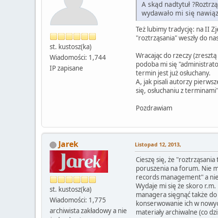
A skąd nadtytuł ?Roztrzą
wydawało mi się nawiąza
Też lubimy tradycję: na II 
"roztrząsania" weszły do n
st. kustosz(ka)
Wracając do rzeczy (zreszt
Wiadomości: 1,744
podoba mi się "administrato
IP zapisane
termin jest już osłuchany.
A, jak pisali autorzy pierw
się, osłuchaniu z terminami
Pozdrawiam
Jarek
Listopad 12, 2013,
Cieszę się, że "roztrząsan
poruszenia na forum. Nie ma
records management" a nie 
Wydaje mi się że skoro r.m. 
st. kustosz(ka)
managera sięgnąć także do de
Wiadomości: 1,775
konserwowanie ich w nowych
archiwista zakładowy a nie
materiały archiwalne (co d