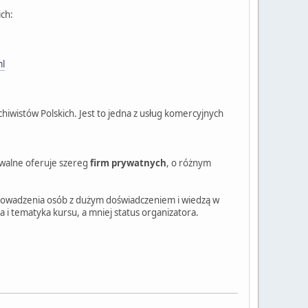
ich:
ml
hiwistów Polskich. Jest to jedna z usług komercyjnych
hiwalne oferuje szereg
firm prywatnych
, o różnym
 prowadzenia osób z dużym doświadczeniem i wiedzą w
a i tematyka kursu, a mniej status organizatora.