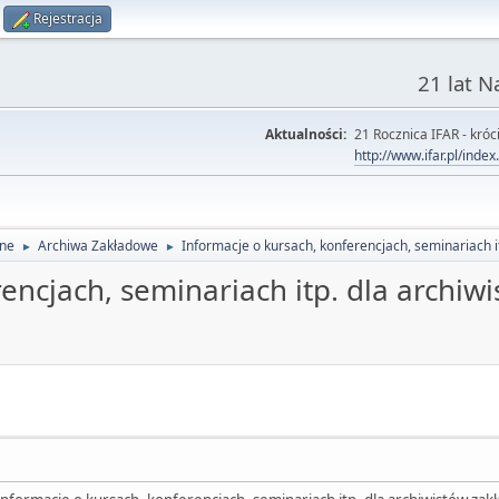
Rejestracja
21 lat 
Aktualności:
21 Rocznica IFAR - króci
http://www.ifar.pl/inde
lne
Archiwa Zakładowe
Informacje o kursach, konferencjach, seminariach i
►
►
encjach, seminariach itp. dla archiw