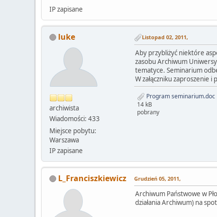
IP zapisane
luke
Listopad 02, 2011,
Aby przybliżyć niektóre asp
zasobu Archiwum Uniwersyte
tematyce. Seminarium odbęd
W załączniku zaproszenie i 
Program seminarium.doc
14 kB
archiwista
pobrany
Wiadomości: 433
Miejsce pobytu:
Warszawa
IP zapisane
L_Franciszkiewicz
Grudzień 05, 2011,
Archiwum Państwowe w Płoc
działania Archiwum) na spot