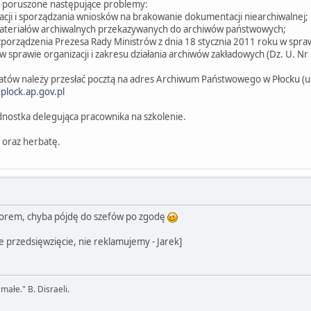
ą poruszone następujące problemy:
cji i sporządzania wniosków na brakowanie dokumentacji niearchiwalnej;
ateriałów archiwalnych przekazywanych do archiwów państwowych;
porządzenia Prezesa Rady Ministrów z dnia 18 stycznia 2011 roku w sprawi
 w sprawie organizacji i zakresu działania archiwów zakładowych (Dz. U. Nr
tów należy przesłać pocztą na adres Archiwum Państwowego w Płocku (ul.
plock.ap.gov.pl
nostka delegująca pracownika na szkolenie.
 oraz herbatę.
torem, chyba pójdę do szefów po zgodę
 przedsięwzięcie, nie reklamujemy - Jarek]
 małe." B. Disraeli.