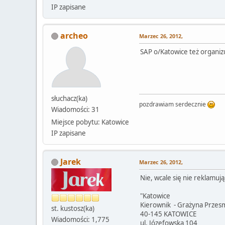
IP zapisane
archeo
Marzec 26, 2012,
SAP o/Katowice też organizu
słuchacz(ka)
pozdrawiam serdecznie
Wiadomości: 31
Miejsce pobytu: Katowice
IP zapisane
Jarek
Marzec 26, 2012,
Nie, wcale się nie reklamuj
"Katowice
Kierownik - Grażyna Przes
st. kustosz(ka)
40-145 KATOWICE
Wiadomości: 1,775
ul. Józefowska 104