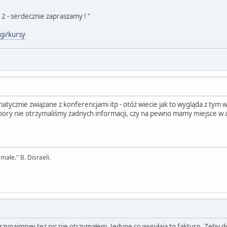
12 - serdecznie zapraszamy ! "
gi/kursy
ematycznie związane z konferencjami itp - otóż wiecie jak to wygląda z ty
j pory nie otrzymaliśmy żadnych informacji, czy na pewno mamy miejsce w a
 małe." B. Disraeli.
przynajmniej też nic nie otrzymałem. Jedyne co wysyłają to fakturę. Żeby 