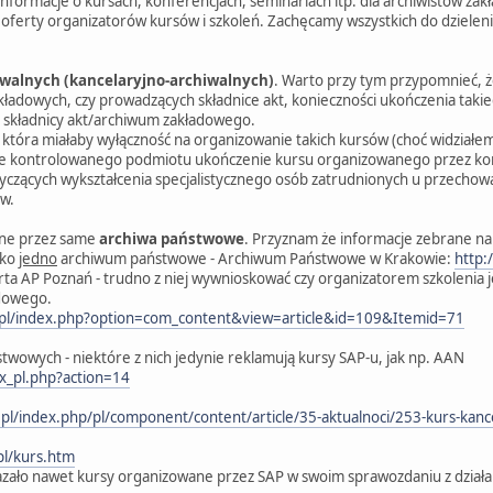
formacje o kursach, konferencjach, seminariach itp. dla archiwistów za
e oferty organizatorów kursów i szkoleń. Zachęcamy wszystkich do dzieleni
walnych (kancelaryjno-archiwalnych)
. Warto przy tym przypomnieć, 
akładowych, czy prowadzących składnice akt, konieczności ukończenia tak
 składnicy akt/archiwum zakładowego.
, która miałaby wyłączność na organizowanie takich kursów (choć widziałe
ie kontrolowanego podmiotu ukończenie kursu organizowanego przez ko
yczących wykształcenia specjalistycznego osób zatrudnionych u przecho
w.
ane przez same
archiwa państwowe
. Przyznam że informacje zebrane na
lko
jedno
archiwum państwowe - Archiwum Państwowe w Krakowie:
http:
ta AP Poznań - trudno z niej wywnioskować czy organizatorem szkolenia j
dowego.
.pl/index.php?option=com_content&view=article&id=109&Itemid=71
twowych - niektóre z nich jedynie reklamują kursy SAP-u, jak np. AAN
ex_pl.php?action=14
.pl/index.php/pl/component/content/article/35-aktualnoci/253-kurs-kance
pl/kurs.htm
zało nawet kursy organizowane przez SAP w swoim sprawozdaniu z działa