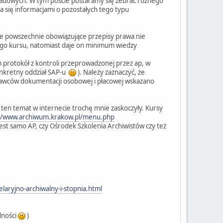
kładowych. W tym poście postaramy się zebrać różnego
a się informacjami o pozostałych tego typu
że powszechnie obowiązujące przepisy prawa nie
iego kursu, natomiast daje on minimum wiedzy
m protokół z kontroli przeprowadzonej przez ap, w
nkretny oddział SAP-u
). Należy zaznaczyć, że
wawców dokumentacji osobowej i płacowej wskazano
 ten temat w internecie trochę mnie zaskoczyły. Kursy
//www.archiwum.krakow.pl/menu.php
est samo AP, czy Ośrodek Szkolenia Archiwistów czy też
laryjno-archiwalny-i-stopnia.html
lności
)