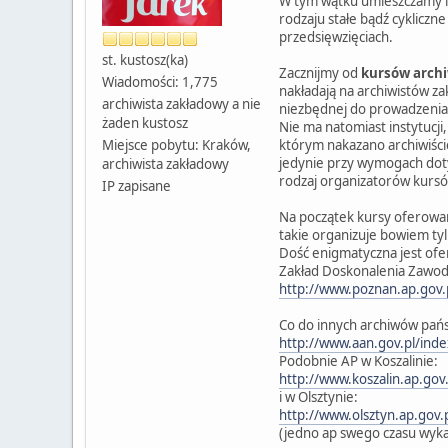
W tym wątku umieszczamy in
rodzaju stałe bądź cykliczn
przedsięwzięciach.
st. kustosz(ka)
Zacznijmy od
kursów archi
Wiadomości: 1,775
nakładają na archiwistów z
archiwista zakładowy a nie
niezbędnej do prowadzenia
żaden kustosz
Nie ma natomiast instytucji
Miejsce pobytu: Kraków,
którym nakazano archiwiśc
jedynie przy wymogach dot
archiwista zakładowy
rodzaj organizatorów kursó
IP zapisane
Na początek kursy oferow
takie organizuje bowiem ty
Dość enigmatyczna jest ofer
Zakład Doskonalenia Zawo
http://www.poznan.ap.gov
Co do innych archiwów pańs
http://www.aan.gov.pl/ind
Podobnie AP w Koszalinie:
http://www.koszalin.ap.gov
i w Olsztynie:
http://www.olsztyn.ap.gov.
(jedno ap swego czasu wyka