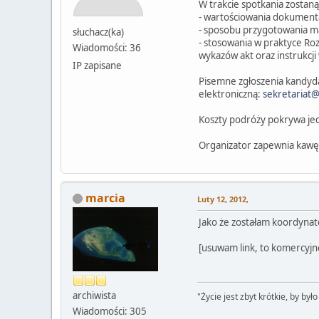
W trakcie spotkania zostan
- wartościowania dokumenta
- sposobu przygotowania m
słuchacz(ka)
- stosowania w praktyce Roz
Wiadomości: 36
wykazów akt oraz instrukcji
IP zapisane
Pisemne zgłoszenia kandyda
elektroniczną:
sekretariat@
Koszty podróży pokrywa jed
Organizator zapewnia kawę
marcia
Luty 12, 2012,
Jako że zostałam koordyna
[usuwam link, to komercyjne
archiwista
"Życie jest zbyt krótkie, by było
Wiadomości: 305