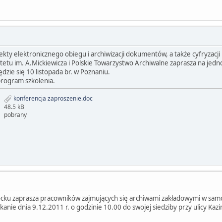
ekty elektronicznego obiegu i archiwizacji dokumentów, a także cyfryzacji
tu im. A.Mickiewicza i Polskie Towarzystwo Archiwalne zaprasza na jed
zie się 10 listopada br. w Poznaniu.
program szkolenia.
konferencja zaproszenie.doc
48.5 kB
pobrany
ku zaprasza pracowników zajmujących się archiwami zakładowymi w samo
kanie dnia 9.12.2011 r. o godzinie 10.00 do swojej siedziby przy ulicy Kaz