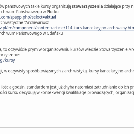
ów państwowych takie kursy organizują
stowarzyszenia
działające przy n
 Archiwum Państwowego w Płocku
.com/spapp.php?select=aktual
hiwistyczne "Archiwariusz"
.pl/en/component/content/article/114-kurs-kancelaryjno-archiwalny.ht
ł Archiwum Państwowego w Gdańsku
ia, to oczywiście prym w organizowaniu kursów wiedzie Stowarzyszenie Arc
arzyszenie:
gi/kursy
i, w oczywisty sposób związanych z archiwistyką, kursy kancelaryjno-arc
 ilością godzin, standardem jest już chyba natomiast zatrudnianie do ich
kości kursu decydują w konsekwencji kwalifikacje prowadzących, organizacj