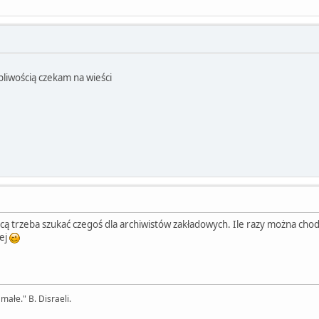
rpliwością czekam na wieści
cą trzeba szukać czegoś dla archiwistów zakładowych. Ile razy można chodz
nej
 małe." B. Disraeli.