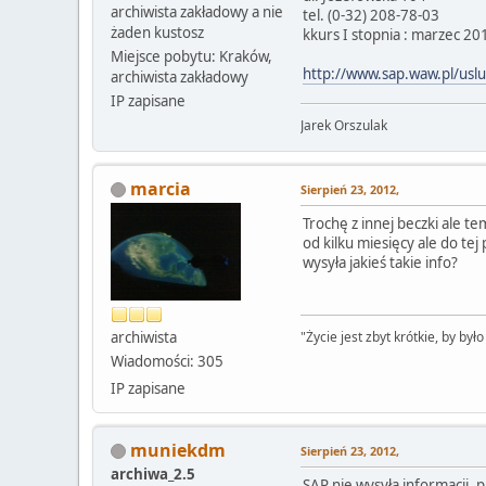
archiwista zakładowy a nie
tel. (0-32) 208-78-03
żaden kustosz
kkurs I stopnia : marzec 20
Miejsce pobytu: Kraków,
http://www.sap.waw.pl/uslu
archiwista zakładowy
IP zapisane
Jarek Orszulak
marcia
Sierpień 23, 2012,
Trochę z innej beczki ale t
od kilku miesięcy ale do te
wysyła jakieś takie info?
archiwista
"Życie jest zbyt krótkie, by było
Wiadomości: 305
IP zapisane
muniekdm
Sierpień 23, 2012,
archiwa_2.5
SAP nie wysyła informacji, 