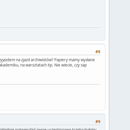
#8
m wyjazdem na zjazd archiwistów? Papiery mamy wysłane
kademiku, na warsztatach itp. Nie wiecie, czy sap
#9
dokładnie potwierdzić swoje uczestnicywo trzeba byłoby